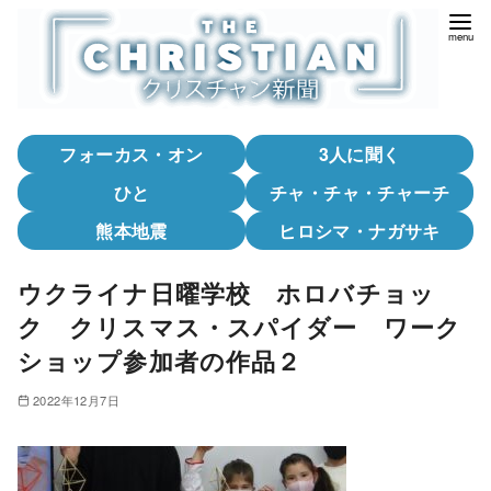
コ
ン
テ
ン
ツ
フォーカス・オン
3人に聞く
へ
移
ひと
チャ・チャ・チャーチ
動
熊本地震
ヒロシマ・ナガサキ
ウクライナ日曜学校 ホロバチョッ
ク クリスマス・スパイダー ワーク
ショップ参加者の作品２
2022年12月7日