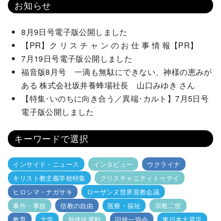
お知らせ
8月9日号電子版公開しました
【PR】ク リ ス チ ャ ン の お 仕 事 情 報【PR】
7月19日号電子版公開しました
福音版8月号 一滴も無駄にできない、神様の恵みが
ある 株式会社坂井養蜂場社長 山口みゆき さん
【特集･いのちに向き合う／異端･カルト】7月5日号
電子版公開しました
キーワードで選択
インサイド・ニュース
インタビュー
ウクライナ
キリスト教主義学校特集
クリスチャニティトゥデイ
ヒロシマ・ナガサキ
ローザンヌ世界宣教会議
事件・事故
信教の自由
医療・福祉
宗教二世
教育
文学
新使徒運動
旧統一協会
東日本大震災