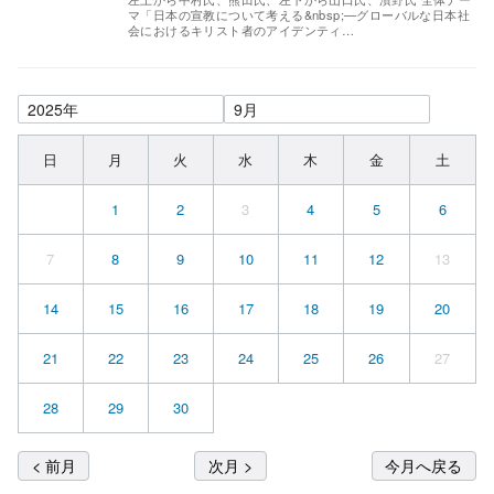
マ「⽇本の宣教について考える&nbsp;—グローバルな⽇本社
会におけるキリスト者のアイデンティ…
日
月
火
水
木
金
土
1
2
3
4
5
6
7
8
9
10
11
12
13
14
15
16
17
18
19
20
21
22
23
24
25
26
27
28
29
30
< 前月
次月 >
今月へ戻る