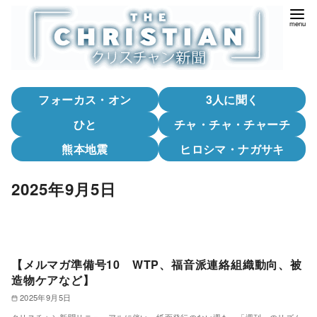
コ
ン
テ
ン
ツ
フォーカス・オン
3人に聞く
へ
移
ひと
チャ・チャ・チャーチ
動
熊本地震
ヒロシマ・ナガサキ
2025年9月5日
【メルマガ準備号10 WTP、福音派連絡組織動向、被
造物ケアなど】
2025年9月5日