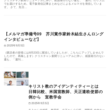
クリスチャン新聞リニューアルに伴い、紙面発行のない週も、「週刊」のリズム
でお届けするため。電子版発信記事まとめなどによるメルマガを発信していま
す。 さて、先日…
【メルマガ準備号09 芥川賞作家鈴木結生さんロング
インタビューなど】
2025年9月5日
（購読者の皆様には8月23日に配信していましたが、こちらにアップしませんで
したので、再掲します）クリスチャン新聞リニューアルに伴い、紙面発行のない
週も、「週刊…
キリスト教のアイデンティティーとは
日韓比較、米国宣教師、天正遣欧使節の
例から 宣教学会
2025年9月5日
左上から中村氏、熊田氏、左下から山口氏、濱野氏 全体テー