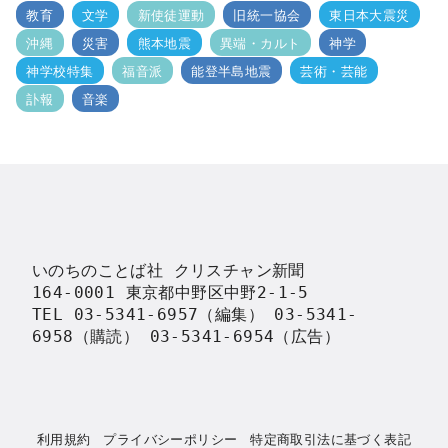
教育
文学
新使徒運動
旧統一協会
東日本大震災
沖縄
災害
熊本地震
異端・カルト
神学
神学校特集
福音派
能登半島地震
芸術・芸能
訃報
音楽
いのちのことば社 クリスチャン新聞

164-0001 東京都中野区中野2-1-5

TEL 03-5341-6957（編集） 03-5341-
6958（購読） 03-5341-6954（広告）
利用規約
プライバシーポリシー
特定商取引法に基づく表記