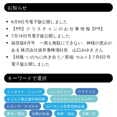
お知らせ
8月9日号電子版公開しました
【PR】ク リ ス チ ャ ン の お 仕 事 情 報【PR】
7月19日号電子版公開しました
福音版8月号 一滴も無駄にできない、神様の恵みが
ある 株式会社坂井養蜂場社長 山口みゆき さん
【特集･いのちに向き合う／異端･カルト】7月5日号
電子版公開しました
キーワードで選択
インサイド・ニュース
インタビュー
ウクライナ
キリスト教主義学校特集
クリスチャニティトゥデイ
ヒロシマ・ナガサキ
ローザンヌ世界宣教会議
事件・事故
信教の自由
医療・福祉
宗教二世