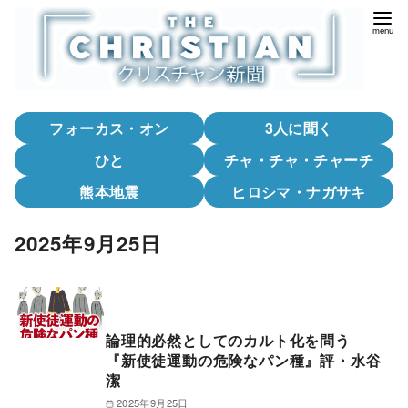
コ
ン
テ
ン
ツ
フォーカス・オン
3人に聞く
へ
移
ひと
チャ・チャ・チャーチ
動
熊本地震
ヒロシマ・ナガサキ
2025年9月25日
論理的必然としてのカルト化を問う
『新使徒運動の危険なパン種』評・水谷
潔
2025年9月25日