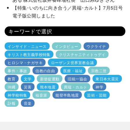
【特集･いのちに向き合う／異端･カルト】7月5日号
電子版公開しました
キーワードで選択
インサイド・ニュース
インタビュー
ウクライナ
キリスト教主義学校特集
クリスチャニティトゥデイ
ヒロシマ・ナガサキ
ローザンヌ世界宣教会議
事件・事故
信教の自由
医療・福祉
宗教二世
教育
文学
新使徒運動
旧統一協会
東日本大震災
沖縄
災害
熊本地震
異端・カルト
神学
神学校特集
福音派
能登半島地震
芸術・芸能
訃報
音楽