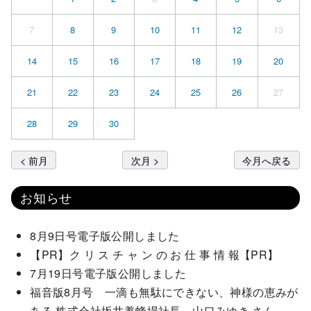
7
8
9
10
11
12
13
14
15
16
17
18
19
20
21
22
23
24
25
26
27
28
29
30
< 前月
次月 >
今月へ戻る
お知らせ
8月9日号電子版公開しました
【PR】ク リ ス チ ャ ン の お 仕 事 情 報【PR】
7月19日号電子版公開しました
福音版8月号 一滴も無駄にできない、神様の恵みが
ある 株式会社坂井養蜂場社長 山口みゆき さん