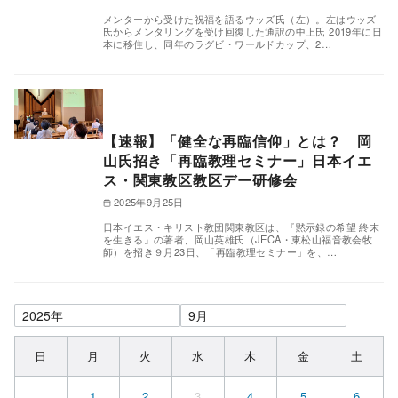
メンターから受けた祝福を語るウッズ氏（左）。左はウッズ
氏からメンタリングを受け回復した通訳の中上氏 2019年に日
本に移住し、同年のラグビ・ワールドカップ、2…
【速報】「健全な再臨信仰」とは？ 岡
山氏招き「再臨教理セミナー」日本イエ
ス・関東教区教区デー研修会
2025年9月25日
日本イエス・キリスト教団関東教区は、『黙示録の希望 終末
を生きる』の著者、岡山英雄氏（JECA・東松山福音教会牧
師）を招き９月23日、「再臨教理セミナー」を、…
日
月
火
水
木
金
土
1
2
3
4
5
6