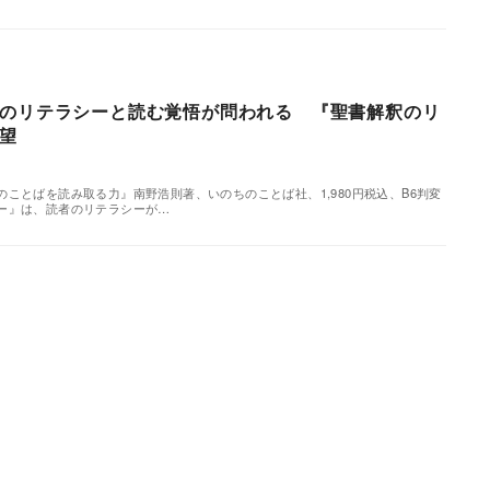
のリテラシーと読む覚悟が問われる 『聖書解釈のリ
望
ことばを読み取る力』南野浩則著、いのちのことば社、1,980円税込、B6判変
ー』は、読者のリテラシーが…