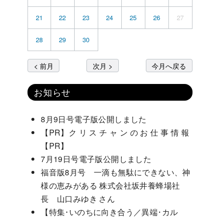
21
22
23
24
25
26
27
28
29
30
< 前月
次月 >
今月へ戻る
お知らせ
8月9日号電子版公開しました
【PR】ク リ ス チ ャ ン の お 仕 事 情 報
【PR】
7月19日号電子版公開しました
福音版8月号 一滴も無駄にできない、神
様の恵みがある 株式会社坂井養蜂場社
長 山口みゆき さん
【特集･いのちに向き合う／異端･カル