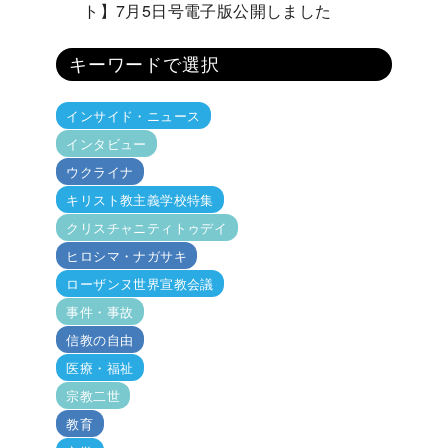
ト】7月5日号電子版公開しました
キーワードで選択
インサイド・ニュース
インタビュー
ウクライナ
キリスト教主義学校特集
クリスチャニティトゥデイ
ヒロシマ・ナガサキ
ローザンヌ世界宣教会議
事件・事故
信教の自由
医療・福祉
宗教二世
教育