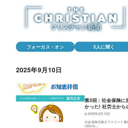
コ
ン
テ
ン
ツ
へ
フォーカス・オン
3人に聞く
移
動
2025年9月10日
第3回：社会保険に
かった! 社労士か
2025年9月10日
社会保険労務士アスリート事務所所長 富所
n35mlu…