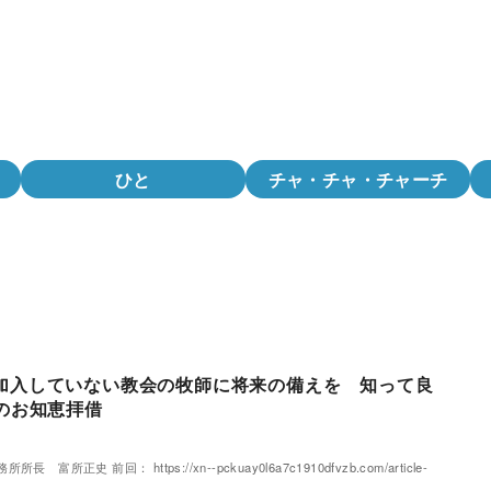
ひと
チャ・チャ・チャーチ
加入していない教会の牧師に将来の備えを 知って良
らのお知恵拝借
正史 前回： https://xn--pckuay0l6a7c1910dfvzb.com/article-