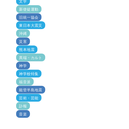
文学
新使徒運動
旧統一協会
東日本大震災
沖縄
災害
熊本地震
異端・カルト
神学
神学校特集
福音派
能登半島地震
芸術・芸能
訃報
音楽