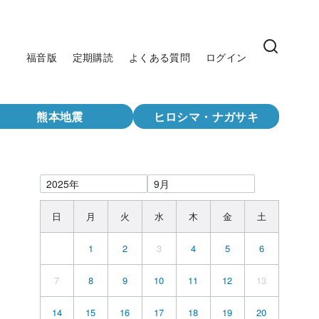
福音版
定期購読
よくある質問
ログイン
熊本地震
ヒロシマ・ナガサキ
日
月
火
水
木
金
土
1
2
3
4
5
6
7
8
9
10
11
12
13
14
15
16
17
18
19
20