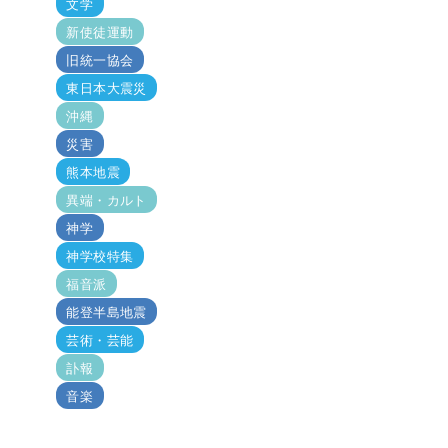
文学
新使徒運動
旧統一協会
東日本大震災
沖縄
災害
熊本地震
異端・カルト
神学
神学校特集
福音派
能登半島地震
芸術・芸能
訃報
音楽