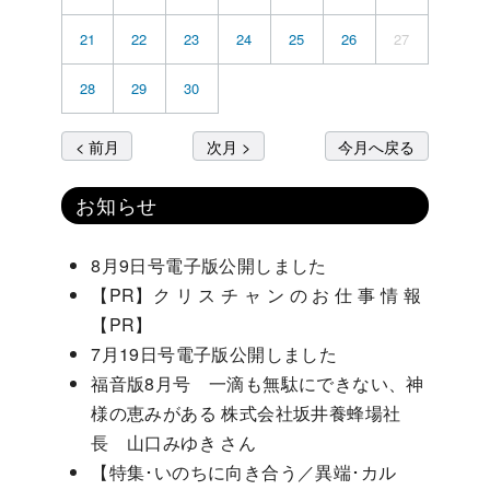
21
22
23
24
25
26
27
28
29
30
< 前月
次月 >
今月へ戻る
お知らせ
8月9日号電子版公開しました
【PR】ク リ ス チ ャ ン の お 仕 事 情 報
【PR】
7月19日号電子版公開しました
福音版8月号 一滴も無駄にできない、神
様の恵みがある 株式会社坂井養蜂場社
長 山口みゆき さん
【特集･いのちに向き合う／異端･カル