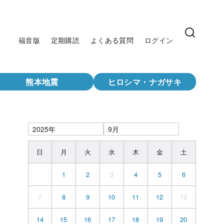
福音版
定期購読
よくある質問
ログイン
熊本地震
ヒロシマ・ナガサキ
日
月
火
水
木
金
土
1
2
3
4
5
6
7
8
9
10
11
12
13
14
15
16
17
18
19
20