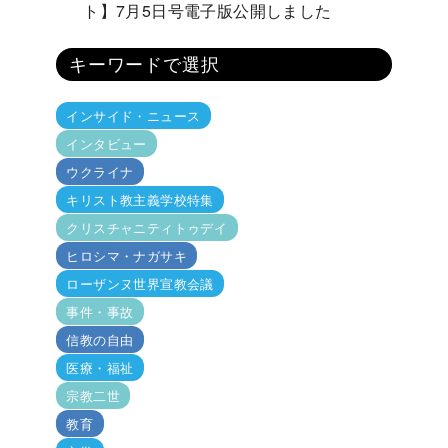
ト】7月5日号電子版公開しました
キーワードで選択
インサイド・ニュース
インタビュー
ウクライナ
キリスト教主義学校特集
クリスチャニティトゥデイ
ヒロシマ・ナガサキ
ローザンヌ世界宣教会議
事件・事故
信教の自由
医療・福祉
宗教二世
教育