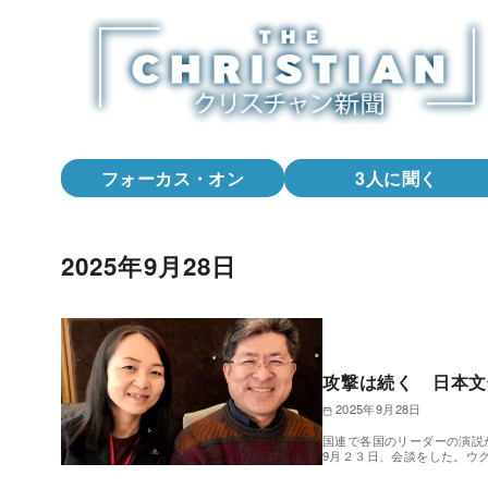
コ
ン
テ
ン
ツ
へ
フォーカス・オン
3人に聞く
移
動
2025年9月28日
攻撃は続く 日本文
2025年9月28日
国連で各国のリーダーの演説
9月２３日、会談をした。ウ