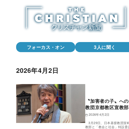
コ
ン
テ
ン
ツ
へ
フォーカス・オン
3人に聞く
移
動
2026年4月2日
〝加害者の子〟への
教団京都教区宣教部
2026年4月2日
3月29日、日本基督教団室
教部と「教会と社会」特設委