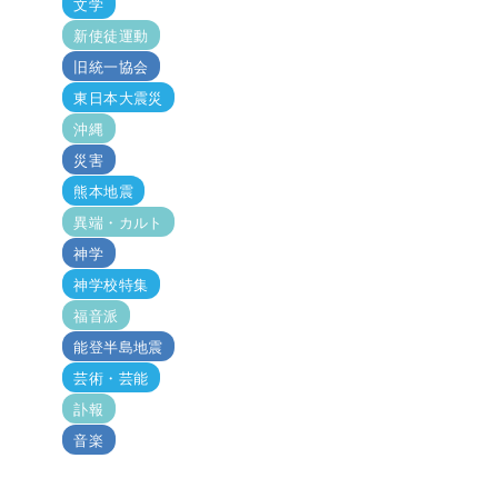
文学
新使徒運動
旧統一協会
東日本大震災
沖縄
災害
熊本地震
異端・カルト
神学
神学校特集
福音派
能登半島地震
芸術・芸能
訃報
音楽