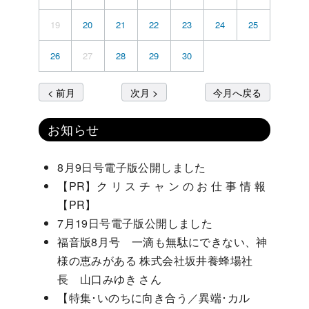
19
20
21
22
23
24
25
26
27
28
29
30
< 前月
次月 >
今月へ戻る
お知らせ
8月9日号電子版公開しました
【PR】ク リ ス チ ャ ン の お 仕 事 情 報
【PR】
7月19日号電子版公開しました
福音版8月号 一滴も無駄にできない、神
様の恵みがある 株式会社坂井養蜂場社
長 山口みゆき さん
【特集･いのちに向き合う／異端･カル