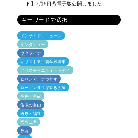
ト】7月5日号電子版公開しました
キーワードで選択
インサイド・ニュース
インタビュー
ウクライナ
キリスト教主義学校特集
クリスチャニティトゥデイ
ヒロシマ・ナガサキ
ローザンヌ世界宣教会議
事件・事故
信教の自由
医療・福祉
宗教二世
教育