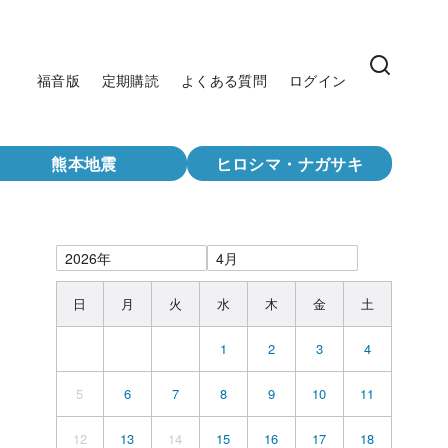
福音版
定期購読
よくある質問
ログイン
熊本地震
ヒロシマ・ナガサキ
日
月
火
水
木
金
土
1
2
3
4
5
6
7
8
9
10
11
12
13
14
15
16
17
18