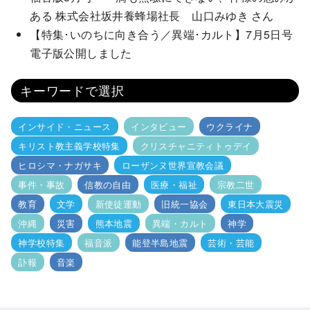
ある 株式会社坂井養蜂場社長 山口みゆき さん
【特集･いのちに向き合う／異端･カルト】7月5日号
電子版公開しました
キーワードで選択
インサイド・ニュース
インタビュー
ウクライナ
キリスト教主義学校特集
クリスチャニティトゥデイ
ヒロシマ・ナガサキ
ローザンヌ世界宣教会議
事件・事故
信教の自由
医療・福祉
宗教二世
教育
文学
新使徒運動
旧統一協会
東日本大震災
沖縄
災害
熊本地震
異端・カルト
神学
神学校特集
福音派
能登半島地震
芸術・芸能
訃報
音楽