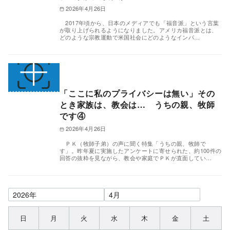
2026年4月26日
2017年頃から、日本のメディアでも「福音派」という言葉
が取り上げられるようになりました。アメリカ福音派とは、
どのような宗教運動で米国社会にどのようなインパ…
「ここに私のプライバシーは無い」その
とき家族は、教会は… うちの親、牧師
です④
2026年4月26日
ＰＫ（牧師子弟）の声に聞く特集「うちの親、牧師で
す」。昨年夏に実施したアンケートに寄せられた、約100件の
回答の抜粋を見ながら、教会や家庭でＰＫが直面してい…
日
月
火
水
木
金
土