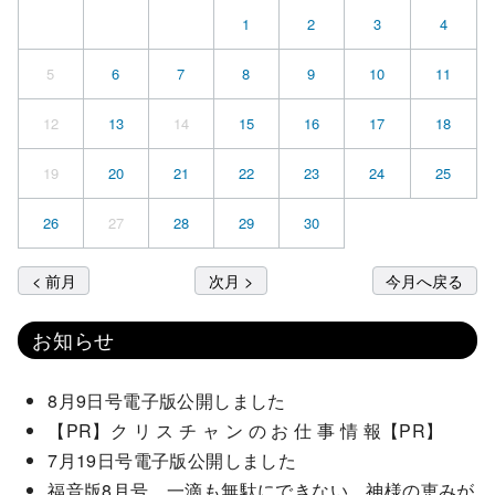
1
2
3
4
5
6
7
8
9
10
11
12
13
14
15
16
17
18
19
20
21
22
23
24
25
26
27
28
29
30
< 前月
次月 >
今月へ戻る
お知らせ
8月9日号電子版公開しました
【PR】ク リ ス チ ャ ン の お 仕 事 情 報【PR】
7月19日号電子版公開しました
福音版8月号 一滴も無駄にできない、神様の恵みが