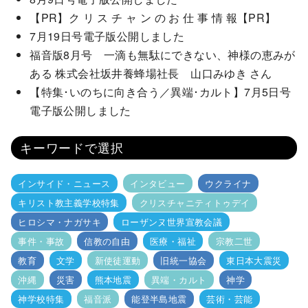
【PR】ク リ ス チ ャ ン の お 仕 事 情 報【PR】
7月19日号電子版公開しました
福音版8月号 一滴も無駄にできない、神様の恵みが
ある 株式会社坂井養蜂場社長 山口みゆき さん
【特集･いのちに向き合う／異端･カルト】7月5日号
電子版公開しました
キーワードで選択
インサイド・ニュース
インタビュー
ウクライナ
キリスト教主義学校特集
クリスチャニティトゥデイ
ヒロシマ・ナガサキ
ローザンヌ世界宣教会議
事件・事故
信教の自由
医療・福祉
宗教二世
教育
文学
新使徒運動
旧統一協会
東日本大震災
沖縄
災害
熊本地震
異端・カルト
神学
神学校特集
福音派
能登半島地震
芸術・芸能