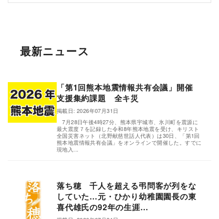
最新ニュース
「第1回熊本地震情報共有会議」開催
支援集約課題 全キ災
掲載日: 2026年07月31日
,
7月28日午後4時27分、熊本県宇城市、氷川町を震源に
最大震度７を記録した令和8年熊本地震を受け、キリスト
全国災害ネット（北野献慈世話人代表）は30日、「第1回
熊本地震情報共有会議」をオンラインで開催した。すでに
現地入...
落ち穂 千人を超える弔問客が列をな
していた…元・ひかり幼稚園園長の東
喜代雄氏の92年の生涯…
,