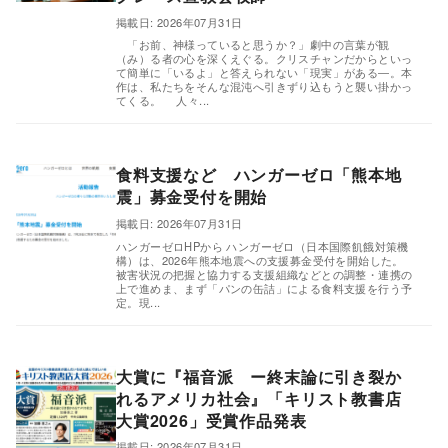
掲載日: 2026年07月31日
「お前、神様っていると思うか？」劇中の言葉が観
（み）る者の心を深くえぐる。クリスチャンだからといっ
て簡単に「いるよ」と答えられない「現実」がある―。本
作は、私たちをそんな混沌へ引きずり込もうと襲い掛かっ
てくる。 人々...
食料支援など ハンガーゼロ「熊本地
震」募金受付を開始
掲載日: 2026年07月31日
,
ハンガーゼロHPから ハンガーゼロ（日本国際飢餓対策機
構）は、2026年熊本地震への支援募金受付を開始した。
被害状況の把握と協力する支援組織などとの調整・連携の
上で進めま、まず「パンの缶詰」による食料支援を行う予
定。現...
大賞に『福音派 ー終末論に引き裂か
れるアメリカ社会』「キリスト教書店
大賞2026」受賞作品発表
,
掲載日: 2026年07月31日