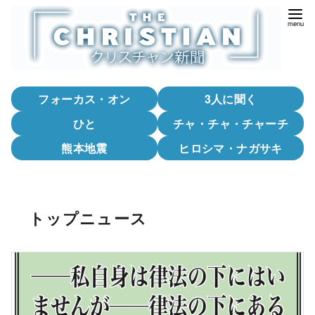
コ
ン
テ
ン
ツ
フォーカス・オン
3人に聞く
へ
移
ひと
チャ・チャ・チャーチ
動
熊本地震
ヒロシマ・ナガサキ
トップニュース