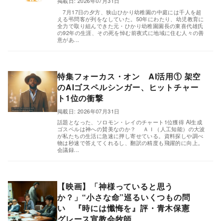
掲載日: 2026年07月31日
7月17日の夕方、狭山ひかり幼稚園の中庭には千人を超
える弔問客が列をなしていた。50年にわたり、幼児教育に
全力で取り組んできた元・ひかり幼稚園園長の東喜代雄氏
の92年の生涯、その死を悼む前夜式に地域に住む人々の善
意があ...
特集フォーカス・オン AI活用① 架空
のAIゴスペルシンガー、ヒットチャー
ト1位の衝撃
,
掲載日: 2026年07月31日
話題となった、ソロモン・レイのチャート1位獲得 AI生成
ゴスペルは神への賛美なのか？ ＡＩ（人工知能）の大波
が私たちの生活に急速に押し寄せている。資料探しや調べ
物は秒速で答えてくれるし、翻訳の精度も飛躍的に向上。
会議録...
【映画】「神様っていると思う
か？」“小さな命”巡るいくつもの問
い 『時には懺悔を』評・青木保憲
,
グレース宣教会牧師