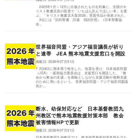
2025年1月～12月に出版されたものを対象に、全国のキ
リスト教書店員の投票で「いちばん読んでほしい本」を選
ぶ、「キリスト教書店大賞2026」受賞作品が発表された。
3位には『旧約聖書 詩篇 四訳対照』（日本聖書協
会...
世界福音同盟・アジア福音議長が祈り
と連帯 JEA 熊本地震支援窓口を開設
掲載日: 2026年07月31日
,
7 月28日に熊本県で発生した、地震を受け、日本福音同盟
（JEA）・援助協力委員会は、支援窓口を開設した。「教
会から教会の支援」を基軸としながら支援活動や復興支援
のために用いるという。 世界福音同盟・アジア福音同盟議
長か...
断水、幼保対応など 日本基督教団九
州教区で熊本地震救援対策本部 教会
被害情報HPで更新
,
掲載日: 2026年07月31日
日本基督教団九州教区では、熊本地震救援対策本部を立ち