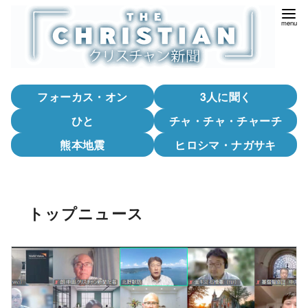
コ
ン
テ
ン
ツ
フォーカス・オン
3人に聞く
へ
移
ひと
チャ・チャ・チャーチ
動
熊本地震
ヒロシマ・ナガサキ
トップニュース