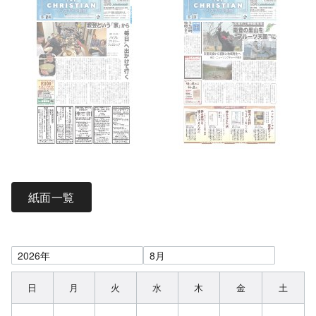
紙面一覧
日
月
火
水
木
金
土