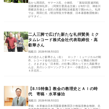
右から岡田氏、サマース氏、小林氏 「第32回英連邦戦
没捕虜追悼礼拝」（同実行委員会主催）が8月1日、神奈川
県横浜市保土ヶ谷区の英連邦戦没者墓苑で開かれた。礼拝
では、岡田仁氏（明治学院大学教授、日本基督教団牧師）
がマタイ...
二人三脚で広げた新たな礼拝賛美 ミク
タムレコード株式会社代表取締役・高
叡華さん
,
掲載日: 2026年08月02日
夫の忠さんと叡華さん（右） ロック・ミュージカルの制
作、レコード会社の設立、ステージやテレビ番組の制作
と、さまざまな「日本初」の仕事に関わってきた高叡華さ
んは、夫のシンガーソングライター・小坂忠さん（2022年
４月召天...
【8.15特集】教会の教理史とＡＩの時
代 寄稿・水草修治
掲載日: 2026年08月02日
,
寄稿・水草修治日本同盟基督教団苫小牧福音教会牧師、北