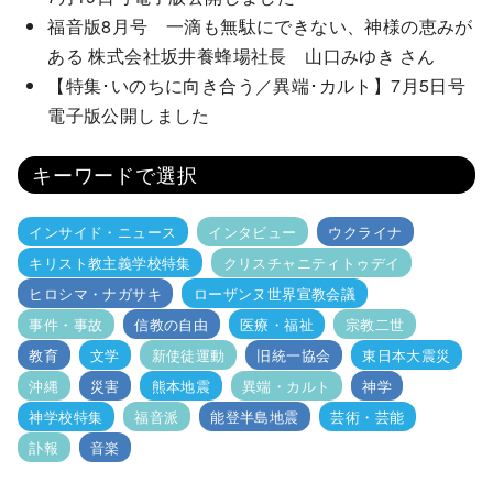
福音版8月号 一滴も無駄にできない、神様の恵みが
ある 株式会社坂井養蜂場社長 山口みゆき さん
【特集･いのちに向き合う／異端･カルト】7月5日号
電子版公開しました
キーワードで選択
インサイド・ニュース
インタビュー
ウクライナ
キリスト教主義学校特集
クリスチャニティトゥデイ
ヒロシマ・ナガサキ
ローザンヌ世界宣教会議
事件・事故
信教の自由
医療・福祉
宗教二世
教育
文学
新使徒運動
旧統一協会
東日本大震災
沖縄
災害
熊本地震
異端・カルト
神学
神学校特集
福音派
能登半島地震
芸術・芸能
訃報
音楽