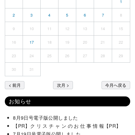
1
2
3
4
5
6
7
8
9
10
11
12
13
14
15
16
17
18
19
20
21
22
23
24
25
26
27
28
29
30
31
< 前月
次月 >
今月へ戻る
お知らせ
8月9日号電子版公開しました
【PR】ク リ ス チ ャ ン の お 仕 事 情 報【PR】
7月19日号電子版公開しました