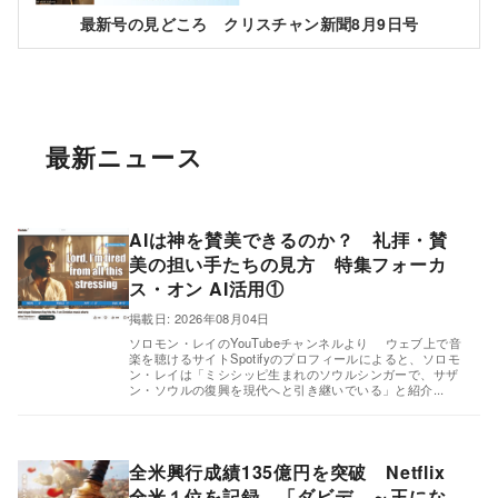
最新号の見どころ クリスチャン新聞8月9日号
最新ニュース
AIは神を賛美できるのか？ 礼拝・賛
美の担い手たちの見方 特集フォーカ
ス・オン AI活用①
,
掲載日: 2026年08月04日
ソロモン・レイのYouTubeチャンネルより ウェブ上で音
楽を聴けるサイトSpotifyのプロフィールによると、ソロモ
ン・レイは「ミシシッピ生まれのソウルシンガーで、サザ
ン・ソウルの復興を現代へと引き継いでいる」と紹介...
全米興行成績135億円を突破 Netflix
全米１位を記録 「ダビデ ～王にな