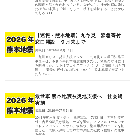
海道聖書学院教師 序 教会と戦争の問題は、教会と国家と
の関係と深くかかわっている。なぜなら、神が国家に託し
た権力の本質は「剣」をもって秩序を維持することだから
である（ロ...
【速報・熊本地震】九キ災 緊急寄付
窓口開設 ９月末まで
掲載日: 2026年08月01日
,
九州キリスト災害支援センター（九キ災）＝横田法路理
事長＝は、令和８年熊本地震発災を受け、緊急の寄付窓口
を開設した。以下はフェイスブック（FB）に掲載された内
容。 緊急の寄付のお願いについて 熊本地震で被災され
た方々の...
救世軍 熊本地震被災地支援へ 社会鍋
実施
掲載日: 2026年07月31日
,
2016年熊本地震を受け、救世軍は、7月31日、災害対策室
付・吉田有職員が現地ニーズを調査。ノンアルコールウェ
ットティッシュ、タオル、飲料水、衛生用品のニーズを把
握した。同県大津町と熊本市中央区の戦友（信徒）の無事
を確認...