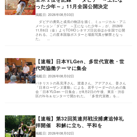
った少年～」11月全国公開決定
,
掲載日: 2026年08月03日
ダビデの勇気と成長の物語を描く、ミュ―ジカル・アニ
メーション「ダビデ ～王になった少年～」が、2026年
11月6日（金）よりTOHOシネマズ日比谷ほか全国で公開
される。この度本国版ポスターと場面写真が解禁となっ
た。 ...
【速報】日本YLGen、多世代宣教・世
代間協働テーマに集会
掲載日: 2026年08月02日
,
パネリストの高見澤さん、渡邉さん、アデアさん、姜さん
「日本ローザンヌ運動」による、若手リーダーのための集
会「日本YLGen 一日集会」が8月2日の午後、東京・渋谷
区のhi-b.a.センターで開かれた。 「多世代宣教」を...
【速報】第32回英連邦戦没捕虜追悼礼
拝開催 和解に立ち、平和を
掲載日: 2026年08月02日
,