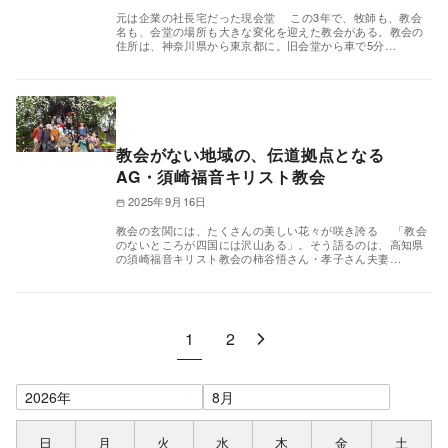
元は企業の社長宅だった現会堂 この3年で、牧師も、教会
名も、会堂の場所も大きな変化を迎えた教会がある。教会の
住所は、神奈川県から東京都に。旧会堂から車で5分…
教会がない地域の、伝道拠点となる
AG・須崎福音キリスト教会
2025年9月16日
教会の玄関には、たくさんの美しい花々が咲き誇る 「教会
のないところが四国には沢山ある」。そう語るのは、高知県
の須崎福音キリスト教会の柿谷悟さん・孝子さん夫妻…
1
2
日
月
火
水
木
金
土