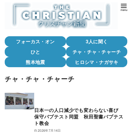
コ
ン
テ
ン
ツ
フォーカス・オン
3人に聞く
へ
移
ひと
チャ・チャ・チャーチ
動
熊本地震
ヒロシマ・ナガサキ
チャ・チャ・チャーチ
日本一の人口減少でも変わらない喜び
保守バプテスト同盟 秋田聖書バプテス
ト教会
2026年7月14日