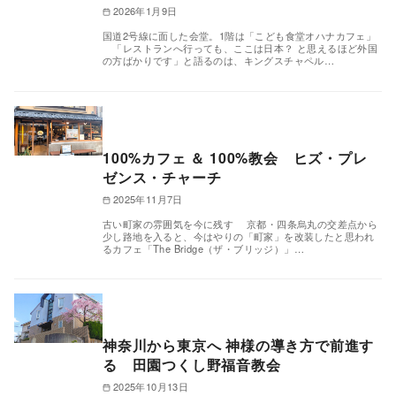
2026年1月9日
国道2号線に面した会堂。1階は「こども食堂オハナカフェ」
「レストランへ行っても、ここは日本？ と思えるほど外国
の方ばかりです」と語るのは、キングスチャペル…
100%カフェ ＆ 100%教会 ヒズ・プレ
ゼンス・チャーチ
2025年11月7日
古い町家の雰囲気を今に残す 京都・四条烏丸の交差点から
少し路地を入ると、今はやりの「町家」を改装したと思われ
るカフェ「The Bridge（ザ・ブリッジ）」…
神奈川から東京へ 神様の導き方で前進す
る 田園つくし野福音教会
2025年10月13日