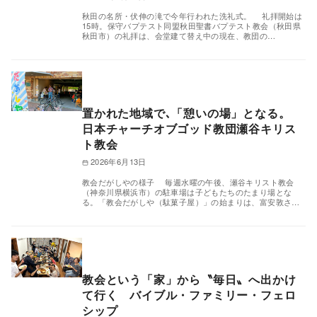
秋田の名所・伏伸の滝で今年行われた洗礼式。 礼拝開始は
15時。保守バプテスト同盟秋田聖書バプテスト教会（秋田県
秋田市）の礼拝は、会堂建て替え中の現在、教団の…
置かれた地域で､「憩いの場」となる。
日本チャーチオブゴッド教団瀬谷キリス
ト教会
2026年6月13日
教会だがしやの様子 毎週水曜の午後、瀬谷キリスト教会
（神奈川県横浜市）の駐車場は子どもたちのたまり場とな
る。「教会だがしや（駄菓子屋）」の始まりは、富安敦さ…
教会という「家」から〝毎日〟へ出かけ
て行く バイブル・ファミリー・フェロ
シップ