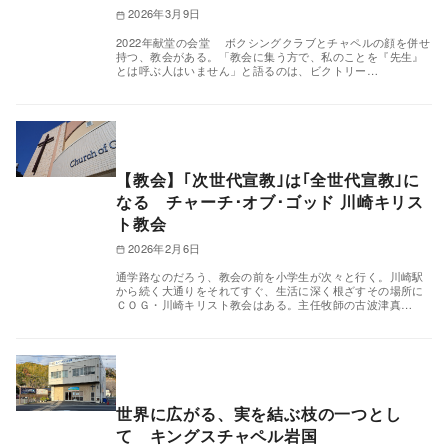
2026年3月9日
2022年献堂の会堂 ボクシングクラブとチャペルの顔を併せ
持つ、教会がある。「教会に集う方で、私のことを『先生』
とは呼ぶ人はいません」と語るのは、ビクトリー…
【教会】｢次世代宣教｣は｢全世代宣教｣に
なる チャーチ･オブ･ゴッド 川崎キリス
ト教会
2026年2月6日
通学路なのだろう、教会の前を小学生が次々と行く。川崎駅
から続く大通りをそれてすぐ、生活に深く根ざすその場所に
ＣＯＧ・川崎キリスト教会はある。主任牧師の古波津真…
世界に広がる、実を結ぶ枝の一つとし
て キングスチャペル岩国