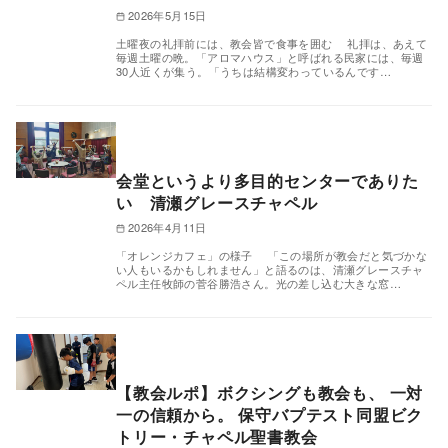
2026年5月15日
土曜夜の礼拝前には、教会皆で食事を囲む 礼拝は、あえて
毎週土曜の晩。「アロマハウス」と呼ばれる民家には、毎週
30人近くが集う。「うちは結構変わっているんです…
会堂というより多目的センターでありた
い 清瀬グレースチャペル
2026年4月11日
「オレンジカフェ」の様子 「この場所が教会だと気づかな
い人もいるかもしれません」と語るのは、清瀬グレースチャ
ペル主任牧師の菅谷勝浩さん。光の差し込む大きな窓…
【教会ルポ】ボクシングも教会も、 一対
一の信頼から。 保守バプテスト同盟ビク
トリー・チャペル聖書教会