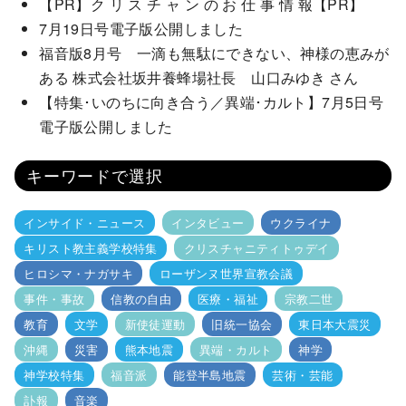
【PR】ク リ ス チ ャ ン の お 仕 事 情 報【PR】
7月19日号電子版公開しました
福音版8月号 一滴も無駄にできない、神様の恵みが
ある 株式会社坂井養蜂場社長 山口みゆき さん
【特集･いのちに向き合う／異端･カルト】7月5日号
電子版公開しました
キーワードで選択
インサイド・ニュース
インタビュー
ウクライナ
キリスト教主義学校特集
クリスチャニティトゥデイ
ヒロシマ・ナガサキ
ローザンヌ世界宣教会議
事件・事故
信教の自由
医療・福祉
宗教二世
教育
文学
新使徒運動
旧統一協会
東日本大震災
沖縄
災害
熊本地震
異端・カルト
神学
神学校特集
福音派
能登半島地震
芸術・芸能
訃報
音楽