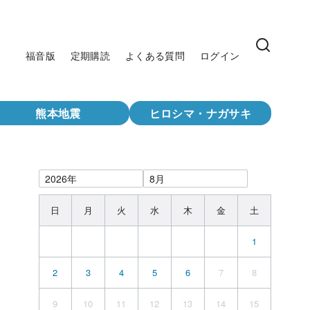
福音版
定期購読
よくある質問
ログイン
熊本地震
ヒロシマ・ナガサキ
日
月
火
水
木
金
土
1
2
3
4
5
6
7
8
9
10
11
12
13
14
15