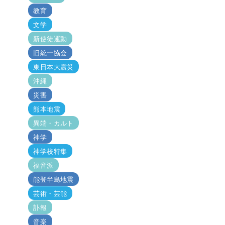
教育
文学
新使徒運動
旧統一協会
東日本大震災
沖縄
災害
熊本地震
異端・カルト
神学
神学校特集
福音派
能登半島地震
芸術・芸能
訃報
音楽