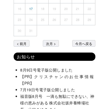
16
17
18
19
20
21
22
23
24
25
26
27
28
29
30
31
< 前月
次月 >
今月へ戻る
お知らせ
8月9日号電子版公開しました
【PR】ク リ ス チ ャ ン の お 仕 事 情 報
【PR】
7月19日号電子版公開しました
福音版8月号 一滴も無駄にできない、神
様の恵みがある 株式会社坂井養蜂場社