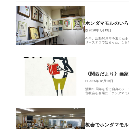
ホンダマモルのいろ
2026年1月13日
今年、活動10周年を迎えた
リーステラで始まった。１月
《関西だより》画家
2025年12月19日
活動10周年を前に自身のテー
音教会を会場に「ホンダマモ
教会でホンダマモル