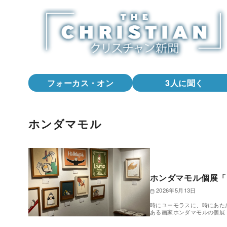
コ
ン
テ
ン
ツ
へ
フォーカス・オン
3人に聞く
移
動
ホンダマモル
ホンダマモル個展「
2026年5月13日
時にユーモラスに、時にあた
ある画家ホンダマモルの個展