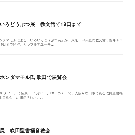
いろどうぶつ展 教文館で19日まで
ホンダマモルによる「いろいろどうぶつ展」が、東京・中央区の教文館３階ギャラ
19日まで開催。カラフルでユーモ…
ホンダマモル氏 吹田で展覧会
マ タイトルに個展 11月29日、30日の２日間、大阪府吹田市にある吹田聖書福
ル展覧会」が開催された。…
展 吹田聖書福音教会