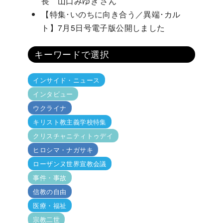
長 山口みゆき さん
【特集･いのちに向き合う／異端･カル
ト】7月5日号電子版公開しました
キーワードで選択
インサイド・ニュース
インタビュー
ウクライナ
キリスト教主義学校特集
クリスチャニティトゥデイ
ヒロシマ・ナガサキ
ローザンヌ世界宣教会議
事件・事故
信教の自由
医療・福祉
宗教二世