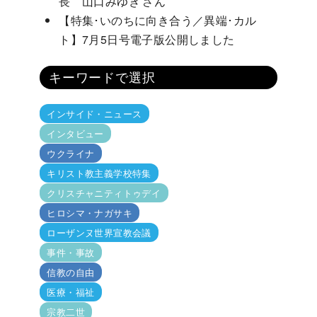
長 山口みゆき さん
【特集･いのちに向き合う／異端･カル
ト】7月5日号電子版公開しました
キーワードで選択
インサイド・ニュース
インタビュー
ウクライナ
キリスト教主義学校特集
クリスチャニティトゥデイ
ヒロシマ・ナガサキ
ローザンヌ世界宣教会議
事件・事故
信教の自由
医療・福祉
宗教二世