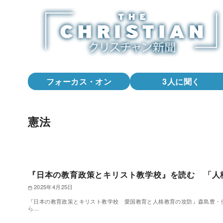
コ
ン
テ
ン
ツ
へ
フォーカス・オン
3人に聞く
移
動
憲法
『日本の教育政策とキリスト教学校』を読む 「人
2025年4月25日
『日本の教育政策とキリスト教学校 愛国教育と人格教育の攻防』森島豊・伊藤悟
ら…