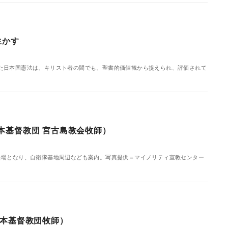
生かす
た日本国憲法は、キリスト者の間でも、聖書的価値観から捉えられ、評価されて
本基督教団 宮古島教会牧師）
会場となり、自衛隊基地周辺なども案内。写真提供＝マイノリティ宣教センター
日本基督教団牧師）