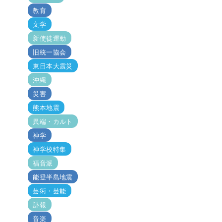
教育
文学
新使徒運動
旧統一協会
東日本大震災
沖縄
災害
熊本地震
異端・カルト
神学
神学校特集
福音派
能登半島地震
芸術・芸能
訃報
音楽