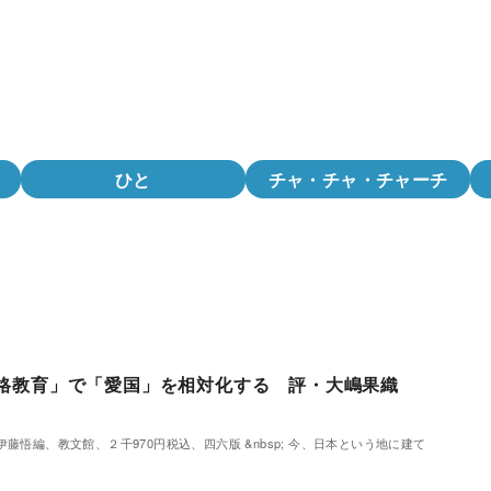
ひと
チャ・チャ・チャーチ
格教育」で「愛国」を相対化する 評・大嶋果織
編、教文館、２千970円税込、四六版 &nbsp; 今、日本という地に建て