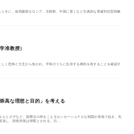
をみたときに、仮想敵国をロシア、北朝鮮、中国に置くなど古典的な脅威対抗型戦略
大学准教授）
、ひとしく恐怖と欠乏から免かれ、平和のうちに生存する権利を有することを確認す
崇高な理想と目的」を考える
エルとガザなど、国際法の枠をこえるセンセーショナルな戦闘が各地で起き、先
緊張し、防衛対策は喫緊とされる。日…