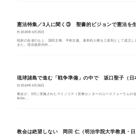
憲法特集／3人に聞く③ 聖書的ビジョンで憲法を
2025年4月25日
戦前の反省のもと、国民主権、平和主義、基本的人権を三原則として成立し
きた。現在政府内外…
琉球諸島で進む「戦争準備」の中で 坂口聖子（日
2024年4月26日
教会が、3月に実施されたマイノリティ宣教センターのユースフォーラムの
&nbs…
教会は絶望しない 岡田 仁（明治学院大学教員・