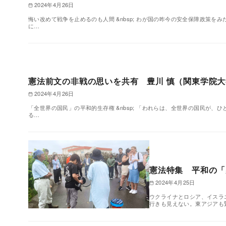
2024年4月26日
悔い改めて戦争を止めるのも人間 &nbsp; わが国の昨今の安全保障政策
に…
憲法前文の非戦の思いを共有 豊川 慎（関東学院
2024年4月26日
「全世界の国民」の平和的生存権 &nbsp; 「われらは、全世界の国民が
る…
憲法特集 平和の「
2024年4月25日
ウクライナとロシア、イスラ
行きも見えない。東アジアも