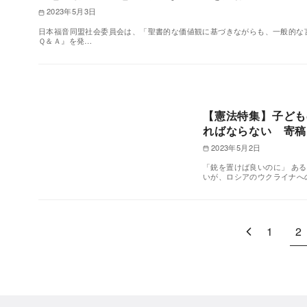
2023年5月3日
日本福音同盟社会委員会は、「聖書的な価値観に基づきながらも、一般的な言
Ｑ＆Ａ』を発…
【憲法特集】子ども
ればならない 寄稿
2023年5月2日
「銃を置けば良いのに」 あ
いが、ロシアのウクライナへ
1
2