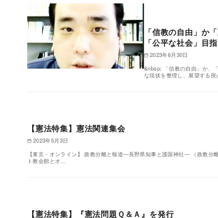
「信教の自由」か
「公平な社会」目指
2023年6月30日
&nbsp; 「信教の自由」
な現状を整理し、展望する視
【憲法特集】憲法関連集会
2023年5月3日
【東京・オンライン】 政教分離と報道―長野県知事と護国神社― （政教分離
ト教会館とオ…
【憲法特集】『憲法問題Ｑ＆Ａ』を発行