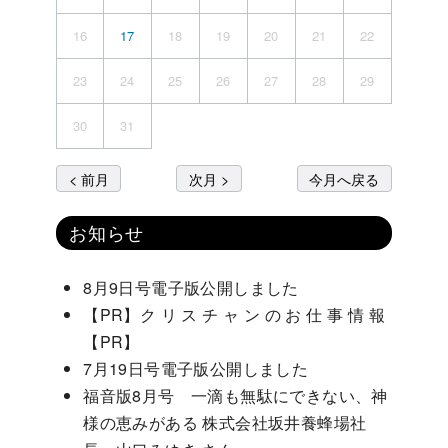
16
17
18
19
20
21
22
23
24
25
26
27
28
29
30
31
< 前月
次月 >
今月へ戻る
お知らせ
8月9日号電子版公開しました
【PR】ク リ ス チ ャ ン の お 仕 事 情 報
【PR】
7月19日号電子版公開しました
福音版8月号 一滴も無駄にできない、神
様の恵みがある 株式会社坂井養蜂場社