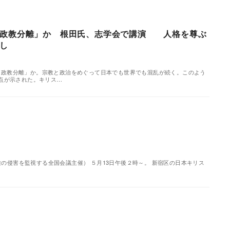
「政教分離」か 根田氏、志学会で講演 人格を尊ぶ
し
か、「政教分離」か。宗教と政治をめぐって日本でも世界でも混乱が続く。このよう
点が示された。キリス…
の侵害を監視する全国会議主催） ５月13日午後２時～。 新宿区の日本キリス