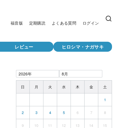
福音版
定期購読
よくある質問
ログイン
レビュー
ヒロシマ・ナガサキ
日
月
火
水
木
金
土
1
2
3
4
5
6
7
8
9
10
11
12
13
14
15