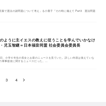
葉で憲法の諸問題について考え」る小冊子『その時に備えて Part3 憲法問題
のように主イエスの教えに従うことを学んでいかなけ
・児玉智継＝日本福音同盟 社会委員会委員長
る日、小学６年生の長女とお昼のニュースを見ていた。詳しい内容は覚えていな
の軍事侵攻に関するニュースだった。…
3
4