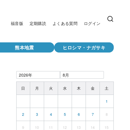
福音版
定期購読
よくある質問
ログイン
熊本地震
ヒロシマ・ナガサキ
日
月
火
水
木
金
土
1
2
3
4
5
6
7
8
9
10
11
12
13
14
15