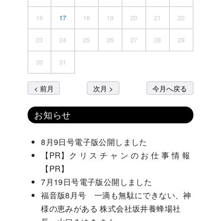
16
17
18
19
20
21
22
23
24
25
26
27
28
29
30
31
< 前月
次月 >
今月へ戻る
お知らせ
8月9日号電子版公開しました
【PR】ク リ ス チ ャ ン の お 仕 事 情 報
【PR】
7月19日号電子版公開しました
福音版8月号 一滴も無駄にできない、神
様の恵みがある 株式会社坂井養蜂場社