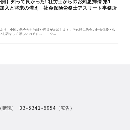
公開】知って良かった! 社労士からのお知恵拝借 第1
加入と将来の備え 社会保険労務士アスリート事務所
あり、全国の教会から牧師や役員が参加します。その時に教会の社会保険と牧
ひお話をしてほしいのです…」 今…
8（購読） 03-5341-6954（広告）