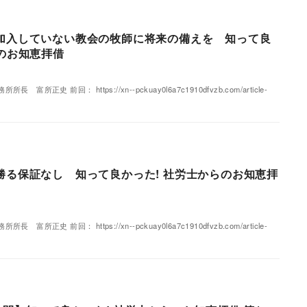
加入していない教会の牧師に将来の備えを 知って良
らのお知恵拝借
正史 前回： https://xn--pckuay0l6a7c1910dfvzb.com/article-
勝る保証なし 知って良かった! 社労士からのお知恵拝
正史 前回： https://xn--pckuay0l6a7c1910dfvzb.com/article-