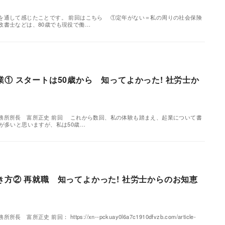
通して感じたことです。 前回はこちら ①定年がない＝私の周りの社会保険
政書士などは、80歳でも現役で働…
業① スタートは50歳から 知ってよかった! 社労士か
務所所長 富所正史 前回 これから数回、私の体験も踏まえ、起業について書
が多いと思いますが、私は50歳…
き方② 再就職 知ってよかった! 社労士からのお知恵
正史 前回： https://xn--pckuay0l6a7c1910dfvzb.com/article-