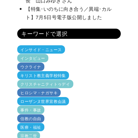
長 山口みゆき さん
【特集･いのちに向き合う／異端･カル
ト】7月5日号電子版公開しました
キーワードで選択
インサイド・ニュース
インタビュー
ウクライナ
キリスト教主義学校特集
クリスチャニティトゥデイ
ヒロシマ・ナガサキ
ローザンヌ世界宣教会議
事件・事故
信教の自由
医療・福祉
宗教二世