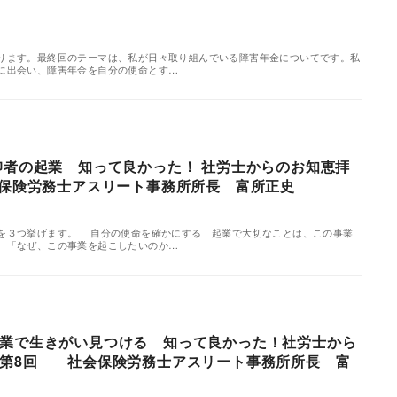
ます。最終回のテーマは、私が日々取り組んでいる障害年金についてです。私
に出会い、障害年金を自分の使命とす…
仰者の起業 知って良かった！ 社労士からのお知恵拝
会保険労務士アスリート事務所所長 富所正史
を３つ挙げます。 自分の使命を確かにする 起業で大切なことは、この事業
。「なぜ、この事業を起こしたいのか…
業で生きがい見つける 知って良かった！社労士から
載第8回 社会保険労務士アスリート事務所所長 富