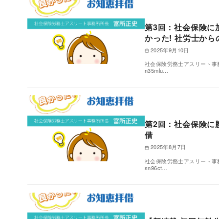
第3回：社会保険に
かった! 社労士か
2025年9月10日
社会保険労務士アスリート事務所所長 富所
n35mlu…
第2回：社会保険に
借
2025年8月7日
社会保険労務士アスリート事務所所長 富所
sn96ct…