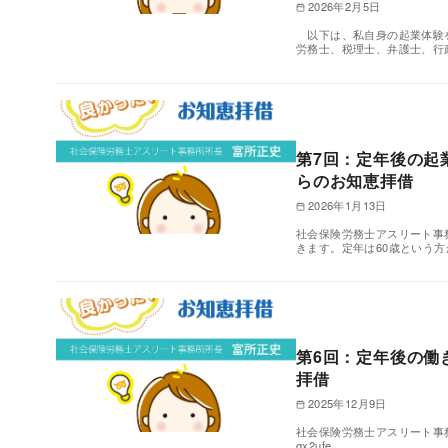
2026年2月5日
以下は、私自身の起業体験を
労務士、税理士、弁護士、行
第7回：定年後の起
らのお知恵拝借
2026年1月13日
社会保険労務士アスリート事
きます。定年は60歳という方
第6回：定年後の働
拝借
2025年12月9日
社会保険労務士アスリート事務所所長 富所
qx2ufe…