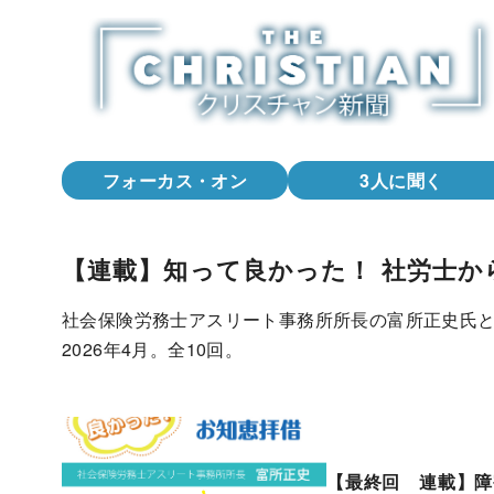
コ
ン
テ
ン
ツ
へ
フォーカス・オン
3人に聞く
移
動
【連載】知って良かった！ 社労士か
社会保険労務士アスリート事務所所長の富所正史氏と
2026年4月。全10回。
【最終回 連載】障