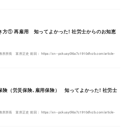
き方① 再雇用 知ってよかった! 社労士からのお知恵
正史 前回： https://xn--pckuay0l6a7c1910dfvzb.com/article-
保険（労災保険､雇用保険） 知ってよかった! 社労士
正史 前回： https://xn--pckuay0l6a7c1910dfvzb.com/article-