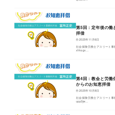
第5回：定年後の働
拝借
2025年11月6日
社会保険労務士アスリート事務所所長 富所
xhksgx…
第4回：教会と労働
からのお知恵拝借
2025年10月8日
社会保険労務士アスリート事務所所長 富所
upp3jw…