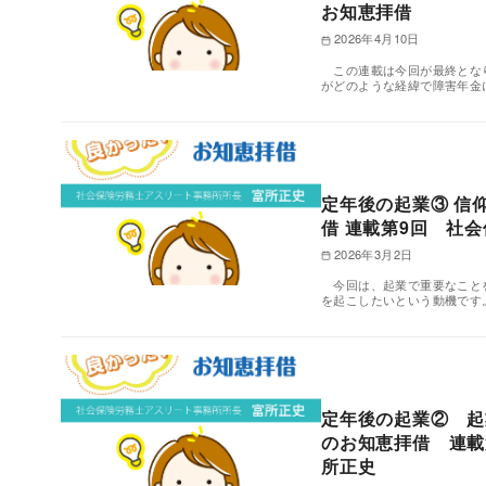
お知恵拝借
2026年4月10日
この連載は今回が最終となり
がどのような経緯で障害年金
定年後の起業③ 信
借 連載第9回 社
2026年3月2日
今回は、起業で重要なこと
を起こしたいという動機です
定年後の起業② 起
のお知恵拝借 連
所正史