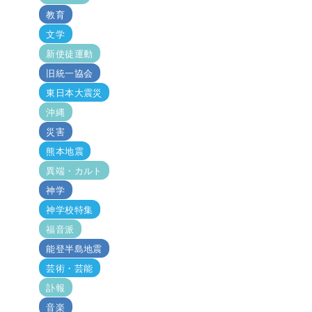
教育
文学
新使徒運動
旧統一協会
東日本大震災
沖縄
災害
熊本地震
異端・カルト
神学
神学校特集
福音派
能登半島地震
芸術・芸能
訃報
音楽