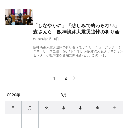
「しなやかに」「悲しみで終わらない」
森さんら 阪神淡路大震災追悼の祈り会
2026年1月18日
阪神淡路大震災追悼の祈り会（モリユリ・ミュージック・ミ
ニストリーズ主催）が、1月17日、大阪市の大阪クリスチャン
センター小礼拝堂を会場に開催された。この日は、…
1
2
日
月
火
水
木
金
土
1