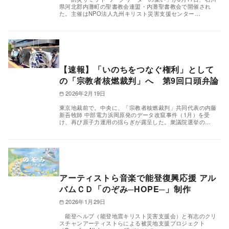
県河北郡内灘町の聖書教会連盟・内灘聖書教会で開催され
た。主催はNPO法人九州キリスト災害支援センター…
【速報】「いのちをつなぐ権利」として
の「宗教者核燃裁判」へ 第9回口頭弁論
2026年2月19日
東京地裁前で。中央に、「宗教者核燃裁判」共同代表の内藤
新吾牧師 中部電力浜岡原発のデータ改竄事件（1月）を受
け、再び原子力運用の揺らぎが露呈した。衆議院選挙の…
アーティストら音楽で能登復興応援 アル
バムＣＤ「のぞみ─HOPE─」制作
2026年1月29日
能登ヘルプ（能登地震キリスト災害支援会）と有志のクリ
スチャンアーティストらによる被災地支援プロジェクト