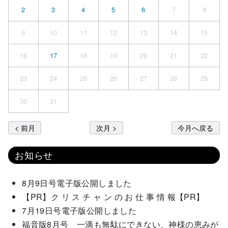
2
3
4
5
6
7
8
9
10
11
12
13
14
15
16
17
18
19
20
21
22
23
24
25
26
27
28
29
30
31
< 前月
次月 >
今月へ戻る
お知らせ
8月9日号電子版公開しました
【PR】ク リ ス チ ャ ン の お 仕 事 情 報【PR】
7月19日号電子版公開しました
福音版8月号 一滴も無駄にできない、神様の恵みが