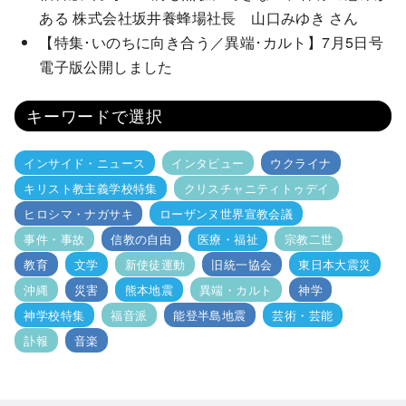
ある 株式会社坂井養蜂場社長 山口みゆき さん
【特集･いのちに向き合う／異端･カルト】7月5日号
電子版公開しました
キーワードで選択
インサイド・ニュース
インタビュー
ウクライナ
キリスト教主義学校特集
クリスチャニティトゥデイ
ヒロシマ・ナガサキ
ローザンヌ世界宣教会議
事件・事故
信教の自由
医療・福祉
宗教二世
教育
文学
新使徒運動
旧統一協会
東日本大震災
沖縄
災害
熊本地震
異端・カルト
神学
神学校特集
福音派
能登半島地震
芸術・芸能
訃報
音楽