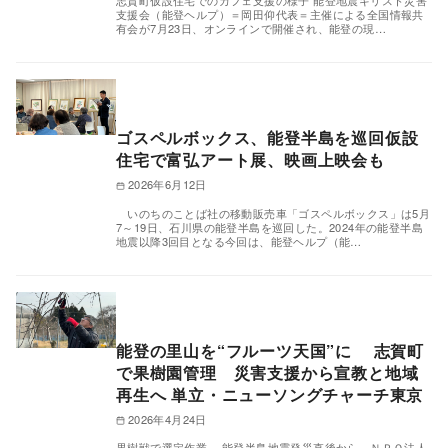
志賀町仮設住宅でのカフェ支援の様子 能登地震キリスト災害
支援会（能登ヘルプ）＝岡田仰代表＝主催による全国情報共
有会が7月23日、オンラインで開催され、能登の現…
ゴスペルボックス、能登半島を巡回仮設
住宅で富弘アート展、映画上映会も
2026年6月12日
いのちのことば社の移動販売車「ゴスペルボックス」は5月
7～19日、石川県の能登半島を巡回した。2024年の能登半島
地震以降3回目となる今回は、能登ヘルプ（能…
能登の里山を“フルーツ天国”に 志賀町
で果樹園管理 災害支援から宣教と地域
再生へ 単立・ニューソングチャーチ東京
2026年4月24日
果樹戦で選定作業 能登半島地震発災直後から、ＮＰＯ法人