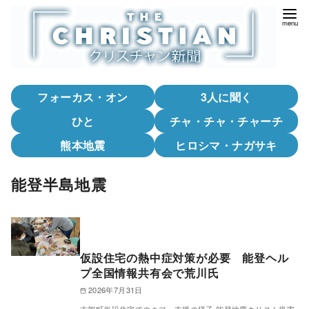
コ
ン
テ
ン
ツ
フォーカス・オン
3人に聞く
へ
移
ひと
チャ・チャ・チャーチ
動
熊本地震
ヒロシマ・ナガサキ
能登半島地震
仮設住宅の熱中症対策が必要 能登ヘル
プ全国情報共有会で荒川氏
2026年7月31日