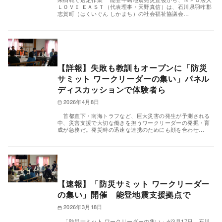
ＬＯＶＥ ＥＡＳＴ（代表理事・天野真信）は、石川県羽咋郡
志賀町（はくいぐん しかまち）の社会福祉協議会…
【詳報】失敗も教訓もオープンに「防災
サミット ワークリーダーの集い」パネル
ディスカッションで体験者ら
2026年4月8日
首都直下・南海トラフなど、巨大災害の発生が予測される
中、災害支援で大切な働きを担うワークリーダーの発掘・育
成が急務だ。発災時の迅速な連携のためにも顔を合わせ…
【速報】「防災サミット ワークリーダー
の集い」開催 能登地震支援拠点で
2026年3月18日
「防災サミット ワークリーダーの集い」が3月17日、石川