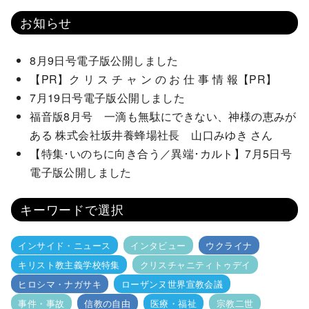
お知らせ
8月9日号電子版公開しました
【PR】ク リ ス チ ャ ン の お 仕 事 情 報【PR】
7月19日号電子版公開しました
福音版8月号 一滴も無駄にできない、神様の恵みが
ある 株式会社坂井養蜂場社長 山口みゆき さん
【特集･いのちに向き合う／異端･カルト】7月5日号
電子版公開しました
キーワードで選択
インサイド・ニュース
インタビュー
ウクライナ
キリスト教主義学校特集
クリスチャニティトゥデイ
ヒロシマ・ナガサキ
ローザンヌ世界宣教会議
事件・事故
信教の自由
医療・福祉
宗教二世