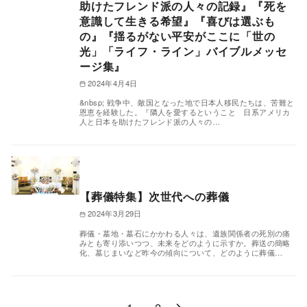
助けたフレンド派の人々の記録』『死を
意識して生きる希望』『喜びは選ぶも
の』『揺るがない平安がここに「世の
光」「ライフ・ライン」バイブルメッセ
ージ集』
2024年4月4日
&nbsp; 戦争中、敵国となった地で日本人移民たちは、苦難と
恩恵を経験した。『隣人を愛するということ 日系アメリカ
人と日本を助けたフレンド派の人々の…
【葬儀特集】次世代への葬儀
2024年3月29日
葬儀・墓地・墓石にかかわる人々は、遺族関係者の死別の痛
みとも寄り添いつつ、未来をどのように示すか。葬送の簡略
化、墓じまいなど昨今の傾向について、どのように葬儀…