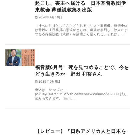
起こし、喪主へ届ける 日本基督教団伊
東教会 葬儀説教集を出版
2026年4月10日
神への礼拝としてささげられるキリスト教葬儀。葬儀全体
は普段の主日礼拝の形式がとられ、遺族が参列し、故人にま
つわる葬儀説教（式辞）が講壇から語られる。それは、…
福音版6月号 死を見つめることで、今を
どう生きるか 野田 和裕さん
2025年5月8日
申込は https://xn--
pckuay0l6a7c1910dfvzb.com/csnewsfukuinb/202506/ 試し
読みもできます。 &amp…
【レビュー】『日系アメリカ人と日本を