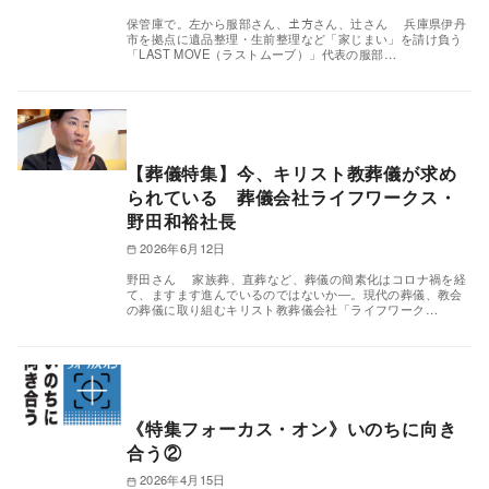
保管庫で。左から服部さん、𡈽方さん、辻さん 兵庫県伊丹
市を拠点に遺品整理・生前整理など「家じまい」を請け負う
「LAST MOVE（ラストムーブ）」代表の服部…
【葬儀特集】今、キリスト教葬儀が求め
られている 葬儀会社ライフワークス・
野田和裕社長
2026年6月12日
野田さん 家族葬、直葬など、葬儀の簡素化はコロナ禍を経
て、ますます進んでいるのではないか―。現代の葬儀、教会
の葬儀に取り組むキリスト教葬儀会社「ライフワーク…
《特集フォーカス・オン》いのちに向き
合う②
2026年4月15日