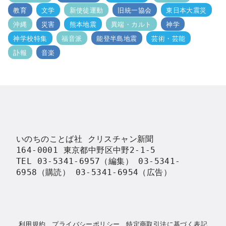
教育
文学
新使徒運動
旧統一協会
東日本大震災
沖縄
災害
熊本地震
異端・カルト
神学
神学校特集
福音派
能登半島地震
芸術・芸能
訃報
音楽
いのちのことば社 クリスチャン新聞

164-0001 東京都中野区中野2-1-5

TEL 03-5341-6957（編集） 03-5341-
6958（購読） 03-5341-6954（広告）
利用規約
プライバシーポリシー
特定商取引法に基づく表記