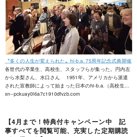
〝多くの人生が変えられた〟hi-b.a. 75周年記念式典開催
各世代の卒業生、高校生、スタッフらが集った。円内左
から水梨さん、水口さん 1951年、アメリカから派遣
された宣教師によって始まった日本のhi-b.a.（高校生…
xn--pckuay0l6a7c1910dfvzb.com
【4月まで！特典付キャンペーン中 記
事すべてを閲覧可能、充実した定期購読