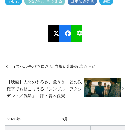
hi-b.a.
つながる、あつまる
日本伝道会議
連載
ゴスペル亭パウロさん 自叙伝出版記念５月に
【映画】人間のもろさ、危うさ どの政
権下でも起こりうる『シンプル・アクシ
デント／偶然』 評・青木保憲