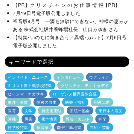
【PR】ク リ ス チ ャ ン の お 仕 事 情 報【PR】
7月19日号電子版公開しました
福音版8月号 一滴も無駄にできない、神様の恵みが
ある 株式会社坂井養蜂場社長 山口みゆき さん
【特集･いのちに向き合う／異端･カルト】7月5日号
電子版公開しました
キーワードで選択
インサイド・ニュース
インタビュー
ウクライナ
キリスト教主義学校特集
クリスチャニティトゥデイ
ヒロシマ・ナガサキ
ローザンヌ世界宣教会議
事件・事故
信教の自由
医療・福祉
宗教二世
教育
文学
新使徒運動
旧統一協会
東日本大震災
沖縄
災害
熊本地震
異端・カルト
神学
神学校特集
福音派
能登半島地震
芸術・芸能