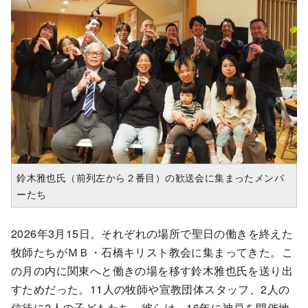
鈴木雅也氏（前列左から２番目）の歓送会に集まったメンバ
ーたち
2026年3月15日。それぞれの場所で聖日の働きを終えた
牧師たちがＭＢ・石橋キリスト教会に集まってきた。こ
の月の内に関東へと働きの場を移す鈴木雅也氏を送り出
すためだった。11人の牧師や宣教団体スタッフ、2人の
信徒に2人の子どもたち。彼らは、16年に神戸を開催地