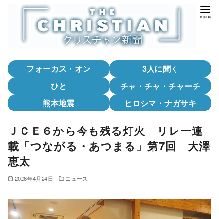
コ
ン
テ
ン
ツ
フォーカス・オン
3人に聞く
へ
移
ひと
チャ・チャ・チャーチ
動
熊本地震
ヒロシマ・ナガサキ
ＪＣＥ６から今も残る灯火 リレー連
載「つながる・あつまる」第7回 大澤
恵太
2026年4月24日
ニュース