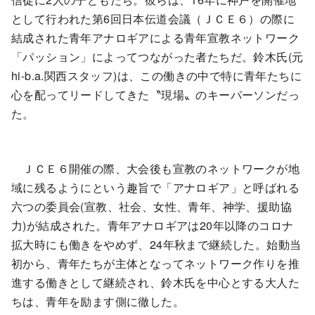
として行われた第6回日本伝道会議（ＪＣＥ６）の際に
結成された青年アナロギアによる青年宣教ネットワーク
「パッション」によってつながった者たちだ。鈴木氏(元
hi-b.a.関西スタッフ)は、この働きの中で特に青年たちに
心を配ってリードしてきた〝現場〟のキーパーソンだっ
た。
ＪＣＥ６開催の際、大会後も宣教のネットワークが地
域に残るようにという趣旨で「アナロギア」と呼ばれる
六つの委員会(宣教、社会、女性、青年、神学、援助協
力)が結成された。青年アナロギアは20年以降のコロナ
拡大時にも働きをやめず、24年秋まで継続した。始動当
初から、青年たちが主体となってネットワーク作りを推
進する働きとして継続され、鈴木氏を中心とする大人た
ちは、青年を励ます側に徹した。