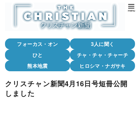
コ
ン
テ
ン
ツ
フォーカス・オン
3人に聞く
へ
移
ひと
チャ・チャ・チャーチ
動
熊本地震
ヒロシマ・ナガサキ
クリスチャン新聞4月16日号短冊公開
しました