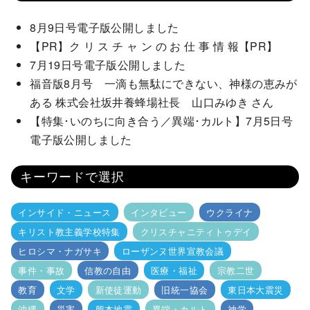
8月9日号電子版公開しました
【PR】ク リ ス チ ャ ン の お 仕 事 情 報【PR】
7月19日号電子版公開しました
福音版8月号 一滴も無駄にできない、神様の恵みが
ある 株式会社坂井養蜂場社長 山口みゆき さん
【特集･いのちに向き合う／異端･カルト】7月5日号
電子版公開しました
キーワードで選択
インサイド・ニュース
インタビュー
ウクライナ
キリスト教主義学校特集
クリスチャニティトゥデイ
ヒロシマ・ナガサキ
ローザンヌ世界宣教会議
事件・事故
信教の自由
医療・福祉
宗教二世
教育
文学
新使徒運動
旧統一協会
東日本大震災
沖縄
災害
熊本地震
異端・カルト
神学