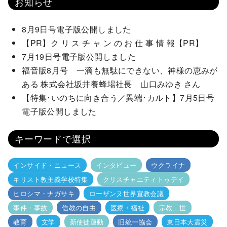
お知らせ
8月9日号電子版公開しました
【PR】ク リ ス チ ャ ン の お 仕 事 情 報【PR】
7月19日号電子版公開しました
福音版8月号 一滴も無駄にできない、神様の恵みが
ある 株式会社坂井養蜂場社長 山口みゆき さん
【特集･いのちに向き合う／異端･カルト】7月5日号
電子版公開しました
キーワードで選択
インサイド・ニュース
インタビュー
ウクライナ
キリスト教主義学校特集
クリスチャニティトゥデイ
ヒロシマ・ナガサキ
ローザンヌ世界宣教会議
事件・事故
信教の自由
医療・福祉
宗教二世
教育
文学
新使徒運動
旧統一協会
東日本大震災