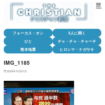
コ
ン
テ
ン
ツ
フォーカス・オン
3人に聞く
へ
移
ひと
チャ・チャ・チャーチ
動
熊本地震
ヒロシマ・ナガサキ
IMG_1185
2024年10月31日