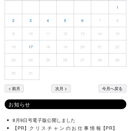
1
2
3
4
5
6
7
8
9
10
11
12
13
14
15
16
17
18
19
20
21
22
23
24
25
26
27
28
29
30
31
< 前月
次月 >
今月へ戻る
お知らせ
8月9日号電子版公開しました
【PR】ク リ ス チ ャ ン の お 仕 事 情 報【PR】