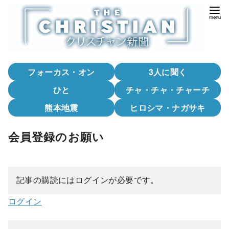
コ
ン
テ
ン
ツ
フォーカス・オン
3人に聞く
へ
移
ひと
チャ・チャ・チャーチ
動
熊本地震
ヒロシマ・ナガサキ
会員登録のお願い
記事の購読にはログインが必要です。
ログイン