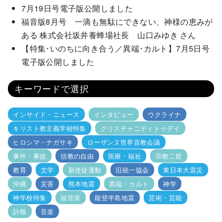
7月19日号電子版公開しました
福音版8月号 一滴も無駄にできない、神様の恵みが
ある 株式会社坂井養蜂場社長 山口みゆき さん
【特集･いのちに向き合う／異端･カルト】7月5日号
電子版公開しました
キーワードで選択
インサイド・ニュース
インタビュー
ウクライナ
キリスト教主義学校特集
クリスチャニティトゥデイ
ヒロシマ・ナガサキ
ローザンヌ世界宣教会議
事件・事故
信教の自由
医療・福祉
宗教二世
教育
文学
新使徒運動
旧統一協会
東日本大震災
沖縄
災害
熊本地震
異端・カルト
神学
神学校特集
福音派
能登半島地震
芸術・芸能
訃報
音楽