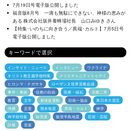
7月19日号電子版公開しました
福音版8月号 一滴も無駄にできない、神様の恵みが
ある 株式会社坂井養蜂場社長 山口みゆき さん
【特集･いのちに向き合う／異端･カルト】7月5日号
電子版公開しました
キーワードで選択
インサイド・ニュース
インタビュー
ウクライナ
キリスト教主義学校特集
クリスチャニティトゥデイ
ヒロシマ・ナガサキ
ローザンヌ世界宣教会議
事件・事故
信教の自由
医療・福祉
宗教二世
教育
文学
新使徒運動
旧統一協会
東日本大震災
沖縄
災害
熊本地震
異端・カルト
神学
神学校特集
福音派
能登半島地震
芸術・芸能
訃報
音楽