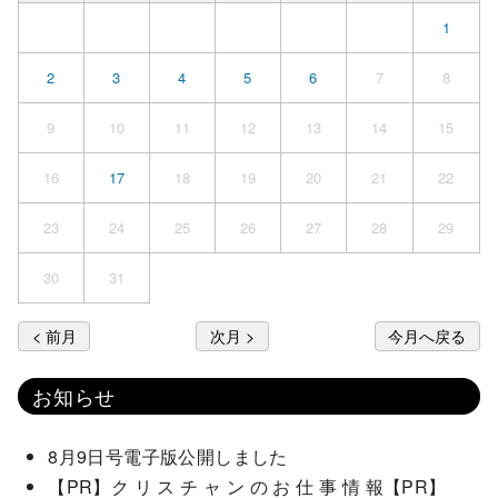
1
2
3
4
5
6
7
8
9
10
11
12
13
14
15
16
17
18
19
20
21
22
23
24
25
26
27
28
29
30
31
< 前月
次月 >
今月へ戻る
お知らせ
8月9日号電子版公開しました
【PR】ク リ ス チ ャ ン の お 仕 事 情 報【PR】