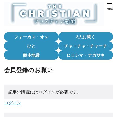
コ
ン
テ
ン
ツ
フォーカス・オン
3人に聞く
へ
移
ひと
チャ・チャ・チャーチ
動
熊本地震
ヒロシマ・ナガサキ
会員登録のお願い
記事の購読にはログインが必要です。
ログイン