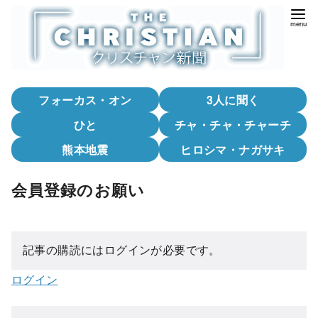
コ
ン
テ
ン
ツ
フォーカス・オン
3人に聞く
へ
移
ひと
チャ・チャ・チャーチ
動
熊本地震
ヒロシマ・ナガサキ
会員登録のお願い
記事の購読にはログインが必要です。
ログイン