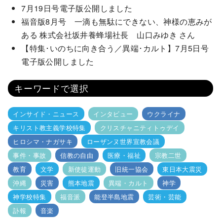
7月19日号電子版公開しました
福音版8月号 一滴も無駄にできない、神様の恵みが
ある 株式会社坂井養蜂場社長 山口みゆき さん
【特集･いのちに向き合う／異端･カルト】7月5日号
電子版公開しました
キーワードで選択
インサイド・ニュース
インタビュー
ウクライナ
キリスト教主義学校特集
クリスチャニティトゥデイ
ヒロシマ・ナガサキ
ローザンヌ世界宣教会議
事件・事故
信教の自由
医療・福祉
宗教二世
教育
文学
新使徒運動
旧統一協会
東日本大震災
沖縄
災害
熊本地震
異端・カルト
神学
神学校特集
福音派
能登半島地震
芸術・芸能
訃報
音楽