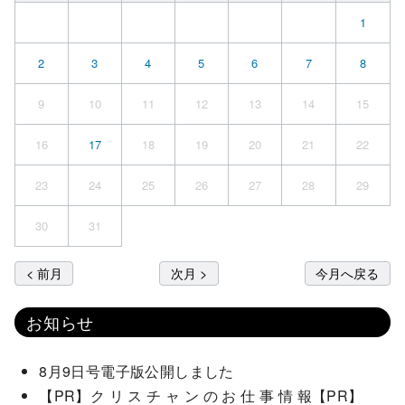
1
2
3
4
5
6
7
8
9
10
11
12
13
14
15
16
17
18
19
20
21
22
23
24
25
26
27
28
29
30
31
< 前月
次月 >
今月へ戻る
お知らせ
8月9日号電子版公開しました
【PR】ク リ ス チ ャ ン の お 仕 事 情 報【PR】