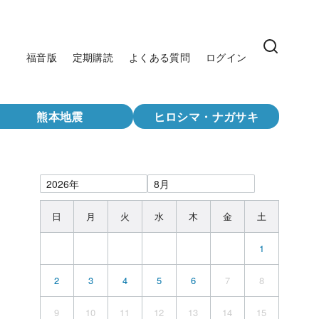
福音版
定期購読
よくある質問
ログイン
熊本地震
ヒロシマ・ナガサキ
日
月
火
水
木
金
土
1
2
3
4
5
6
7
8
9
10
11
12
13
14
15