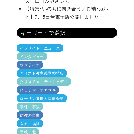
長 山口みゆき さん
【特集･いのちに向き合う／異端･カル
ト】7月5日号電子版公開しました
キーワードで選択
インサイド・ニュース
インタビュー
ウクライナ
キリスト教主義学校特集
クリスチャニティトゥデイ
ヒロシマ・ナガサキ
ローザンヌ世界宣教会議
事件・事故
信教の自由
医療・福祉
宗教二世