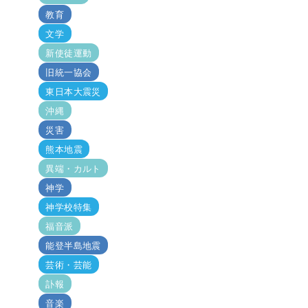
教育
文学
新使徒運動
旧統一協会
東日本大震災
沖縄
災害
熊本地震
異端・カルト
神学
神学校特集
福音派
能登半島地震
芸術・芸能
訃報
音楽