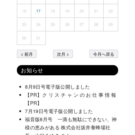
16
17
18
19
20
21
22
23
24
25
26
27
28
29
30
31
< 前月
次月 >
今月へ戻る
お知らせ
8月9日号電子版公開しました
【PR】ク リ ス チ ャ ン の お 仕 事 情 報
【PR】
7月19日号電子版公開しました
福音版8月号 一滴も無駄にできない、神
様の恵みがある 株式会社坂井養蜂場社