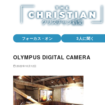
コ
ン
テ
ン
ツ
へ
フォーカス・オン
3人に聞く
移
動
OLYMPUS DIGITAL CAMERA
2022年10月12日