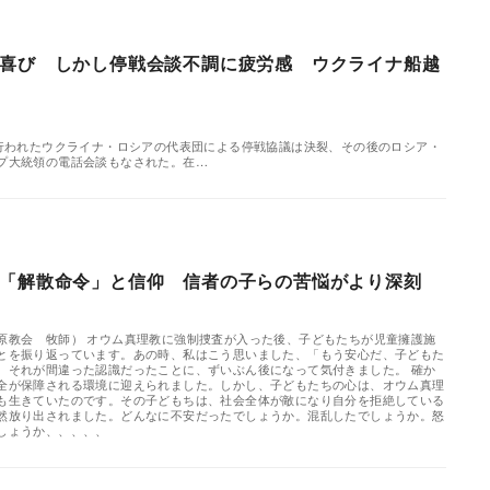
喜び しかし停戦会談不調に疲労感 ウクライナ船越
で行われたウクライナ・ロシアの代表団による停戦協議は決裂、その後のロシア・
プ大統領の電話会談もなされた。在…
「解散命令」と信仰 信者の子らの苦悩がより深刻
原教会 牧師） オウム真理教に強制捜査が入った後、子どもたちが児童擁護施
とを振り返っています。あの時、私はこう思いました、「もう安心だ、子どもた
、それが間違った認識だったことに、ずいぶん後になって気付きました。 確か
全が保障される環境に迎えられました。しかし、子どもたちの心は、オウム真理
も生きていたのです。その子どもちは、社会全体が敵になり自分を拒絶している
然放り出されました。どんなに不安だったでしょうか。混乱したでしょうか。怒
しょうか、、、、、