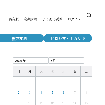
福音版
定期購読
よくある質問
ログイン
熊本地震
ヒロシマ・ナガサキ
日
月
火
水
木
金
土
1
2
3
4
5
6
7
8
9
10
11
12
13
14
15