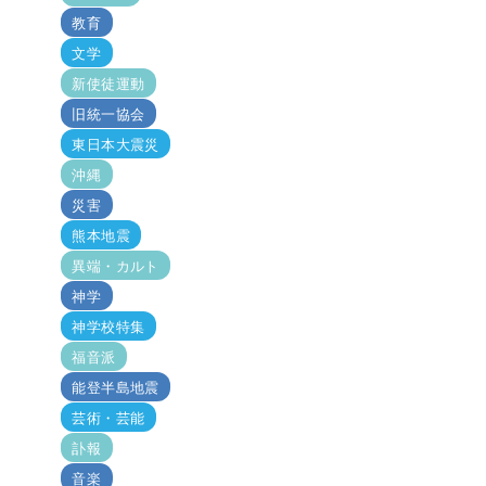
教育
文学
新使徒運動
旧統一協会
東日本大震災
沖縄
災害
熊本地震
異端・カルト
神学
神学校特集
福音派
能登半島地震
芸術・芸能
訃報
音楽