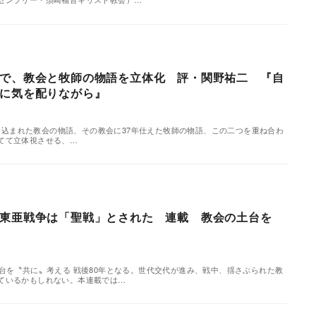
で、教会と牧師の物語を立体化 評・関野祐二 『自
に気を配りながら』
に書き込まれた教会の物語、その教会に37年仕えた牧師の物語、この二つを重ね合わ
てて立体視させる、…
東亜戦争は「聖戦」とされた 連載 教会の土台を
台を〝共に〟考える 戦後80年となる。世代交代が進み、戦中、揺さぶられた教
ているかもしれない。本連載では…