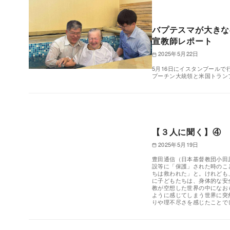
バプテスマが大きな
宣教師レポート
2025年5月22日
5月16日にイスタンブール
プーチン大統領と米国トラン
【３人に聞く】④ 
2025年5月19日
豊田通信（日本基督教団小田
設等に「保護」された時のこ
ちは救われた」と。けれども
に子どもたちは、身体的な安
教が空想した世界の中になお
ように感じてしまう世界に突
りや理不尽さを感じたことで