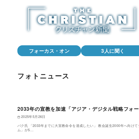
コ
ン
テ
ン
ツ
へ
フォーカス・オン
3人に聞く
移
動
フォトニュース
2033年の宣教を加速「アジア・デジタル戦略フォ
2025年5月26日
パク氏 「2033年までに大宣教命令を達成したい」 教会誕生2000年へ
ム」が5…