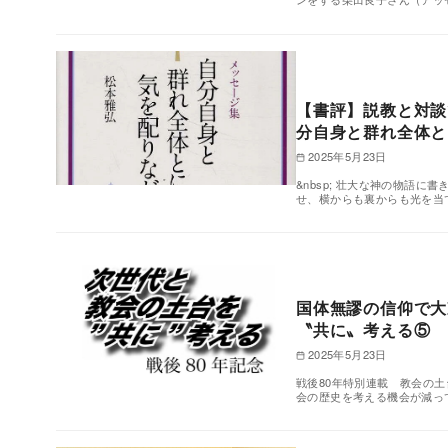
【書評】説教と対談
分自身と群れ全体と
2025年5月23日
&nbsp; 壮大な神の物語
せ、横からも裏からも光を当
国体無謬の信仰で大
〝共に〟考える⑤
2025年5月23日
戦後80年特別連載 教会の土
会の歴史を考える機会が減っ