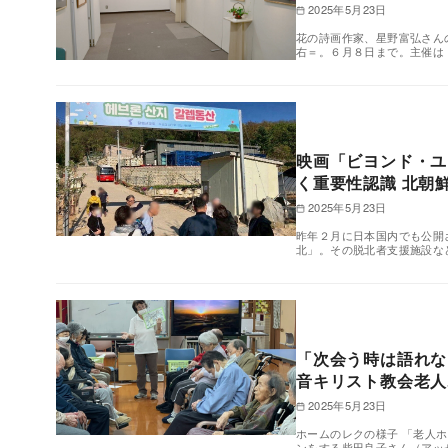
2025年5月23日
花の詩画作家、星野富弘さん
右＝。６月８日まで。主催は
映画「ビヨンド・ユ
く重要性認識 北朝
2025年5月23日
昨年２月に日本国内でも公開
北」。その脱北者支援施設な
「次会う時は語れな
音キリスト教会老人
2025年5月23日
ホームのレクの様子 「老人
ンをする柴田良子さん（アッ