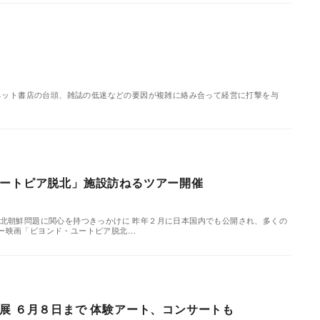
ネット書店の台頭、雑誌の低迷などの要因が複雑に絡み合って経営に打撃を与
ートピア脱北」施設訪ねるツアー開催
 北朝鮮問題に関心を持つきっかけに 昨年２月に日本国内でも公開され、多くの
ー映画「ビヨンド・ユートピア脱北…
展 ６月８日まで 体験アート、コンサートも