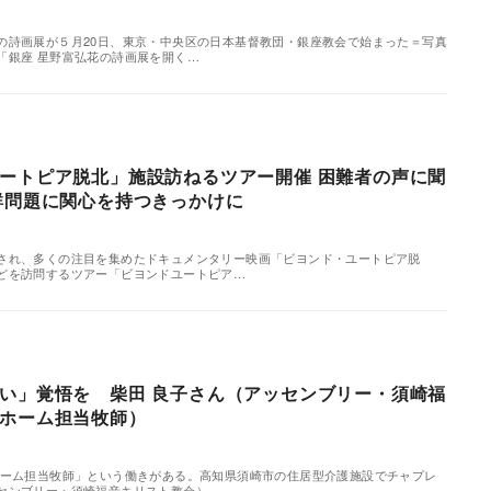
の詩画展が５月20日、東京・中央区の日本基督教団・銀座教会で始まった＝写真
「銀座 星野富弘花の詩画展を開く…
ートピア脱北」施設訪ねるツアー開催 困難者の声に聞
鮮問題に関心を持つきっかけに
され、多くの注目を集めたドキュメンタリー映画「ビヨンド・ユートピア脱
どを訪問するツアー「ビヨンドユートピア…
い」覚悟を 柴田 良子さん（アッセンブリー・須崎福
ホーム担当牧師）
ホーム担当牧師」という働きがある。高知県須崎市の住居型介護施設でチャプレ
センブリー・須崎福音キリスト教会）…