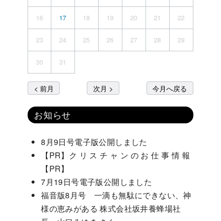
16
17
18
19
20
21
22
23
24
25
26
27
28
29
30
31
< 前月
次月 >
今月へ戻る
お知らせ
8月9日号電子版公開しました
【PR】ク リ ス チ ャ ン の お 仕 事 情 報
【PR】
7月19日号電子版公開しました
福音版8月号 一滴も無駄にできない、神
様の恵みがある 株式会社坂井養蜂場社