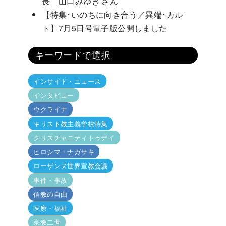
長 山口みゆき さん
【特集･いのちに向き合う／異端･カル
ト】7月5日号電子版公開しました
キーワードで選択
インサイド・ニュース
インタビュー
ウクライナ
キリスト教主義学校特集
クリスチャニティトゥデイ
ヒロシマ・ナガサキ
ローザンヌ世界宣教会議
事件・事故
信教の自由
医療・福祉
宗教二世