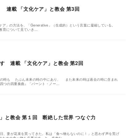
 連載 「文化ケア」と教会 第3回
ア」の方法を、「Generative」（生成的）という言葉に凝縮している。
会、教育について見ていき…
す 連載 「文化ケア」と教会 第2回
去の時も たぶん未来の時の中にあり、 また未来の時は過去の時に含まれ
『四つの四重奏曲』「バーント・ノー…
」と教会 第１回 断絶した世界 つなぐ力
る日、妻が花束を買ってきた。私は「食べ物もないのに！」と思わず声を荒げ
のための食べ物も必要です」と。皮肉な…