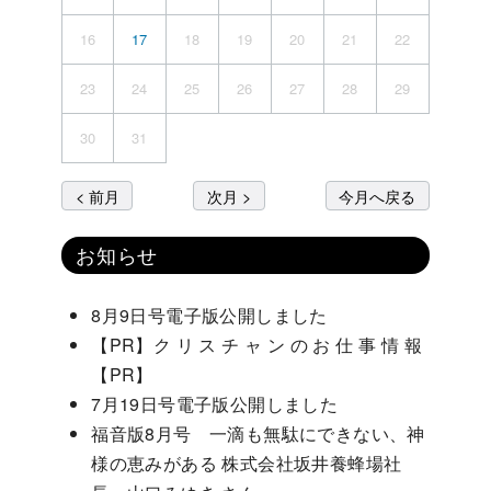
16
17
18
19
20
21
22
23
24
25
26
27
28
29
30
31
< 前月
次月 >
今月へ戻る
お知らせ
8月9日号電子版公開しました
【PR】ク リ ス チ ャ ン の お 仕 事 情 報
【PR】
7月19日号電子版公開しました
福音版8月号 一滴も無駄にできない、神
様の恵みがある 株式会社坂井養蜂場社