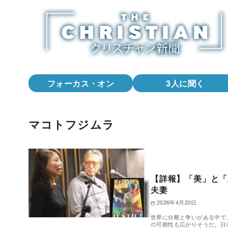
コ
ン
テ
ン
ツ
へ
フォーカス・オン
3人に聞く
移
動
マコトフジムラ
【詳報】「美」と「
夫妻
2026年4月20日
世界に分断と争いがある中で
の可能性も広がりそうだ。日