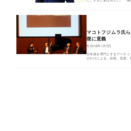
マコトフジムラ氏ら
復に意義
2016年1月3日
日本画を専門とするアーティ
びかけによる、絵画、音楽、神