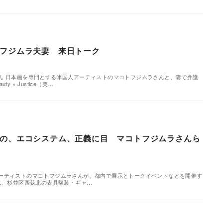
フジムラ夫妻 来日トーク
ん 日本画を専門とする米国人アーティストのマコトフジムラさんと、妻で弁護
 × Justice（美…
の、エコシステム、正義に目 マコトフジムラさんら
ーティストのマコトフジムラさんが、都内で展示とトークイベントなどを開催す
示は、杉並区西荻北の表具額装・ギャ…