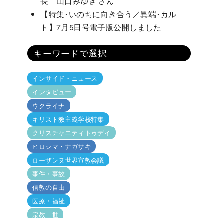
長 山口みゆき さん
【特集･いのちに向き合う／異端･カル
ト】7月5日号電子版公開しました
キーワードで選択
インサイド・ニュース
インタビュー
ウクライナ
キリスト教主義学校特集
クリスチャニティトゥデイ
ヒロシマ・ナガサキ
ローザンヌ世界宣教会議
事件・事故
信教の自由
医療・福祉
宗教二世