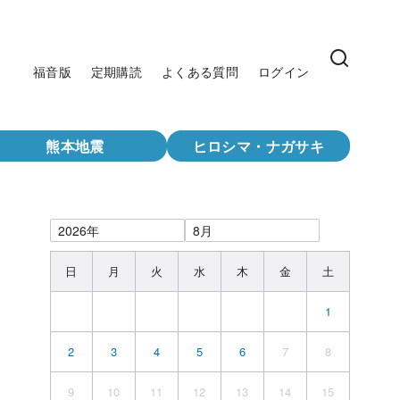
福音版
定期購読
よくある質問
ログイン
熊本地震
ヒロシマ・ナガサキ
日
月
火
水
木
金
土
1
2
3
4
5
6
7
8
9
10
11
12
13
14
15