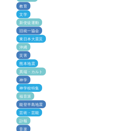
教育
文学
新使徒運動
旧統一協会
東日本大震災
沖縄
災害
熊本地震
異端・カルト
神学
神学校特集
福音派
能登半島地震
芸術・芸能
訃報
音楽