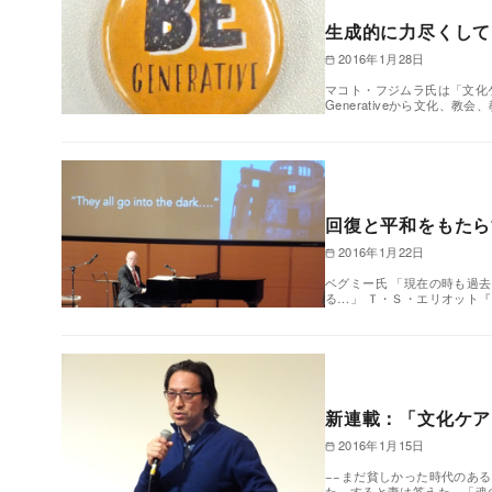
生成的に力尽くして
2016年1月28日
マコト・フジムラ氏は「文化ケ
Generativeから文化、教
回復と平和をもたら
2016年1月22日
ベグミー氏 「現在の時も過
る…」 Ｔ・Ｓ・エリオット
新連載：「文化ケア
2016年1月15日
−−まだ貧しかった時代のあ
た。すると妻は答えた。「魂