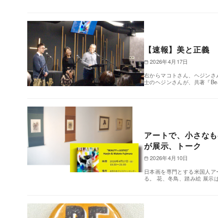
【速報】美と正義 
2026年4月17日
右からマコトさん、ヘジンさ
士のヘジンさんが、共著『Beauty
アートで、小さなも
が展示、トーク
2026年4月10日
日本画を専門とする米国人ア
る。 花、冬鳥、踏み絵 展