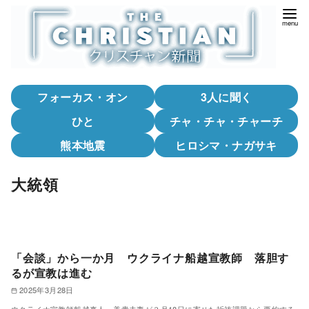
コ
ン
テ
ン
ツ
フォーカス・オン
3人に聞く
へ
移
ひと
チャ・チャ・チャーチ
動
熊本地震
ヒロシマ・ナガサキ
大統領
「会談」から一か月 ウクライナ船越宣教師 落胆す
るが宣教は進む
2025年3月28日