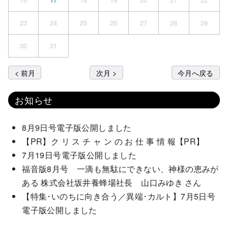
23
24
25
26
27
28
29
30
31
< 前月
次月 >
今月へ戻る
お知らせ
8月9日号電子版公開しました
【PR】ク リ ス チ ャ ン の お 仕 事 情 報【PR】
7月19日号電子版公開しました
福音版8月号 一滴も無駄にできない、神様の恵みが
ある 株式会社坂井養蜂場社長 山口みゆき さん
【特集･いのちに向き合う／異端･カルト】7月5日号
電子版公開しました