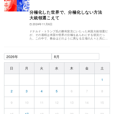
分極化した世界で、分極化しない方法
大統領選こえて
2024年11月6日
ドナルド・トランプ氏の勝利宣言にいたった米国大統領選だ
が、その過程は米国や世界の分極をあらわにする状況だっ
た。この中で、教会はどのように異なる立場の人々と共に…
日
月
火
水
木
金
土
1
2
3
4
5
6
7
8
9
10
11
12
13
14
15
16
17
18
19
20
21
22