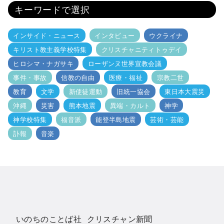
キーワードで選択
インサイド・ニュース
インタビュー
ウクライナ
キリスト教主義学校特集
クリスチャニティトゥデイ
ヒロシマ・ナガサキ
ローザンヌ世界宣教会議
事件・事故
信教の自由
医療・福祉
宗教二世
教育
文学
新使徒運動
旧統一協会
東日本大震災
沖縄
災害
熊本地震
異端・カルト
神学
神学校特集
福音派
能登半島地震
芸術・芸能
訃報
音楽
いのちのことば社 クリスチャン新聞
