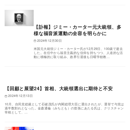
【訃報】ジミー・カーター元大統領、多
様な福音派運動の全容を明らかに
2024年12月30日
米国元大統領ジミー・カーター氏が12月29日、100歳で逝去
した。在任中から福音主義的な信仰を持ちつつ、人道的な活
動に積極的に取り組み、政界引退後も日曜学校教…
【回顧と展望24】首相、大統領選出に期待と不安
2024年12月13日
10月、自民党総裁として石破茂氏が内閣総理大臣に選出されたが、選挙で与党は
過半数割れとなった。金森通倫（みちとも）の曾孫にあたる氏は、クリスチャン
宰相として、…