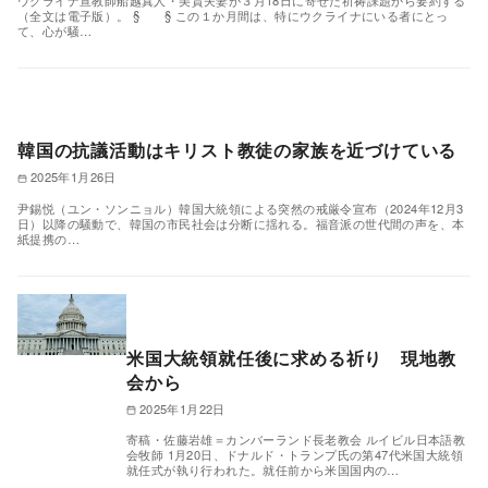
ウクライナ宣教師船越真人・美貴夫妻が３月18日に寄せた祈祷課題から要約する
（全文は電子版）。 § § この１か月間は、特にウクライナにいる者にとっ
て、心が騒…
韓国の抗議活動はキリスト教徒の家族を近づけている
2025年1月26日
尹錫悦（ユン・ソンニョル）韓国大統領による突然の戒厳令宣布（2024年12月3
日）以降の騒動で、韓国の市民社会は分断に揺れる。福音派の世代間の声を、本
紙提携の…
米国大統領就任後に求める祈り 現地教
会から
2025年1月22日
寄稿・佐藤岩雄＝カンバーランド長老教会 ルイビル日本語教
会牧師 1月20日、ドナルド・トランプ氏の第47代米国大統領
就任式が執り行われた。就任前から米国国内の…