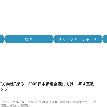
ひと
チャ・チャ・チャーチ
“方向性”探る 2030日本伝道会議に向け JEA宣教
ップ
クショップ 第二弾― これからの AI 時代 激動・変革の時代を見すえて ―」と
A）宣教委員会による宣教…