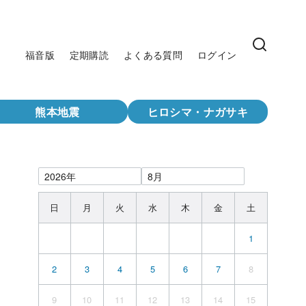
福音版
定期購読
よくある質問
ログイン
熊本地震
ヒロシマ・ナガサキ
日
月
火
水
木
金
土
1
2
3
4
5
6
7
8
9
10
11
12
13
14
15