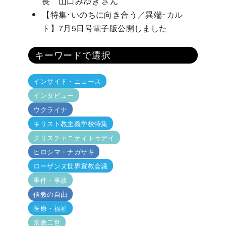
長 山口みゆき さん
【特集･いのちに向き合う／異端･カル
ト】7月5日号電子版公開しました
キーワードで選択
インサイド・ニュース
インタビュー
ウクライナ
キリスト教主義学校特集
クリスチャニティトゥデイ
ヒロシマ・ナガサキ
ローザンヌ世界宣教会議
事件・事故
信教の自由
医療・福祉
宗教二世