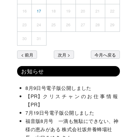
16
17
18
19
20
21
22
23
24
25
26
27
28
29
30
31
< 前月
次月 >
今月へ戻る
お知らせ
8月9日号電子版公開しました
【PR】ク リ ス チ ャ ン の お 仕 事 情 報
【PR】
7月19日号電子版公開しました
福音版8月号 一滴も無駄にできない、神
様の恵みがある 株式会社坂井養蜂場社