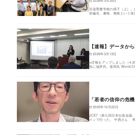
2026年3月25日
京滋聖書学校の様子（上）。
担偏在、兼牧、無牧という状
【速報】データから
2026年3月13日
※詳報をアップしました（4.
告に福井氏、柴田氏 World Chri
「若者の信仰の危機
2025年10月22日
JCE7（第七回日本伝道会議
インで行った。 中西さん K