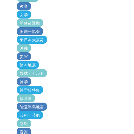
教育
文学
新使徒運動
旧統一協会
東日本大震災
沖縄
災害
熊本地震
異端・カルト
神学
神学校特集
福音派
能登半島地震
芸術・芸能
訃報
音楽