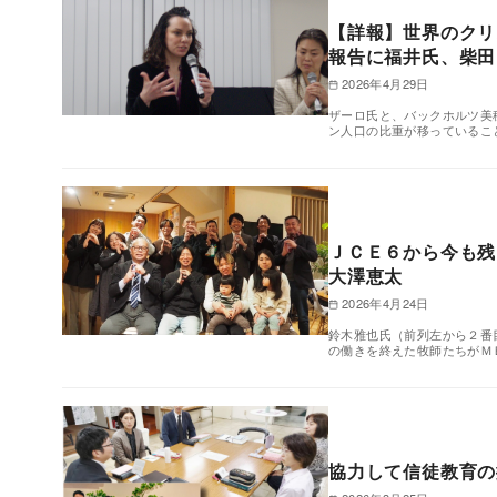
【詳報】世界のクリ
報告に福井氏、柴田
2026年4月29日
ザーロ氏と、バックホルツ美
ン人口の比重が移っているこ
ＪＣＥ６から今も
大澤恵太
2026年4月24日
鈴木雅也氏（前列左から２番目
の働きを終えた牧師たちがＭ
協力して信徒教育の