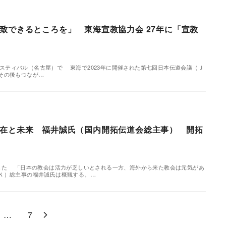
致できるところを」 東海宣教協力会 27年に「宣教
Lフェスティバル（名古屋）で 東海で2023年に開催された第七回日本伝道会議（Ｊ
その後もつなが…
在と未来 福井誠氏（国内開拓伝道会総主事） 開拓
した 「日本の教会は活力が乏しいとされる一方、海外から来た教会は元気があ
Ｋ）総主事の福井誠氏は概観する。…
…
7