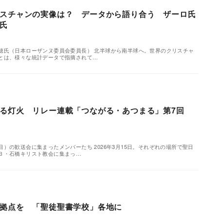
スチャンの実像は？ データから語り合う ザーロ氏
氏
穂氏（日本ローザンヌ委員会委員長） 北半球から南半球へ。世界のクリスチャ
とは、様々な統計データで指摘されて…
残る灯火 リレー連載「つながる・あつまる」第7回
）の歓送会に集まったメンバーたち 2026年3月15日。それぞれの場所で聖日
Ｂ・石橋キリスト教会に集まっ…
拠点を 「聖徒聖書学校」各地に