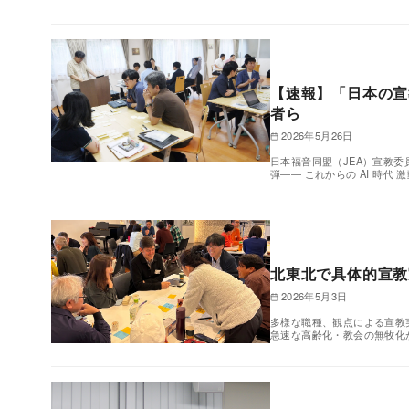
【速報】「日本の宣
者ら
2026年5月26日
日本福音同盟（JEA）宣教委
弾―― これからの AI 時代
北東北で具体的宣教
2026年5月3日
多様な職種、観点による宣教
急速な高齢化・教会の無牧化