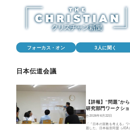
コ
ン
テ
ン
ツ
へ
フォーカス・オン
3人に聞く
移
動
日本伝道会議
【詳報】“問題”から
研究部門ワークショ
2026年6月22日
「『日本の宣教を考える』ワー
題した、日本福音同盟（JE