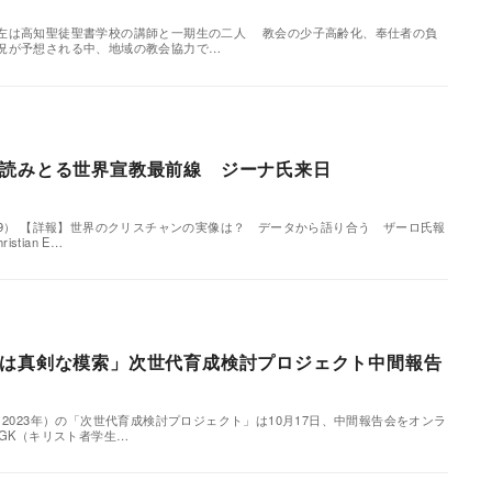
左は高知聖徒聖書学校の講師と一期生の二人 教会の少子高齢化、奉仕者の負
況が予想される中、地域の教会協力で…
読みとる世界宣教最前線 ジーナ氏来日
29） 【詳報】世界のクリスチャンの実像は？ データから語り合う ザーロ氏報
stian E…
は真剣な模索」次世代育成検討プロジェクト中間報告
、2023年）の「次世代育成検討プロジェクト」は10月17日、中間報告会をオンラ
GK（キリスト者学生…