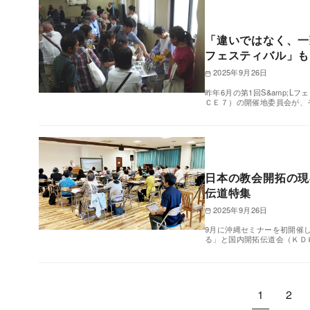
「違いではなく、一
フェスティバル」も
2025年9月26日
昨年6月の第1回S&amp;
ＣＥ７）の開催地委員会が、
日本の教会開拓の現
伝道特集
2025年9月26日
9月に沖縄セミナーを初開催
る」と国内開拓伝道会（ＫＤ
1
2