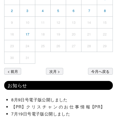
2
3
4
5
6
7
8
9
10
11
12
13
14
15
16
17
18
19
20
21
22
23
24
25
26
27
28
29
30
31
< 前月
次月 >
今月へ戻る
お知らせ
8月9日号電子版公開しました
【PR】ク リ ス チ ャ ン の お 仕 事 情 報【PR】
7月19日号電子版公開しました