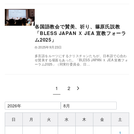
各国語教会で賛美、祈り、篠原氏説教
「BLESS JAPAN Ｘ JEA 宣教フォーラ
ム2025」
2025年9月23日
多言語をルーツにするクリスチャンたちが、日本語で心合わ
せ賛美する場面もあった。「BLESS JAPAN Ｘ JEA 宣教フォ
ーラム2025」（同実行委員会、日…
1
2
日
月
火
水
木
金
土
1