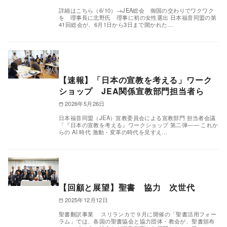
詳細はこちら（6/10）→JEA総会 御国の交わりでワクワク
を 理事長に北野氏 理事に初の女性選出 日本福音同盟の第
41回総会が、6月1日から3日まで開かれた…
【速報】「日本の宣教を考える」ワーク
ショップ JEA関係宣教部門担当者ら
2026年5月26日
日本福音同盟（JEA）宣教委員会による宣教部門 担当者会議
「『日本の宣教を考える』ワークショップ 第二弾―― これか
らの AI 時代 激動・変革の時代を見すえ…
【回顧と展望】聖書 協力 次世代
2025年12月12日
聖書翻訳事業 スリランカで９月に開催の「聖書活用フォー
ラム」では、各国の聖書協会と協力団体・教会が、聖書頒布