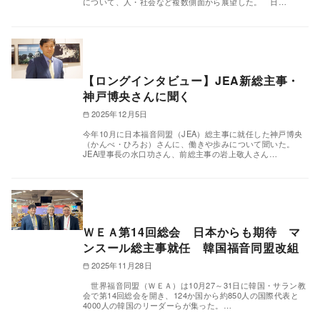
について、人・社会など複数側面から展望した。 日…
【ロングインタビュー】JEA新総主事・
神戸博央さんに聞く
2025年12月5日
今年10月に日本福音同盟（JEA）総主事に就任した神戸博央
（かんべ・ひろお）さんに、働きや歩みについて聞いた。
JEA理事長の水口功さん、前総主事の岩上敬人さん…
ＷＥＡ第14回総会 日本からも期待 マ
ンスール総主事就任 韓国福音同盟改組
2025年11月28日
世界福音同盟（ＷＥＡ）は10月27～31日に韓国・サラン教
会で第14回総会を開き、124か国から約850人の国際代表と
4000人の韓国のリーダーらが集った。…