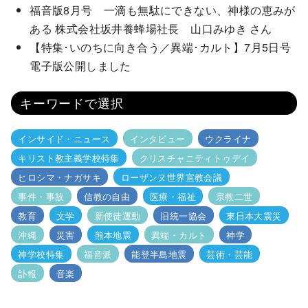
福音版8月号 一滴も無駄にできない、神様の恵みが
ある 株式会社坂井養蜂場社長 山口みゆき さん
【特集･いのちに向き合う／異端･カルト】7月5日号
電子版公開しました
キーワードで選択
インサイド・ニュース
インタビュー
ウクライナ
キリスト教主義学校特集
クリスチャニティトゥデイ
ヒロシマ・ナガサキ
ローザンヌ世界宣教会議
事件・事故
信教の自由
医療・福祉
宗教二世
教育
文学
新使徒運動
旧統一協会
東日本大震災
沖縄
災害
熊本地震
異端・カルト
神学
神学校特集
福音派
能登半島地震
芸術・芸能
訃報
音楽