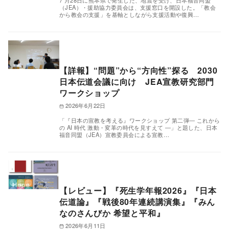
7 月28日に熊本県で発生した、地震を受け、日本福音同盟
（JEA）・援助協力委員会は、支援窓口を開設した。「教会
から教会の支援」を基軸としながら支援活動や復興…
【詳報】“問題”から“方向性”探る 2030
日本伝道会議に向け JEA宣教研究部門
ワークショップ
2026年6月22日
「『日本の宣教を考える』ワークショップ 第二弾― これから
の AI 時代 激動・変革の時代を見すえて ―」と題した、日本
福音同盟（JEA）宣教委員会による宣教…
【レビュー】『死生学年報2026』『日本
伝道論』『戦後80年連続講演集』『みん
なのさんびか 希望と平和』
2026年6月11日