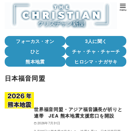
コ
ン
テ
ン
ツ
フォーカス・オン
3人に聞く
へ
移
ひと
チャ・チャ・チャーチ
動
熊本地震
ヒロシマ・ナガサキ
日本福音同盟
世界福音同盟・アジア福音議長が祈りと
連帯 JEA 熊本地震支援窓口を開設
2026年7月31日