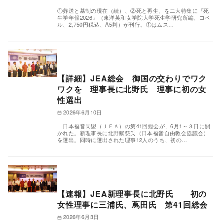
①葬送と墓制の現在（続）、②死と再生、を二大特集に『死
生学年報2026』（東洋英和女学院大学死生学研究所編、ヨベ
ル、2,750円税込、A5判）が刊行。①はムス…
【詳細】JEA総会 御国の交わりでワク
ワクを 理事長に北野氏 理事に初の女
性選出
2026年6月10日
日本福音同盟（ＪＥＡ）の第41回総会が、6月1～３日に開
かれた。新理事長に北野献慈氏（日本福音自由教会協議会）
を選出。同時に選出された理事12人のうち、初の…
【速報】JEA新理事長に北野氏 初の
女性理事に三浦氏、蔦田氏 第41回総会
2026年6月3日