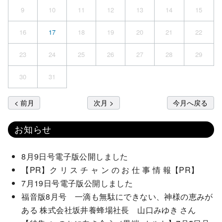
9
10
11
12
13
14
15
16
17
18
19
20
21
22
23
24
25
26
27
28
29
30
31
< 前月
次月 >
今月へ戻る
お知らせ
8月9日号電子版公開しました
【PR】ク リ ス チ ャ ン の お 仕 事 情 報【PR】
7月19日号電子版公開しました
福音版8月号 一滴も無駄にできない、神様の恵みが
ある 株式会社坂井養蜂場社長 山口みゆき さん