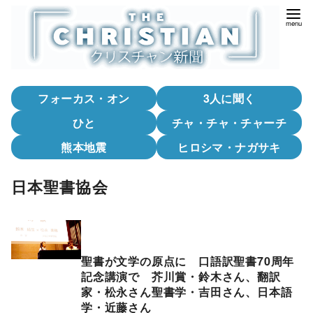
コ
ン
テ
ン
ツ
フォーカス・オン
3人に聞く
へ
移
ひと
チャ・チャ・チャーチ
動
熊本地震
ヒロシマ・ナガサキ
日本聖書協会
聖書が文学の原点に 口語訳聖書70周年
記念講演で 芥川賞・鈴木さん、翻訳
家・松永さん聖書学・吉田さん、日本語
学・近藤さん