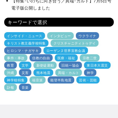
【特集･いのちに向き合う／異端･カルト】7月5日号
電子版公開しました
キーワードで選択
インサイド・ニュース
インタビュー
ウクライナ
キリスト教主義学校特集
クリスチャニティトゥデイ
ヒロシマ・ナガサキ
ローザンヌ世界宣教会議
事件・事故
信教の自由
医療・福祉
宗教二世
教育
文学
新使徒運動
旧統一協会
東日本大震災
沖縄
災害
熊本地震
異端・カルト
神学
神学校特集
福音派
能登半島地震
芸術・芸能
訃報
音楽