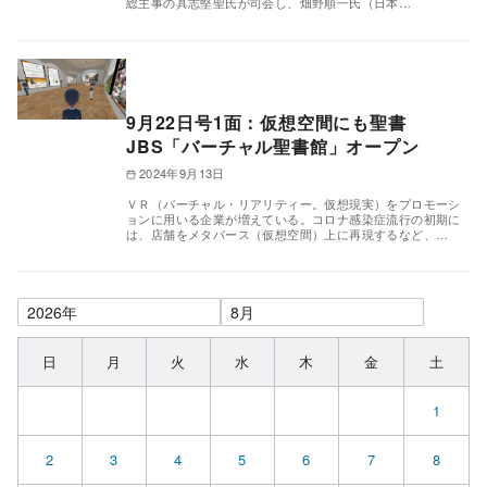
総主事の具志堅聖氏が司会し、畑野順一氏（日本…
9月22日号1面：仮想空間にも聖書
JBS「バーチャル聖書館」オープン
2024年9月13日
ＶＲ（バーチャル・リアリティー。仮想現実）をプロモーシ
ョンに用いる企業が増えている。コロナ感染症流行の初期に
は、店舗をメタバース（仮想空間）上に再現するなど、…
日
月
火
水
木
金
土
1
2
3
4
5
6
7
8