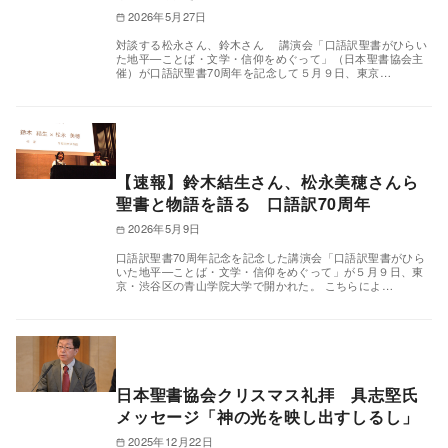
2026年5月27日
対談する松永さん、鈴木さん 講演会「口語訳聖書がひらい
た地平—ことば・文学・信仰をめぐって」（日本聖書協会主
催）が口語訳聖書70周年を記念して５月９日、東京…
【速報】鈴木結生さん、松永美穂さんら
聖書と物語を語る 口語訳70周年
2026年5月9日
口語訳聖書70周年記念を記念した講演会「口語訳聖書がひら
いた地平—ことば・文学・信仰をめぐって」が５月９日、東
京・渋谷区の青山学院大学で開かれた。 こちらによ…
日本聖書協会クリスマス礼拝 具志堅氏
メッセージ「神の光を映し出すしるし」
2025年12月22日