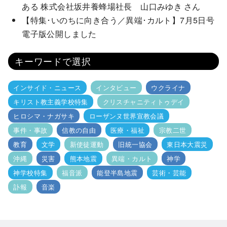
ある 株式会社坂井養蜂場社長 山口みゆき さん
【特集･いのちに向き合う／異端･カルト】7月5日号
電子版公開しました
キーワードで選択
インサイド・ニュース
インタビュー
ウクライナ
キリスト教主義学校特集
クリスチャニティトゥデイ
ヒロシマ・ナガサキ
ローザンヌ世界宣教会議
事件・事故
信教の自由
医療・福祉
宗教二世
教育
文学
新使徒運動
旧統一協会
東日本大震災
沖縄
災害
熊本地震
異端・カルト
神学
神学校特集
福音派
能登半島地震
芸術・芸能
訃報
音楽