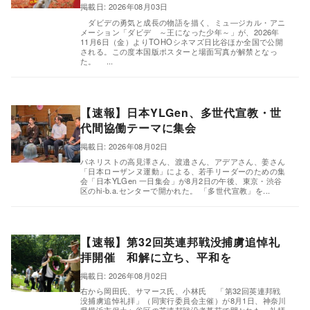
掲載日: 2026年08月03日
ダビデの勇気と成長の物語を描く、ミュ―ジカル・アニ
メーション「ダビデ ～王になった少年～」が、2026年
11月6日（金）よりTOHOシネマズ日比谷ほか全国で公開
される。この度本国版ポスターと場面写真が解禁となっ
た。 ...
【速報】日本YLGen、多世代宣教・世
代間協働テーマに集会
掲載日: 2026年08月02日
,
パネリストの高見澤さん、渡邉さん、アデアさん、姜さん
「日本ローザンヌ運動」による、若手リーダーのための集
会「日本YLGen 一日集会」が8月2日の午後、東京・渋谷
区のhi-b.a.センターで開かれた。 「多世代宣教」を...
【速報】第32回英連邦戦没捕虜追悼礼
拝開催 和解に立ち、平和を
掲載日: 2026年08月02日
,
右から岡田氏、サマース氏、小林氏 「第32回英連邦戦
没捕虜追悼礼拝」（同実行委員会主催）が8月1日、神奈川