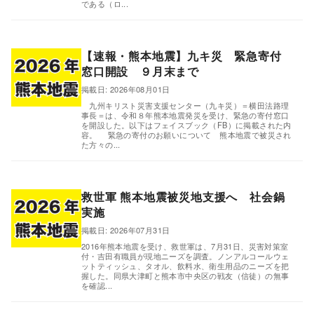
である（ロ...
【速報・熊本地震】九キ災 緊急寄付
窓口開設 ９月末まで
掲載日: 2026年08月01日
,
九州キリスト災害支援センター（九キ災）＝横田法路理
事長＝は、令和８年熊本地震発災を受け、緊急の寄付窓口
を開設した。以下はフェイスブック（FB）に掲載された内
容。 緊急の寄付のお願いについて 熊本地震で被災され
た方々の...
救世軍 熊本地震被災地支援へ 社会鍋
実施
掲載日: 2026年07月31日
,
2016年熊本地震を受け、救世軍は、7月31日、災害対策室
付・吉田有職員が現地ニーズを調査。ノンアルコールウェ
ットティッシュ、タオル、飲料水、衛生用品のニーズを把
握した。同県大津町と熊本市中央区の戦友（信徒）の無事
を確認...