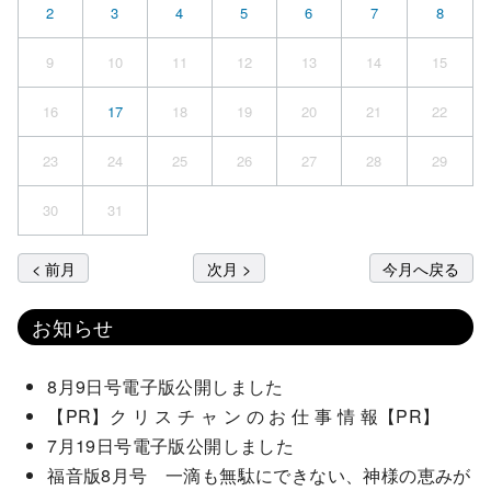
2
3
4
5
6
7
8
9
10
11
12
13
14
15
16
17
18
19
20
21
22
23
24
25
26
27
28
29
30
31
< 前月
次月 >
今月へ戻る
お知らせ
8月9日号電子版公開しました
【PR】ク リ ス チ ャ ン の お 仕 事 情 報【PR】
7月19日号電子版公開しました
福音版8月号 一滴も無駄にできない、神様の恵みが