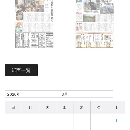
紙面一覧
日
月
火
水
木
金
土
1