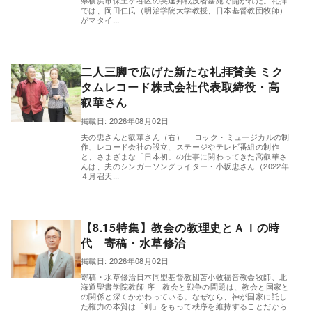
県横浜市保土ヶ谷区の英連邦戦没者墓苑で開かれた。礼拝
では、岡田仁氏（明治学院大学教授、日本基督教団牧師）
がマタイ...
二人三脚で広げた新たな礼拝賛美 ミク
タムレコード株式会社代表取締役・高
叡華さん
,
掲載日: 2026年08月02日
夫の忠さんと叡華さん（右） ロック・ミュージカルの制
作、レコード会社の設立、ステージやテレビ番組の制作
と、さまざまな「日本初」の仕事に関わってきた高叡華さ
んは、夫のシンガーソングライター・小坂忠さん（2022年
４月召天...
【8.15特集】教会の教理史とＡＩの時
代 寄稿・水草修治
掲載日: 2026年08月02日
,
寄稿・水草修治日本同盟基督教団苫小牧福音教会牧師、北
海道聖書学院教師 序 教会と戦争の問題は、教会と国家と
の関係と深くかかわっている。なぜなら、神が国家に託し
た権力の本質は「剣」をもって秩序を維持することだから