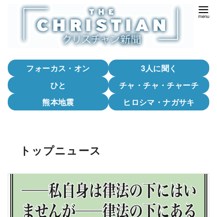
コ
ン
テ
ン
ツ
フォーカス・オン
3人に聞く
へ
移
ひと
チャ・チャ・チャーチ
動
熊本地震
ヒロシマ・ナガサキ
トップニュース