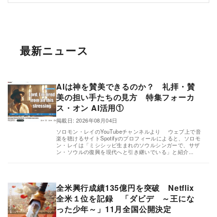
最新ニュース
AIは神を賛美できるのか？ 礼拝・賛
美の担い手たちの見方 特集フォーカ
ス・オン AI活用①
,
掲載日: 2026年08月04日
ソロモン・レイのYouTubeチャンネルより ウェブ上で音
楽を聴けるサイトSpotifyのプロフィールによると、ソロモ
ン・レイは「ミシシッピ生まれのソウルシンガーで、サザ
ン・ソウルの復興を現代へと引き継いでいる」と紹介...
全米興行成績135億円を突破 Netflix
全米１位を記録 「ダビデ ～王にな
った少年～」11月全国公開決定
,