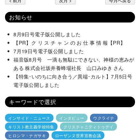
< 前月
次月 >
今月へ戻る
お知らせ
8月9日号電子版公開しました
【PR】ク リ ス チ ャ ン の お 仕 事 情 報【PR】
7月19日号電子版公開しました
福音版8月号 一滴も無駄にできない、神様の恵みが
ある 株式会社坂井養蜂場社長 山口みゆき さん
【特集･いのちに向き合う／異端･カルト】7月5日号
電子版公開しました
キーワードで選択
インサイド・ニュース
インタビュー
ウクライナ
キリスト教主義学校特集
クリスチャニティトゥデイ
ヒロシマ・ナガサキ
ローザンヌ世界宣教会議