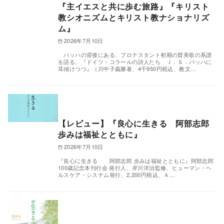
『主イエスと共に歩む旅路』『キリスト
教シオニズムとキリスト教ナショナリズ
ム』
2026年7月10日
バッハの背後にある、プロテスタント初期の賛美歌の系譜
を語る。『ドイツ・コラールの詩人たち Ｊ．Ｓ．バッハに
耳傾けつつ』（川中子義勝著、4千950円税込、教文…
【レビュー】『良心に生きる 阿部志郎
歩みは福祉とともに』
2026年7月10日
『良心に生きる 阿部志郎 歩みは福祉とともに』阿部志郎
100歳記念本刊行会 発行人、岸川洋治監修、ヒューマン・ヘ
ルスケア・システム発行、2,200円税込、Ａ…