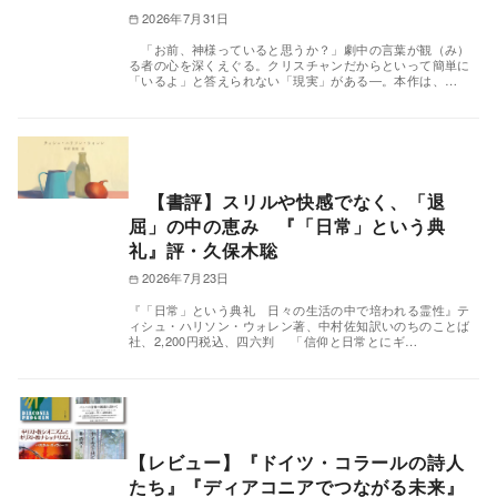
2026年7月31日
「お前、神様っていると思うか？」劇中の言葉が観（み）
る者の心を深くえぐる。クリスチャンだからといって簡単に
「いるよ」と答えられない「現実」がある―。本作は、…
【書評】スリルや快感でなく、「退
屈」の中の恵み 『「日常」という典
礼』評・久保木聡
2026年7月23日
『「日常」という典礼 日々の生活の中で培われる霊性』テ
ィシュ・ハリソン・ウォレン著、中村佐知訳いのちのことば
社、2,200円税込、四六判 「信仰と日常とにギ…
【レビュー】『ドイツ・コラールの詩人
たち』『ディアコニアでつながる未来』