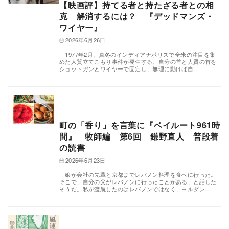
【映画評】持てる者と持たざる者との相
克 解消するには？ 『デッドマンズ・
ワイヤー』
2026年6月26日
1977年2月、真冬のインディアナポリスで全米の注目を集
めた人質立てこもり事件が発生する。自分の首と人質の首を
ショットガンとワイヤーで固定し、無理に動けば自…
町の「香り」を言葉に『ベイルート961時
間』 牧師編 第6回 鎌野直人 普段着
の読書
2026年6月23日
娘が会社の先輩と京都までレバノン料理を食べに行った。
そこで、自分の父がレバノンに行ったことがある、と話した
そうだ。私が渡航したのはレバノンではなく、ヨルダン…