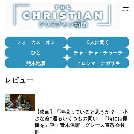
コ
ン
テ
ン
ツ
フォーカス・オン
3人に聞く
へ
移
ひと
チャ・チャ・チャーチ
動
熊本地震
ヒロシマ・ナガサキ
レビュー
【映画】「神様っていると思うか？」“小
さな命”巡るいくつもの問い 『時には懺
悔を』評・青木保憲 グレース宣教会牧
師