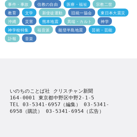
事件・事故
信教の自由
医療・福祉
宗教二世
教育
文学
新使徒運動
旧統一協会
東日本大震災
沖縄
災害
熊本地震
異端・カルト
神学
神学校特集
福音派
能登半島地震
芸術・芸能
訃報
音楽
いのちのことば社 クリスチャン新聞

164-0001 東京都中野区中野2-1-5

TEL 03-5341-6957（編集） 03-5341-
6958（購読） 03-5341-6954（広告）