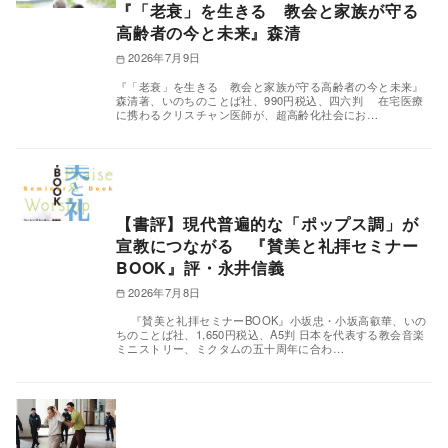
『「老衰」を生きる 教会と家族が守る
高齢者の今と未来』森清
2026年7月9日
『「老衰」を生きる 教会と家族が守る高齢者の今と未来』
森清著、いのちのことば社、990円税込、四六判 在宅医療
に携わるクリスチャン医師が、超高齢化社会にお…
【書評】現代普遍的な「ポップス調」が
宣教につながる 『賛美と礼拝セミナー
BOOK』評・永井信義
2026年7月8日
『賛美と礼拝セミナーBOOK』小坂忠・小坂高叡華、いの
ちのことば社、1,650円税込、A5判 日本を代表する教会音楽
ミニストリー、ミクタムの五十周年に合わ…