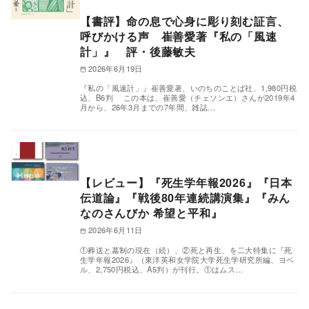
【書評】命の息で心身に彫り刻む証言、
呼びかける声 崔善愛著『私の「風速
計」』 評・後藤敏夫
2026年6月19日
『私の「風速計」』崔善愛著、いのちのことば社、1,980円税
込、B6判 この本は、崔善愛（チェソンエ）さんが2019年4
月から、26年3月までの7年間、雑誌…
【レビュー】『死生学年報2026』『日本
伝道論』『戦後80年連続講演集』『みん
なのさんびか 希望と平和』
2026年6月11日
①葬送と墓制の現在（続）、②死と再生、を二大特集に『死
生学年報2026』（東洋英和女学院大学死生学研究所編、ヨベ
ル、2,750円税込、A5判）が刊行。①はムス…