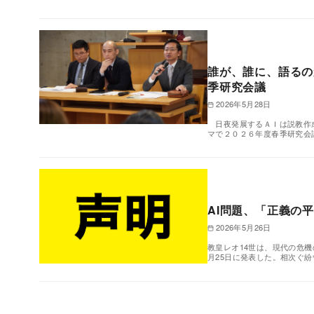
誰が、誰に、語るの
季研究会議
2026年5月28日
日夜発展するＡＩは説教作成
マで２０２６年度春季研究会
AI問題、「正義の
2026年5月26日
教皇レオ14世は、現代の危
月25日に発表した。相次ぐ