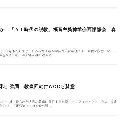
か 「ＡＩ時代の説教」福音主義神学会西部部会 春
に何をもたらすか。日本福音主義神学会西部部会は「ＡＩ時代の説教」のテー
議を５月18日、神戸市の神戸改革派…
平和」強調 教皇回勅にWCCも賛意
機の中、神に造られた人間の尊厳に注目する回勅「マニフィカ・フマニタス」を5
紛争の中、「正戦論はもはや時代遅…