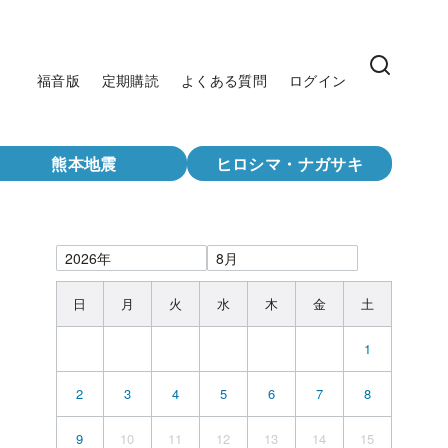
福音版
定期購読
よくある質問
ログイン
熊本地震
ヒロシマ・ナガサキ
日
月
火
水
木
金
土
1
2
3
4
5
6
7
8
9
10
11
12
13
14
15