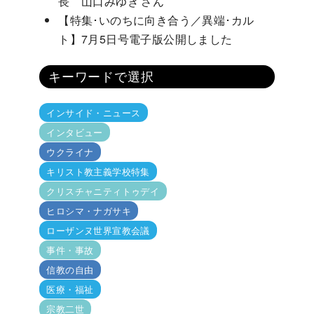
長 山口みゆき さん
【特集･いのちに向き合う／異端･カル
ト】7月5日号電子版公開しました
キーワードで選択
インサイド・ニュース
インタビュー
ウクライナ
キリスト教主義学校特集
クリスチャニティトゥデイ
ヒロシマ・ナガサキ
ローザンヌ世界宣教会議
事件・事故
信教の自由
医療・福祉
宗教二世