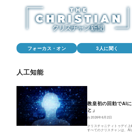
コ
ン
テ
ン
ツ
へ
フォーカス・オン
3人に聞く
移
動
人工知能
教皇初の回勅でAI
と」
2026年6月2日
クリスチャニティトゥデイ上級編
すべてのクリスチャンは、AI