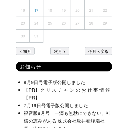
16
17
18
19
20
21
22
23
24
25
26
27
28
29
30
31
< 前月
次月 >
今月へ戻る
お知らせ
8月9日号電子版公開しました
【PR】ク リ ス チ ャ ン の お 仕 事 情 報
【PR】
7月19日号電子版公開しました
福音版8月号 一滴も無駄にできない、神
様の恵みがある 株式会社坂井養蜂場社