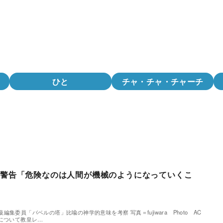
ひと
チャ・チャ・チャーチ
に警告「危険なのは人間が機械のようになっていくこ
集委員「バベルの塔」比喩の神学的意味を考察 写真＝fujiwara Photo AC
について教皇レ…