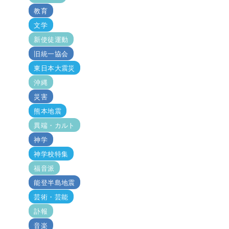
教育
文学
新使徒運動
旧統一協会
東日本大震災
沖縄
災害
熊本地震
異端・カルト
神学
神学校特集
福音派
能登半島地震
芸術・芸能
訃報
音楽