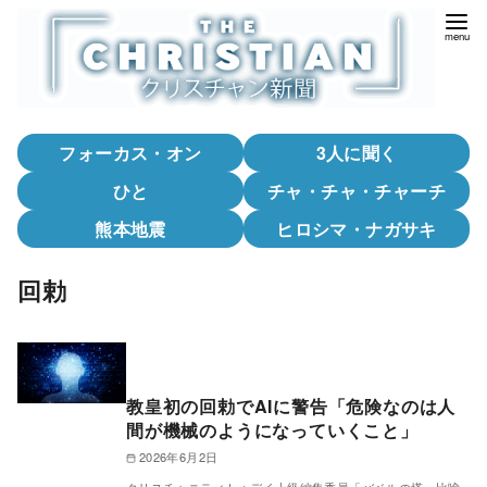
コ
ン
テ
ン
ツ
フォーカス・オン
3人に聞く
へ
移
ひと
チャ・チャ・チャーチ
動
熊本地震
ヒロシマ・ナガサキ
回勅
教皇初の回勅でAIに警告「危険なのは人
間が機械のようになっていくこと」
2026年6月2日