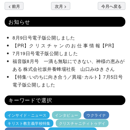
< 前月
次月 >
今月へ戻る
お知らせ
8月9日号電子版公開しました
【PR】ク リ ス チ ャ ン の お 仕 事 情 報【PR】
7月19日号電子版公開しました
福音版8月号 一滴も無駄にできない、神様の恵みが
ある 株式会社坂井養蜂場社長 山口みゆき さん
【特集･いのちに向き合う／異端･カルト】7月5日号
電子版公開しました
キーワードで選択
インサイド・ニュース
インタビュー
ウクライナ
キリスト教主義学校特集
クリスチャニティトゥデイ