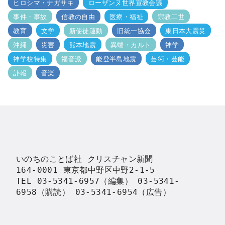
ヒロシマ・ナガサキ
ローザンヌ世界宣教会議
事件・事故
信教の自由
医療・福祉
宗教二世
教育
文学
新使徒運動
旧統一協会
東日本大震災
沖縄
災害
熊本地震
異端・カルト
神学
神学校特集
福音派
能登半島地震
芸術・芸能
訃報
音楽
いのちのことば社 クリスチャン新聞

164-0001 東京都中野区中野2-1-5

TEL 03-5341-6957（編集） 03-5341-
6958（購読） 03-5341-6954（広告）