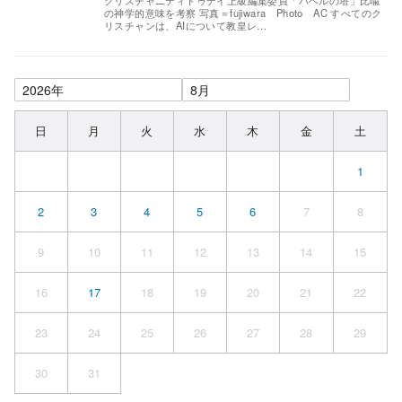
クリスチャニティトゥデイ上級編集委員「バベルの塔」比喩
の神学的意味を考察 写真＝fujiwara Photo AC すべてのク
リスチャンは、AIについて教皇レ…
日
月
火
水
木
金
土
1
2
3
4
5
6
7
8
9
10
11
12
13
14
15
16
17
18
19
20
21
22
23
24
25
26
27
28
29
30
31