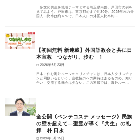
多文化共生を地域テーマとする埼玉県南部、戸田市の例を
見てみよう。戸田市は、東京都心まで約30分。2025年末の外
国人口比率は約６％で、日本人口の外国人比率約…
【初回無料 新連載】外国語教会と共に日
本宣教 つながり、歩む 1
2026年6月23日
日本に住む海外ルーツのクリスチャンは、日本人クリスチャ
ンと同数いるという。宣教協力への期待はあるものの、知り
合い、交流する機会は少ない。この連載では、海外ルー…
全公開《ペンテコステ メッセージ》民族
の壁を超えて―聖霊が導く『共生』の礼
拝 朴 日永
2026年5月15日