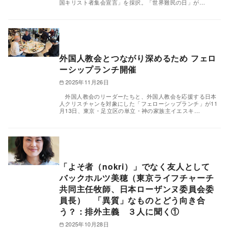
国キリスト者集会宣言」を採択。「世界難民の日」が…
外国人教会とつながり深めるため フェロ
ーシップランチ開催
2025年11月26日
外国人教会のリーダーたちと、外国人教会を応援する日本
人クリスチャンを対象にした「フェローシップランチ」が11
月13日、東京・足立区の単立・神の家族主イエスキ…
「よそ者（nokri）」でなく友人として
バックホルツ美穂（東京ライフチャーチ
共同主任牧師、日本ローザンヌ委員会委
員長） 「異質」なものとどう向き合
う？：排外主義 ３人に聞く①
2025年10月28日