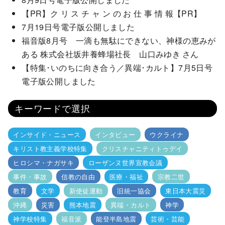
【PR】ク リ ス チ ャ ン の お 仕 事 情 報【PR】
7月19日号電子版公開しました
福音版8月号 一滴も無駄にできない、神様の恵みが
ある 株式会社坂井養蜂場社長 山口みゆき さん
【特集･いのちに向き合う／異端･カルト】7月5日号
電子版公開しました
キーワードで選択
インサイド・ニュース
インタビュー
ウクライナ
キリスト教主義学校特集
クリスチャニティトゥデイ
ヒロシマ・ナガサキ
ローザンヌ世界宣教会議
事件・事故
信教の自由
医療・福祉
宗教二世
教育
文学
新使徒運動
旧統一協会
東日本大震災
沖縄
災害
熊本地震
異端・カルト
神学
神学校特集
福音派
能登半島地震
芸術・芸能