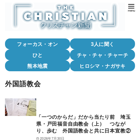
コ
ン
テ
ン
ツ
フォーカス・オン
3人に聞く
へ
移
ひと
チャ・チャ・チャーチ
動
熊本地震
ヒロシマ・ナガサキ
外国語教会
「一つのからだ」だから当たり前 埼玉
県・戸田福音自由教会（上） つなが
り、歩む 外国語教会と共に日本宣教②
2026年7月30日