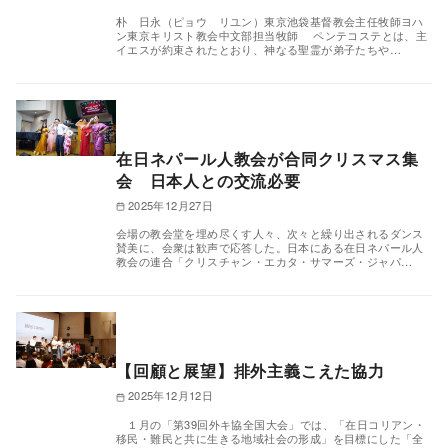
朴 日永（ピョウ リユン）東京池袋基督教会主任牧師ヨハ
ン東京キリスト教会中文部担当牧師 ペンテコステとは、主
イエスが約束されたとおり、神なる聖霊が弟子たちや…
在日ネパール人教会が合同クリスマス集
会 日本人との交流必要
2025年12月27日
会場の教会堂を埋め尽くす人々、次々と繰り出されるダンス
賛美に、会衆は歓声で応答した。日本にある在日ネパール人
教会の連合「クリスチャン・エカタ・サマーズ・ジャパ…
【回顧と展望】排外主義こえた協力
2025年12月12日
１月の「第39回外キ協全国大会」では、「在日コリアン・
移民・難民と共に生きる地域社会の形成」を目標にした「全