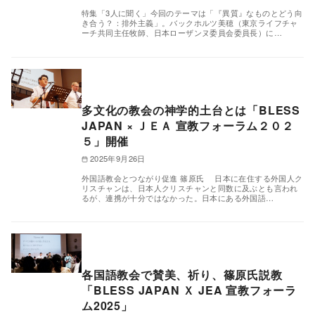
特集「3人に聞く」今回のテーマは「『異質』なものとどう向
き合う？：排外主義」。バックホルツ美穂（東京ライフチャ
ーチ共同主任牧師、日本ローザンヌ委員会委員長）に…
多文化の教会の神学的土台とは「BLESS
JAPAN × ＪＥＡ 宣教フォーラム２０２
５」開催
2025年9月26日
外国語教会とつながり促進 篠原氏 日本に在住する外国人ク
リスチャンは、日本人クリスチャンと同数に及ぶとも言われ
るが、連携が十分ではなかった。日本にある外国語…
各国語教会で賛美、祈り、篠原氏説教
「BLESS JAPAN Ｘ JEA 宣教フォーラ
ム2025」