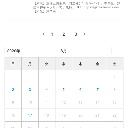
【東京】渡部正廣個展（同主催）10月6～12日。中央区、銀
座幸伸ギャラリーで。無料。URL. https://ginza-kosin.com
【大阪】第２回「…
1
2
3
日
月
火
水
木
金
土
1
2
3
4
5
6
7
8
9
10
11
12
13
14
15
16
17
18
19
20
21
22
23
24
25
26
27
28
29