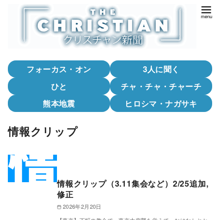
コ
ン
テ
ン
ツ
フォーカス・オン
3人に聞く
へ
移
ひと
チャ・チャ・チャーチ
動
熊本地震
ヒロシマ・ナガサキ
情報クリップ
情報クリップ（3.11集会など）2/25追加,
修正
2026年2月20日