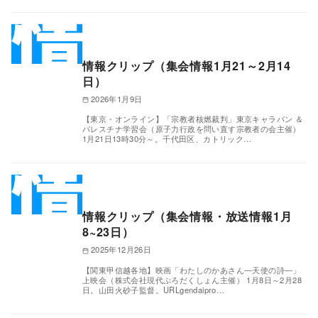
情報クリップ（集会情報1月21～2月14
日）
2026年1月9日
【東京・オンライン】「宗教者核燃裁判」東京キャラバン ＆
パレスチナ学習会（原子力行政を問い直す宗教者の会主催）
1月21日13時30分～。千代田区、カトリック…
情報クリップ（集会情報・放送情報1月
8~23日）
2025年12月26日
【関東甲信越各地】映画「わたしのかあさん―天使の詩―」
上映会（株式会社現代ぷろだくしょん主催） 1月8日～2月28
日。山田火砂子監督。URLgendaipro…