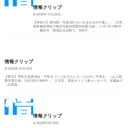
情報クリップ
2025年10月23日
【神奈川】第53回「性差別のない社会をめざす集い」 （日本
基督教団神奈川教区性差別問題特別委主催） 11月1日13時半
～。横浜市、開港記念会館で。500円。 …
情報クリップ
2025年10月10日
【東京】市民文化講演会「平和をつくり出す人たち―心の中に平和を」（山上国
際学寮主催）10月20日18時半～。文京区、富坂キリスト教センターで。近藤紘子
（広島原…
情報クリップ
2025年9月26日