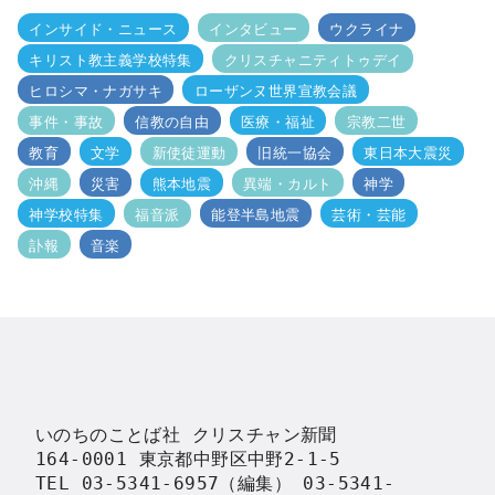
インサイド・ニュース
インタビュー
ウクライナ
キリスト教主義学校特集
クリスチャニティトゥデイ
ヒロシマ・ナガサキ
ローザンヌ世界宣教会議
事件・事故
信教の自由
医療・福祉
宗教二世
教育
文学
新使徒運動
旧統一協会
東日本大震災
沖縄
災害
熊本地震
異端・カルト
神学
神学校特集
福音派
能登半島地震
芸術・芸能
訃報
音楽
いのちのことば社 クリスチャン新聞

164-0001 東京都中野区中野2-1-5

TEL 03-5341-6957（編集） 03-5341-