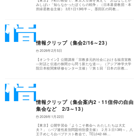
【東京】下町の教会で、東京大空襲を覚えて おはなしとか
みしばい「知らなかったぼくらの戦争」（日本基督教団・本
所緑星教会主催） 3月1日13時半～。墨田区の同教…
情報クリップ（集会2/16～23）
2026年2月5日
【オンライン】公開講座「宗教多元的社会における福音宣教
―対話と伝道の狭間から問う新たな道―」（アジア神学大学
院日本校関東研修センター主催）▽第１回「日本の宗教…
情報クリップ（集会案内2・11信仰の自由
集会など 2/3～13）
2026年1月22日
【東京】公開学習会「ようこそ教会へ わたしたちは大丈
夫？」（バプ連性差別問題特別委主催） ２月３日13時～。八
王子めじろ台バプテスト教会で。TEL042-66…