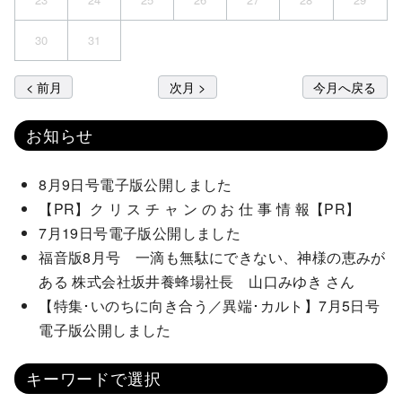
30
31
< 前月
次月 >
今月へ戻る
お知らせ
8月9日号電子版公開しました
【PR】ク リ ス チ ャ ン の お 仕 事 情 報【PR】
7月19日号電子版公開しました
福音版8月号 一滴も無駄にできない、神様の恵みが
ある 株式会社坂井養蜂場社長 山口みゆき さん
【特集･いのちに向き合う／異端･カルト】7月5日号
電子版公開しました
キーワードで選択