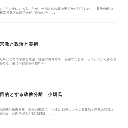
なことの中にもあることが、一地方の牧師の視点から語られた。「政教分離の
、東京渋谷区の新宗会館で開かれた。…
宗教と政治と美術
世紀半ばまでの宗教と政治・社会の在り方を、美術でたどる「ライシテからみるフ
の光」展（宇都宮美術館2025…
目的とする政教分離 小畑氏
の誘惑と政教分離 地方の視点で 小畑氏 戦争につらなる政治と宗教の関係は
の会」公開学習会が10月25日、…