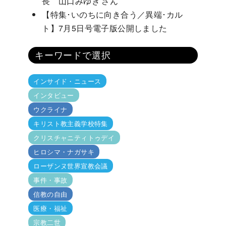
長 山口みゆき さん
【特集･いのちに向き合う／異端･カル
ト】7月5日号電子版公開しました
キーワードで選択
インサイド・ニュース
インタビュー
ウクライナ
キリスト教主義学校特集
クリスチャニティトゥデイ
ヒロシマ・ナガサキ
ローザンヌ世界宣教会議
事件・事故
信教の自由
医療・福祉
宗教二世