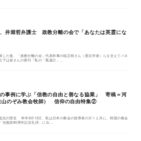
、井堀哲弁護士 政教分離の会で「あなたは英霊にな
演した後、「政教分離の会」代表幹事の稲正樹さん（憲法学者）らを交えてパネ
右下は崔さんの新刊『私の「風速計」…
の事例に学ぶ「信教の自由と善なる協業」 寄稿＝河
狭山のぞみ教会牧師） 信仰の自由特集②
抵抗の歴史 昨年8月13日、私は日本の教会の指導者の方々と共に、韓国の教会
「光復節80周年記念礼拝」に出…