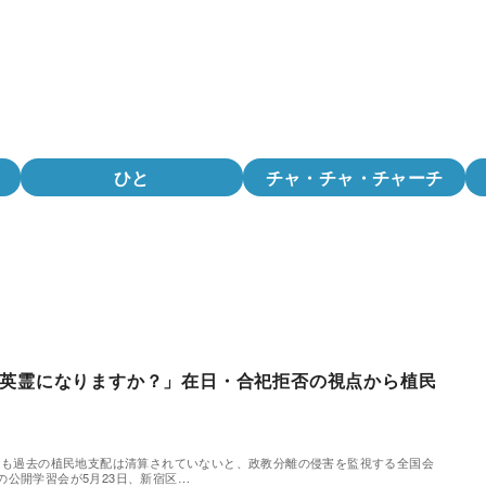
ひと
チャ・チャ・チャーチ
英霊になりますか？」在日・合祀拒否の視点から植民
ても過去の植民地支配は清算されていないと、政教分離の侵害を監視する全国会
の公開学習会が5月23日、新宿区…