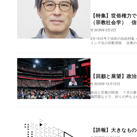
【特集】世俗権力で
（宗教社会学） 信
2026年2月2日
2月15日号で信仰の自由特
イシテ法の宗教排除 信教の
【回顧と展望】政治
2025年12月12日
政治と宗教の関係 ７月の参
義問題などで、祈りの声も上
【詳報】大きなもの