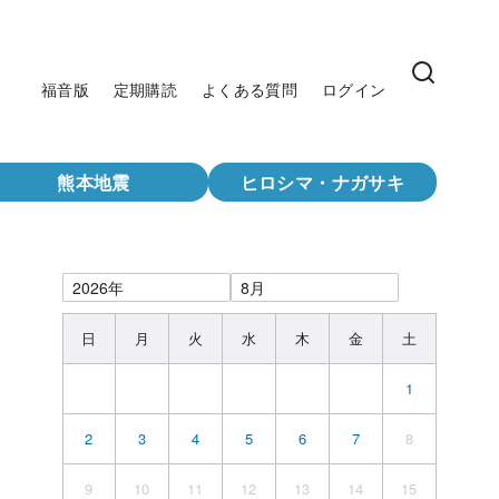
福音版
定期購読
よくある質問
ログイン
熊本地震
ヒロシマ・ナガサキ
日
月
火
水
木
金
土
1
2
3
4
5
6
7
8
9
10
11
12
13
14
15