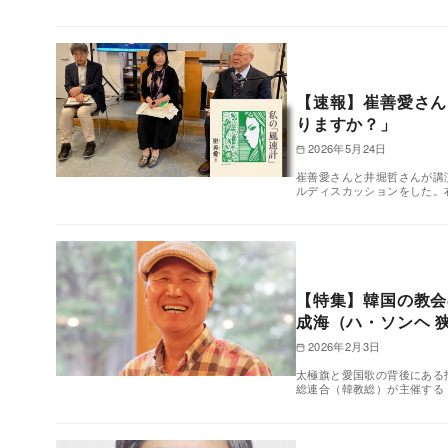
【速報】崔善愛さん
りますか？」
2026年5月24日
崔善愛さんと井堀哲さんが講
ルディスカッションをした。
【特集】韓国の教会
成海（ハ・ソンヘ 
2026年2月3日
太極旗と愛国歌の背後にある
総連合（韓教総）が主催する