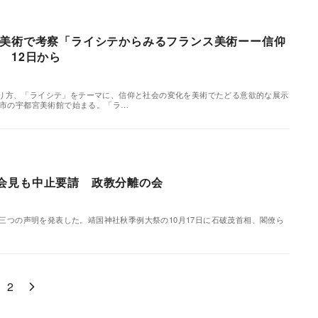
美術で考察「ライシテからみるフランス美術ーー信仰
 12日から
り方、「ライシテ」をテーマに、信仰と社会の変化を美術でたどる意欲的な展示
宮市の宇都宮美術館で始まる。「ラ…
会見も中止要請 政教分離の会
三つの声明を発表した。靖国神社秋季例大祭の10月17日に石破茂首相、閣僚ら
2