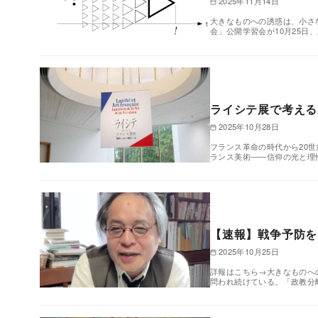
2025年11月14日
大きなものへの誘惑は、小さ
会」公開学習会が10月25日
ライシテ展で考える
2025年10月28日
フランス革命の時代から20
ランス美術――信仰の光と理性
【速報】戦争予防を
2025年10月25日
詳報はこちら→大きなものへ
問われ続けている。「政教分離