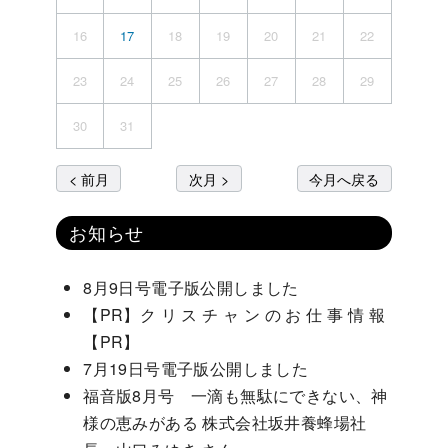
16
17
18
19
20
21
22
23
24
25
26
27
28
29
30
31
< 前月
次月 >
今月へ戻る
お知らせ
8月9日号電子版公開しました
【PR】ク リ ス チ ャ ン の お 仕 事 情 報
【PR】
7月19日号電子版公開しました
福音版8月号 一滴も無駄にできない、神
様の恵みがある 株式会社坂井養蜂場社