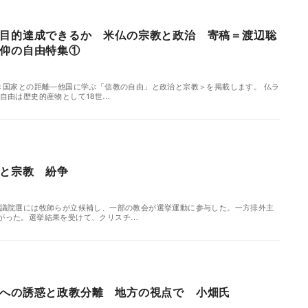
目的達成できるか 米仏の宗教と政治 寄稿＝渡辺聡
仰の自由特集①
集＜国家との距離―他国に学ぶ「信教の自由」と政治と宗教＞を掲載します。 仏ラ
自由は歴史的産物として18世…
と宗教 紛争
議院選には牧師らが立候補し、一部の教会が選挙運動に参与した。一方排外主
がった。選挙結果を受けて、クリスチ…
への誘惑と政教分離 地方の視点で 小畑氏