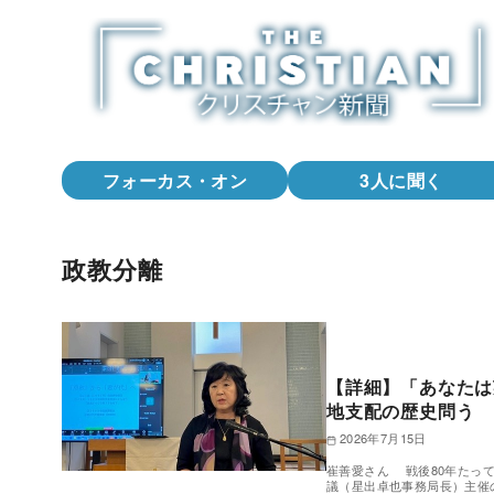
コ
ン
テ
ン
ツ
へ
フォーカス・オン
3人に聞く
移
動
政教分離
【詳細】「あなたは
地支配の歴史問う
2026年7月15日
崔善愛さん 戦後80年たっ
議（星出卓也事務局長）主催