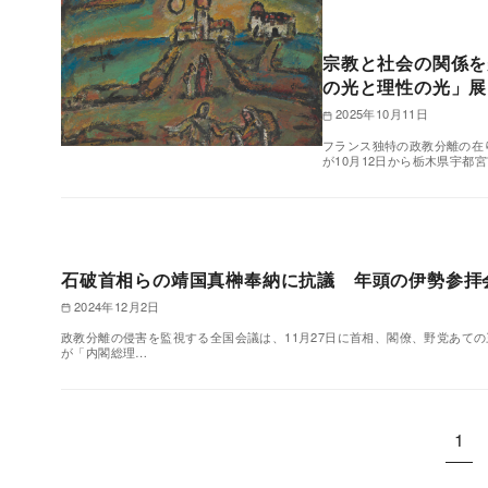
宗教と社会の関係を
の光と理性の光」展
2025年10月11日
フランス独特の政教分離の在
が10月12日から栃木県宇都
石破首相らの靖国真榊奉納に抗議 年頭の伊勢参拝
2024年12月2日
政教分離の侵害を監視する全国会議は、11月27日に首相、閣僚、野党あての
が「内閣総理…
1