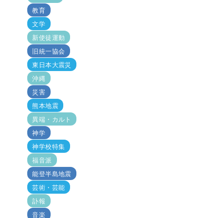
教育
文学
新使徒運動
旧統一協会
東日本大震災
沖縄
災害
熊本地震
異端・カルト
神学
神学校特集
福音派
能登半島地震
芸術・芸能
訃報
音楽