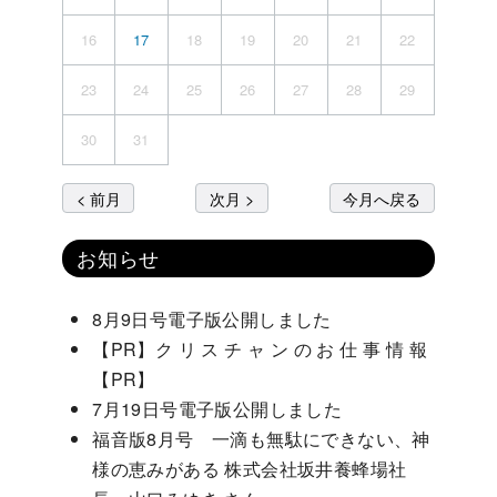
16
17
18
19
20
21
22
23
24
25
26
27
28
29
30
31
< 前月
次月 >
今月へ戻る
お知らせ
8月9日号電子版公開しました
【PR】ク リ ス チ ャ ン の お 仕 事 情 報
【PR】
7月19日号電子版公開しました
福音版8月号 一滴も無駄にできない、神
様の恵みがある 株式会社坂井養蜂場社