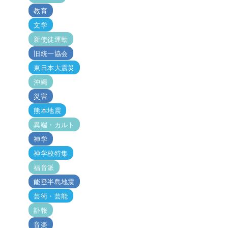
教育
文学
新使徒運動
旧統一協会
東日本大震災
沖縄
災害
熊本地震
異端・カルト
神学
神学校特集
福音派
能登半島地震
芸術・芸能
訃報
音楽