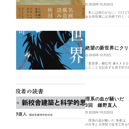
2025年12月24日
私には絵心がない。だけど美
ある特別展には夫婦で行く。
絶望の新世界にクリ
2025年12月2日
『新世界』柳広司 著ＫＡＤＯ
したことを記念する原子炉の
理系の血が騒いだ 
3回 鎌野直人
2025年10月23日
理系の血が騒いだ 筆者は、
の大学と大学院で化学工学を