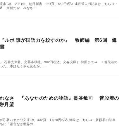
水 著 2021年、朝日新書 224頁、869円税込 連載過去の記事はこちら→・
望 突然だが、みなさ…
『ルポ 誰が国語力を殺すのか』 牧師編 第6回 鎌
書
』 石井光太著、文藝春秋社、902円税込、文春文庫） 前回まで→ ・普段着の
った。本はたくさん読むが、…
われなさ 『あなたのための物語』長谷敏司 普段着の
 餅月望
司 著ハヤカワ文庫JA、432頁、1,078円税込 連載はこちら→・普段着の読書
たちに「福音なき世界の…