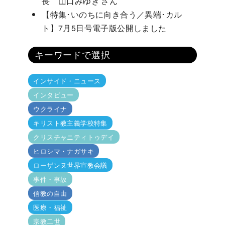
長 山口みゆき さん
【特集･いのちに向き合う／異端･カル
ト】7月5日号電子版公開しました
キーワードで選択
インサイド・ニュース
インタビュー
ウクライナ
キリスト教主義学校特集
クリスチャニティトゥデイ
ヒロシマ・ナガサキ
ローザンヌ世界宣教会議
事件・事故
信教の自由
医療・福祉
宗教二世