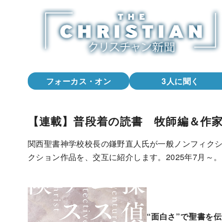
コ
ン
テ
ン
ツ
へ
フォーカス・オン
3人に聞く
移
動
【連載】普段着の読書 牧師編＆作
関西聖書神学校校長の鎌野直人氏が一般ノンフィク
クション作品を、交互に紹介します。2025年7月～。
“面白さ”で聖書を