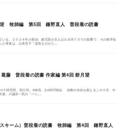
逆 牧師編 第5回 鎌野直人 普段着の読書
いる。２０２４年の初頭、紫式部が主人公の大河ドラマの影響で、その相手役
った筆者は、山本淳子『道長ものがた…
葛藤 普段着の読書 作家編 第4回 餅月望
ＨＰ研究所、四六判、448頁、2,420円税込 信教の自由を覚えるこの２月、今
作家、川越宗一氏の『パシ…
スキーム）普段着の読書 牧師編 第4回 鎌野直人