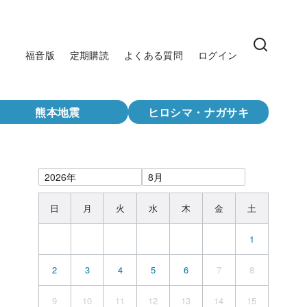
福音版
定期購読
よくある質問
ログイン
熊本地震
ヒロシマ・ナガサキ
日
月
火
水
木
金
土
1
2
3
4
5
6
7
8
9
10
11
12
13
14
15