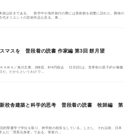
術は好きである。 留学中や海外旅行の際には美術館を頻繁に訪れた。興味の
古代オリエントの芸術作品も見る。東…
スマスを 普段着の読書 作家編 第3回 餅月望
ＫＡＷＡ／角川文庫、288頁、814円税込 12月2日は、世界初の原子炉が稼働
日だ。だからというわけで…
新校舎建築と科学的思考 普段着の読書 牧師編 第
旧約聖書学で学位を取り、神学校の校長をしている。しかし、それ以前、日本
学んだ「理系出身者」である。筆者の…