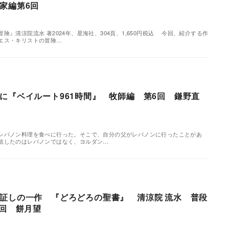
家編第6回
険』清涼院流水 著2024年、星海社、304頁、1,650円税込 今回、紹介する作
エス・キリストの冒険…
に『ベイルート961時間』 牧師編 第6回 鎌野直
バノン料理を食べに行った。そこで、自分の父がレバノンに行ったことがあ
航したのはレバノンではなく、ヨルダン…
証しの一作 『どろどろの聖書』 清涼院 流水 普段
6回 餅月望