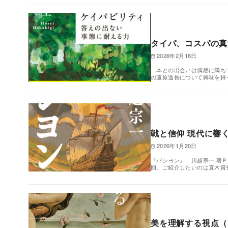
タイパ、コスパの真
2026年2月18日
本との出会いは偶然に満ちて
の藤原道長について興味を持
戦と信仰 現代に響く
2026年1月20日
『パシヨン』 川越宗一 著Ｐ
回、ご紹介したいのは直木賞
美を理解する視点（