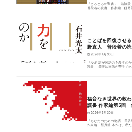
『どろどろの聖書』 清涼院 流
普段着の読書 作家編 餅月
ことばを回復させる
野直人 普段着の読
2026年4月30日
『ルポ 誰が国語力を殺すのか
読書 筆者は国語が苦手であ
福音なき世界の救
読書 作家編第5回
2026年3月30日
『あなたのための物語』長谷敏
作家編 餅月望 本作は、私