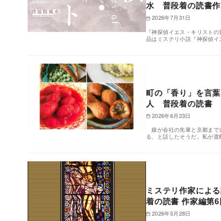
水 普段着の読書作
2026年7月31日
『神探偵イエス・キリストの冒
品はミステリ小説『神探偵イ
町の「香り」を言葉
人 普段着の読書
2026年6月23日
娘が会社の先輩と京都までレ
る、と話したそうだ。私が渡
ミステリ作家による
着の読書 作家編第
2026年5月28日