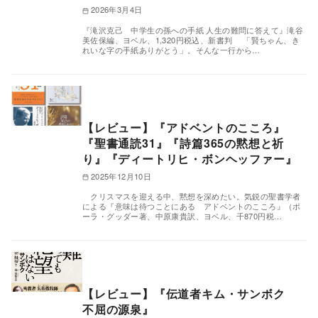
2026年3月4日
『滝沢克己 中学生の孫への手紙 人生の難問に答えて』滝谷
美佐保編、ヨベル、1,320円税込、新書判 「賢ちゃん、き
れいな字の手紙ありがとう」。そんな一行から…
【レビュー】『アドベントのこころ』
『聖書通読31』『詩篇365の黙想と祈
り』『ディートリヒ・ボンヘッファー』
2025年12月10日
クリスマスを迎える中、黙想を深めたい。気鋭の聖書学者
による『意味は待つことにある アドベントのこころ』（ポ
ーラ・グッダー著、中原康貴訳、ヨベル、千870円税…
【レビュー】『伝道者キム・サンボク
不屈の源泉』