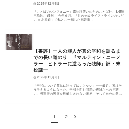
2025年12月9日
『ことばのシンフォニー』森祐理著いのちのことば社、1,650
円税込、B6判 今年６月、「世の光＆ライフ・ラインのつど
い in 北海道」で私とご一緒した福音歌…
【書評】一人の罪人が真の平和を語るま
での長い道のり 『マルティン・ニーメ
ラー ヒトラーに逆らった牧師』評・末
松謙一
2025年11月7日
「平和について簡単に語ってはいけない」——最近、私はそ
う考えるようになった。平和を阻む問題の複雑さへの戸惑
い、当事者の苦痛を理解しきれない限界、そして自分の意…
1
2