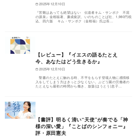
2025年12月10日
『苦難はあっても絶望はない 伝道者キム・サンボク 不屈
の源泉』金相福著、廉成俊訳、いのちのことば社、1,980円税
込、四六版 キム・サンボク（金相福）氏は長…
【レビュー】『イエスの語るたとえ
今、あなたはどう生きるか』
2025年12月10日
聖書のたとえに触れる時、不平をもらす登場人物に感情移
入をしてしまう方はきっと少なくない。ぶどう園の労働者の
たとえなら最初の時間から働き、放蕩(ほうとう)息子…
【書評】明るく清い“天使”が奏でる「神
様の深い愛」『ことばのシンフォニー』
評・原田憲夫