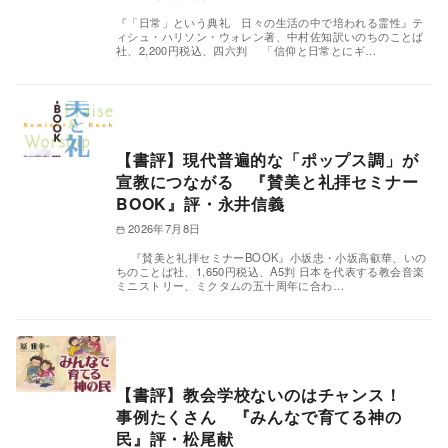
『「日常」という典礼 日々の生活の中で培われる霊性』テ
ィシュ・ハリソン・ウォレン著、中村佐知訳いのちのことば
社、2,200円税込、四六判 「信仰と日常とにギ…
【書評】現代普遍的な「ポップス調」が
宣教につながる 『賛美と礼拝セミナー
BOOK』評・永井信義
2026年7月8日
『賛美と礼拝セミナーBOOK』小坂忠・小坂高叡華、いの
ちのことば社、1,650円税込、A5判 日本を代表する教会音楽
ミニストリー、ミクタムの五十周年に合わ…
【書評】教会学校ないのはチャンス！
事例たくさん 『みんなで育てる神の
民』評・松尾献