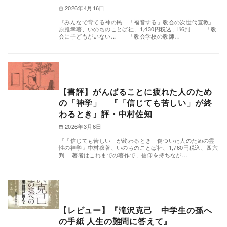
2026年4月16日
『みんなで育てる神の民 「福音する」教会の次世代宣教』
原雅幸著、いのちのことば社、1,430円税込、B6判 「教
会に子どもがいない…」 「教会学校の教師…
【書評】がんばることに疲れた人のため
の「神学」 『「信じても苦しい」が終
わるとき』評・中村佐知
2026年3月6日
『「信じても苦しい」が終わるとき 傷ついた人のための霊
性の神学』中村穣著、いのちのことば社、1,760円税込、四六
判 著者はこれまでの著作で、信仰を持ちなが…
【レビュー】『滝沢克己 中学生の孫へ
の手紙 人生の難問に答えて』