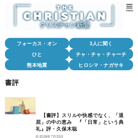
コ
ン
テ
ン
ツ
フォーカス・オン
3人に聞く
へ
移
ひと
チャ・チャ・チャーチ
動
熊本地震
ヒロシマ・ナガサキ
書評
【書評】スリルや快感でなく、「退
屈」の中の恵み 『「日常」という典
礼』評・久保木聡
2026年7月23日