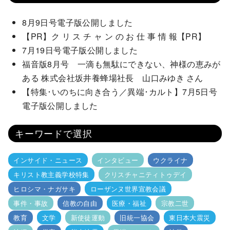
8月9日号電子版公開しました
【PR】ク リ ス チ ャ ン の お 仕 事 情 報【PR】
7月19日号電子版公開しました
福音版8月号 一滴も無駄にできない、神様の恵みが
ある 株式会社坂井養蜂場社長 山口みゆき さん
【特集･いのちに向き合う／異端･カルト】7月5日号
電子版公開しました
キーワードで選択
インサイド・ニュース
インタビュー
ウクライナ
キリスト教主義学校特集
クリスチャニティトゥデイ
ヒロシマ・ナガサキ
ローザンヌ世界宣教会議
事件・事故
信教の自由
医療・福祉
宗教二世
教育
文学
新使徒運動
旧統一協会
東日本大震災