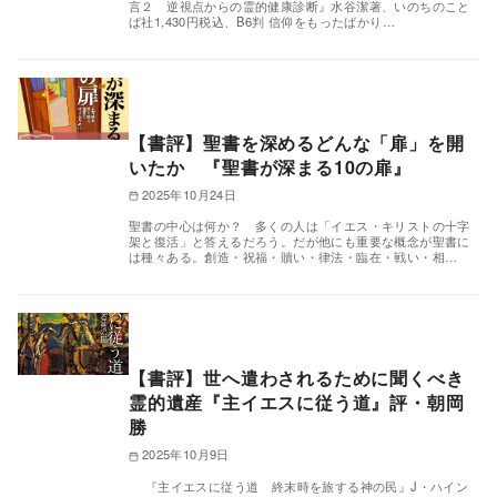
言２ 逆視点からの霊的健康診断』水谷潔著、いのちのこと
ば社1,430円税込、B6判 信仰をもったばかり…
【書評】聖書を深めるどんな「扉」を開
いたか 『聖書が深まる10の扉』
2025年10月24日
聖書の中心は何か？ 多くの人は「イエス・キリストの十字
架と復活」と答えるだろう。だが他にも重要な概念が聖書に
は種々ある。創造・祝福・贖い・律法・臨在・戦い・相…
【書評】世へ遣わされるために聞くべき
霊的遺産『主イエスに従う道』評・朝岡
勝
2025年10月9日
『主イエスに従う道 終末時を旅する神の民』J・ハイン