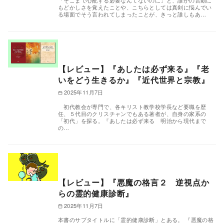
「そこまで心配する必要なんてないのに」と、誰かの言動に
もどかしさを覚えたことや、こちらとしては真剣に悩んでい
る場面でそう言われてしまったことが、きっと誰しもあ…
【レビュー】『あしたは必ず来る』『老
いをどう生きるか』『近代世界と宗教』
2025年11月7日
初代教会が専門で、各キリスト教学校学長など要職を歴
任、５代目のクリスチャンでもある著者が、自身の家系の
「初代」を探る。『あしたは必ず来る 明治から現代まで
の…
【レビュー】『悪魔の格言２ 逆視点か
らの霊的健康診断』
2025年11月7日
本書のサブタイトルに「霊的健康診断」とある。 『悪魔の格