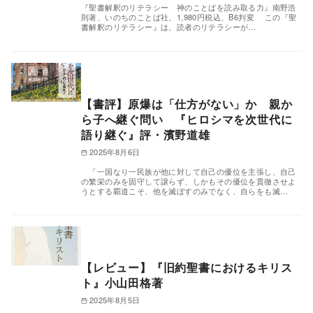
『聖書解釈のリテラシー 神のことばを読み取る力』南野浩
則著、いのちのことば社、1,980円税込、B6判変 この『聖
書解釈のリテラシー』は、読者のリテラシーが…
【書評】原爆は「仕方がない」か 親か
ら子へ継ぐ問い 『ヒロシマを次世代に
語り継ぐ』評・濱野道雄
2025年8月6日
「一国なり一民族が他に対して自己の優位を主張し、自己
の繁栄のみを固守して譲らず、しかもその優位を貫徹させよ
うとする覇道こそ、他を滅ぼすのみでなく、自らをも滅…
【レビュー】『旧約聖書におけるキリス
ト』小山田格著
2025年8月5日