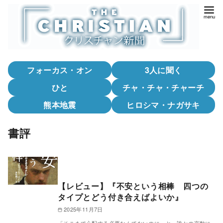
コ
ン
テ
ン
ツ
フォーカス・オン
3人に聞く
へ
移
ひと
チャ・チャ・チャーチ
動
熊本地震
ヒロシマ・ナガサキ
書評
【レビュー】『不安という相棒 四つの
タイプとどう付き合えばよいか』
2025年11月7日