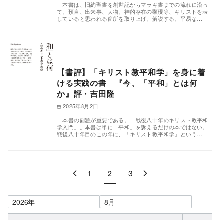
本書は、旧約聖書を創世記からマラキ書までの流れに沿っ
て、預言、出来事、人物、神的存在の顕現等、キリストを表
していると思われる箇所を取り上げ、解説する。平易な…
【書評】「キリスト教平和学」を身に着
ける実践の書 『今、「平和」とは何
か』評・吉田隆
2025年8月2日
本書の副題が重要である。「戦後八十年のキリスト教平和
学入門」。本書は単に「平和」を訴えるだけの本ではない。
戦後八十年目のこの年に、「キリスト教平和学」という…
1
2
3