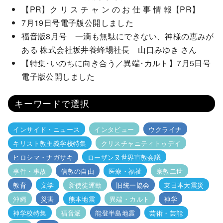
【PR】ク リ ス チ ャ ン の お 仕 事 情 報【PR】
7月19日号電子版公開しました
福音版8月号 一滴も無駄にできない、神様の恵みが
ある 株式会社坂井養蜂場社長 山口みゆき さん
【特集･いのちに向き合う／異端･カルト】7月5日号
電子版公開しました
キーワードで選択
インサイド・ニュース
インタビュー
ウクライナ
キリスト教主義学校特集
クリスチャニティトゥデイ
ヒロシマ・ナガサキ
ローザンヌ世界宣教会議
事件・事故
信教の自由
医療・福祉
宗教二世
教育
文学
新使徒運動
旧統一協会
東日本大震災
沖縄
災害
熊本地震
異端・カルト
神学
神学校特集
福音派
能登半島地震
芸術・芸能