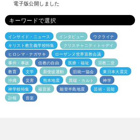
電子版公開しました
キーワードで選択
インサイド・ニュース
インタビュー
ウクライナ
キリスト教主義学校特集
クリスチャニティトゥデイ
ヒロシマ・ナガサキ
ローザンヌ世界宣教会議
事件・事故
信教の自由
医療・福祉
宗教二世
教育
文学
新使徒運動
旧統一協会
東日本大震災
沖縄
災害
熊本地震
異端・カルト
神学
神学校特集
福音派
能登半島地震
芸術・芸能
訃報
音楽