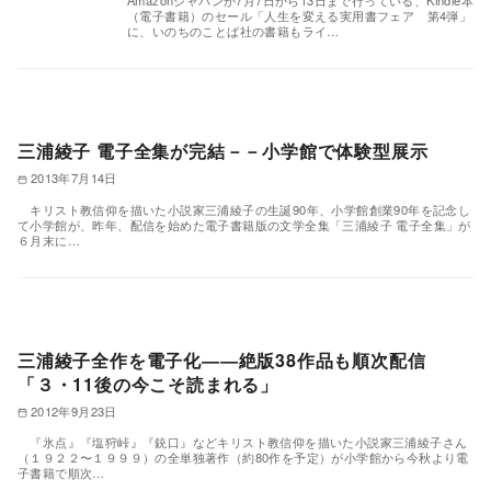
Amazonジャパンが7月7日から13日まで行っている、Kindle本
（電子書籍）のセール「人生を変える実用書フェア 第4弾」
に、いのちのことば社の書籍もライ…
三浦綾子 電子全集が完結－－小学館で体験型展示
2013年7月14日
キリスト教信仰を描いた小説家三浦綾子の生誕90年、小学館創業90年を記念し
て小学館が、昨年、配信を始めた電子書籍版の文学全集「三浦綾子 電子全集」が
６月末に…
三浦綾子全作を電子化――絶版38作品も順次配信
「３・11後の今こそ読まれる」
2012年9月23日
『氷点』『塩狩峠』『銃口』などキリスト教信仰を描いた小説家三浦綾子さん
（１９２２〜１９９９）の全単独著作（約80作を予定）が小学館から今秋より電
子書籍で順次…