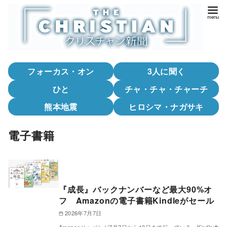
コ
ン
テ
ン
ツ
フォーカス・オン
3人に聞く
へ
移
ひと
チャ・チャ・チャーチ
動
熊本地震
ヒロシマ・ナガサキ
電子書籍
『成長』バックナンバーなど最大90%オ
フ Amazonの電子書籍Kindleがセール
2026年7月7日