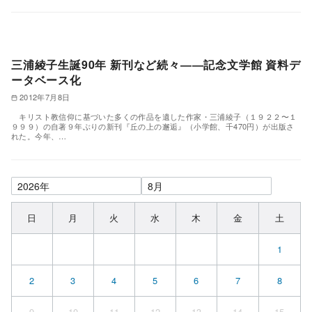
三浦綾子生誕90年 新刊など続々――記念文学館 資料デ
ータベース化
2012年7月8日
キリスト教信仰に基づいた多くの作品を遺した作家・三浦綾子（１９２２〜１
９９９）の自著９年ぶりの新刊『丘の上の邂逅』（小学館、千470円）が出版さ
れた。今年、…
日
月
火
水
木
金
土
1
2
3
4
5
6
7
8
9
10
11
12
13
14
15