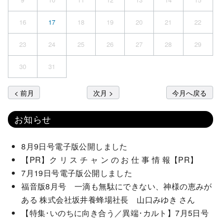
16
17
18
19
20
21
22
23
24
25
26
27
28
29
30
31
< 前月
次月 >
今月へ戻る
お知らせ
8月9日号電子版公開しました
【PR】ク リ ス チ ャ ン の お 仕 事 情 報【PR】
7月19日号電子版公開しました
福音版8月号 一滴も無駄にできない、神様の恵みが
ある 株式会社坂井養蜂場社長 山口みゆき さん
【特集･いのちに向き合う／異端･カルト】7月5日号