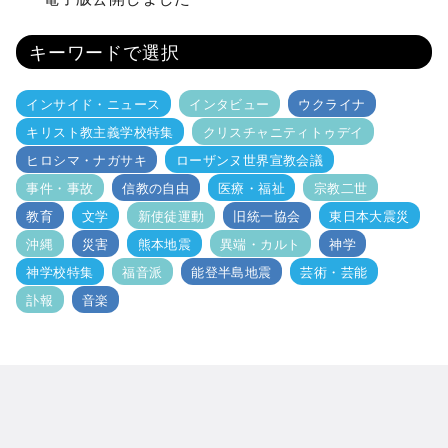
キーワードで選択
インサイド・ニュース
インタビュー
ウクライナ
キリスト教主義学校特集
クリスチャニティトゥデイ
ヒロシマ・ナガサキ
ローザンヌ世界宣教会議
事件・事故
信教の自由
医療・福祉
宗教二世
教育
文学
新使徒運動
旧統一協会
東日本大震災
沖縄
災害
熊本地震
異端・カルト
神学
神学校特集
福音派
能登半島地震
芸術・芸能
訃報
音楽