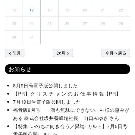
16
17
18
19
20
21
22
23
24
25
26
27
28
29
30
31
< 前月
次月 >
今月へ戻る
お知らせ
8月9日号電子版公開しました
【PR】ク リ ス チ ャ ン の お 仕 事 情 報【PR】
7月19日号電子版公開しました
福音版8月号 一滴も無駄にできない、神様の恵みが
ある 株式会社坂井養蜂場社長 山口みゆき さん
【特集･いのちに向き合う／異端･カルト】7月5日号
電子版公開しました