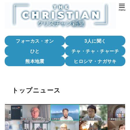
コ
ン
テ
ン
ツ
フォーカス・オン
3人に聞く
へ
移
ひと
チャ・チャ・チャーチ
動
熊本地震
ヒロシマ・ナガサキ
トップニュース