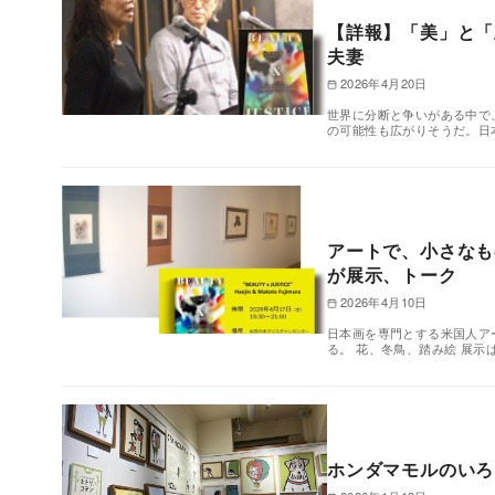
【詳報】「美」と「
夫妻
2026年4月20日
世界に分断と争いがある中で
の可能性も広がりそうだ。日
アートで、小さなも
が展示、トーク
2026年4月10日
日本画を専門とする米国人ア
る。 花、冬鳥、踏み絵 展
ホンダマモルのいろ