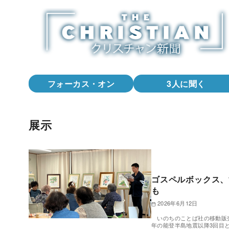
コ
ン
テ
ン
ツ
へ
フォーカス・オン
3人に聞く
移
動
展示
ゴスペルボックス、
も
2026年6月12日
いのちのことば社の移動販売車
年の能登半島地震以降3回目