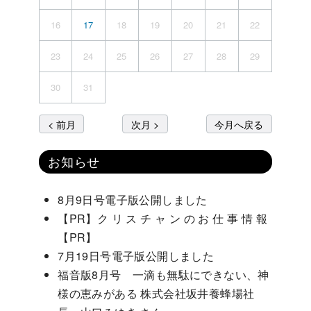
16
17
18
19
20
21
22
23
24
25
26
27
28
29
30
31
< 前月
次月 >
今月へ戻る
お知らせ
8月9日号電子版公開しました
【PR】ク リ ス チ ャ ン の お 仕 事 情 報
【PR】
7月19日号電子版公開しました
福音版8月号 一滴も無駄にできない、神
様の恵みがある 株式会社坂井養蜂場社