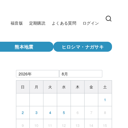
福音版
定期購読
よくある質問
ログイン
熊本地震
ヒロシマ・ナガサキ
日
月
火
水
木
金
土
1
2
3
4
5
6
7
8
9
10
11
12
13
14
15