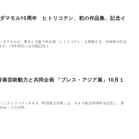
ダマモル10周年 ヒトリコテン、初の作品集、記念イ
ホンダマモルが、東京と大阪で作品展「ヒトリコテン」を開催する。自身初の作品
れ、10月25日には出版記念イ…
 香港芸術動力と共同企画 「ブレス・アジア展」10月１
ミニストリーズ（Ｂ＆Ａ、町田俊之代表）は、Ｂ＆Ａ創立30周年を記念し、香
t Gear）との共同…