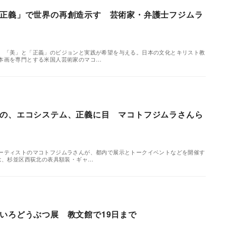
正義」で世界の再創造示す 芸術家・弁護士フジムラ
、「美」と「正義」のビジョンと実践が希望を与える。日本の文化とキリスト教
本画を専門とする米国人芸術家のマコ…
の、エコシステム、正義に目 マコトフジムラさんら
ーティストのマコトフジムラさんが、都内で展示とトークイベントなどを開催す
示は、杉並区西荻北の表具額装・ギャ…
いろどうぶつ展 教文館で19日まで