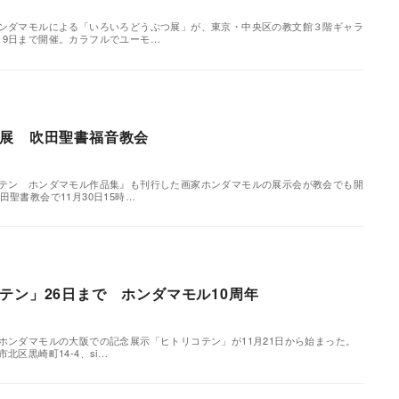
ホンダマモルによる「いろいろどうぶつ展」が、東京・中央区の教文館３階ギャラ
19日まで開催。カラフルでユーモ…
展 吹田聖書福音教会
コテン ホンダマモル作品集』も刊行した画家ホンダマモルの展示会が教会でも開
聖書教会で11月30日15時…
テン」26日まで ホンダマモル10周年
ホンダマモルの大阪での記念展示「ヒトリコテン」が11月21日から始まった。
北区黒崎町14-4、si…