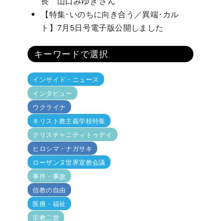
長 山口みゆき さん
【特集･いのちに向き合う／異端･カル
ト】7月5日号電子版公開しました
キーワードで選択
インサイド・ニュース
インタビュー
ウクライナ
キリスト教主義学校特集
クリスチャニティトゥデイ
ヒロシマ・ナガサキ
ローザンヌ世界宣教会議
事件・事故
信教の自由
医療・福祉
宗教二世