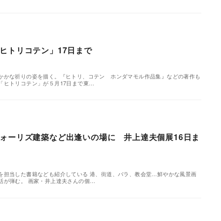
ヒトリコテン」17日まで
かかな祈りの姿を描く。『ヒトリ、コテン ホンダマモル作品集』などの著作も
「ヒトリコテン」が５月17日まで東…
ォーリズ建築など出逢いの場に 井上達夫個展16日ま
を担当した書籍なども紹介している 港、街道、バラ、教会堂…鮮やかな風景画
話が弾む。 画家・井上達夫さんの個…