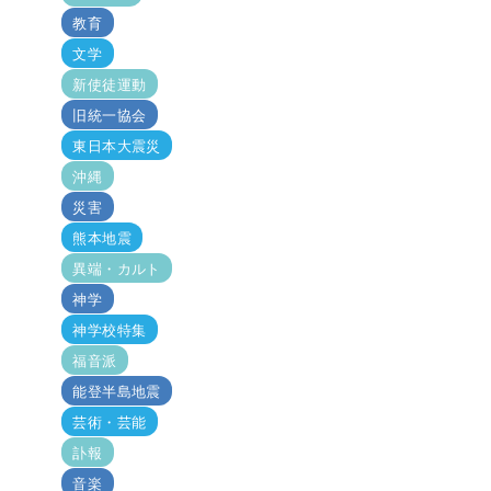
教育
文学
新使徒運動
旧統一協会
東日本大震災
沖縄
災害
熊本地震
異端・カルト
神学
神学校特集
福音派
能登半島地震
芸術・芸能
訃報
音楽