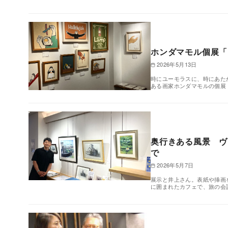
ホンダマモル個展「
2026年5月13日
時にユーモラスに、時にあた
ある画家ホンダマモルの個展
奥行きある風景 ヴ
で
2026年5月7日
展示と井上さん。表紙や挿画
に囲まれたカフェで、旅の会