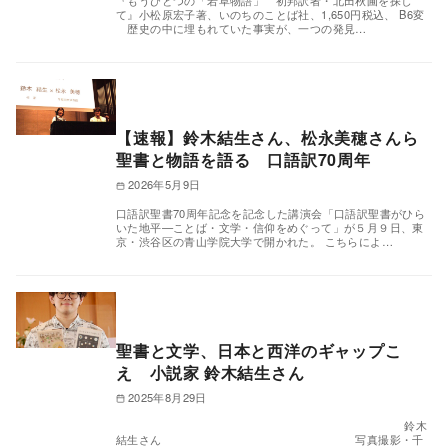
『もうひとつの「若草物語」 初邦訳者・北田秋圃を探し
て』小松原宏子著、いのちのことば社、1,650円税込、 B6変
歴史の中に埋もれていた事実が、一つの発見…
【速報】鈴木結生さん、松永美穂さんら
聖書と物語を語る 口語訳70周年
2026年5月9日
口語訳聖書70周年記念を記念した講演会「口語訳聖書がひら
いた地平—ことば・文学・信仰をめぐって」が５月９日、東
京・渋谷区の青山学院大学で開かれた。 こちらによ…
聖書と文学、日本と西洋のギャップこ
え 小説家 鈴木結生さん
2025年8月29日
鈴木
結生さん 写真撮影・千