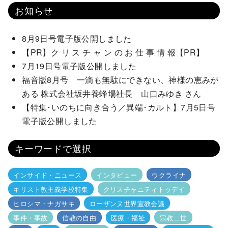
お知らせ
8月9日号電子版公開しました
【PR】ク リ ス チ ャ ン の お 仕 事 情 報【PR】
7月19日号電子版公開しました
福音版8月号 一滴も無駄にできない、神様の恵みが
ある 株式会社坂井養蜂場社長 山口みゆき さん
【特集･いのちに向き合う／異端･カルト】7月5日号
電子版公開しました
キーワードで選択
インサイド・ニュース
インタビュー
ウクライナ
キリスト教主義学校特集
クリスチャニティトゥデイ
ヒロシマ・ナガサキ
ローザンヌ世界宣教会議
事件・事故
信教の自由
医療・福祉
宗教二世