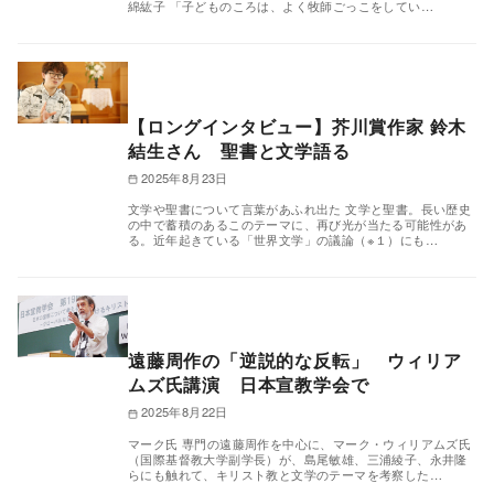
綿紘子 「子どものころは、よく牧師ごっこをしてい…
【ロングインタビュー】芥川賞作家 鈴木
結生さん 聖書と文学語る
2025年8月23日
文学や聖書について言葉があふれ出た 文学と聖書。長い歴史
の中で蓄積のあるこのテーマに、再び光が当たる可能性があ
る。近年起きている「世界文学」の議論（※１）にも…
遠藤周作の「逆説的な反転」 ウィリア
ムズ氏講演 日本宣教学会で
2025年8月22日
マーク氏 専門の遠藤周作を中心に、マーク・ウィリアムズ⽒
（国際基督教⼤学副学⻑）が、島尾敏雄、三浦綾子、永井隆
らにも触れて、キリスト教と文学のテーマを考察した…