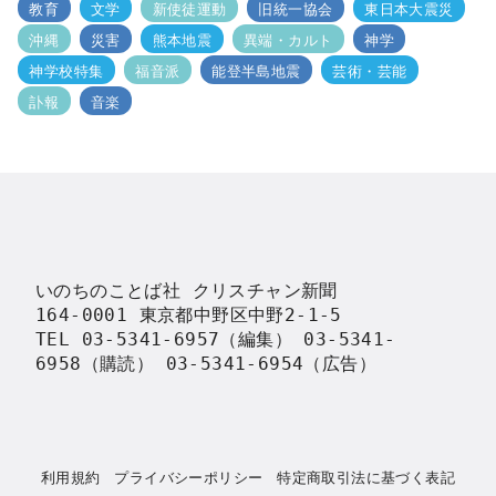
教育
文学
新使徒運動
旧統一協会
東日本大震災
沖縄
災害
熊本地震
異端・カルト
神学
神学校特集
福音派
能登半島地震
芸術・芸能
訃報
音楽
いのちのことば社 クリスチャン新聞

164-0001 東京都中野区中野2-1-5

TEL 03-5341-6957（編集） 03-5341-
6958（購読） 03-5341-6954（広告）
利用規約
プライバシーポリシー
特定商取引法に基づく表記