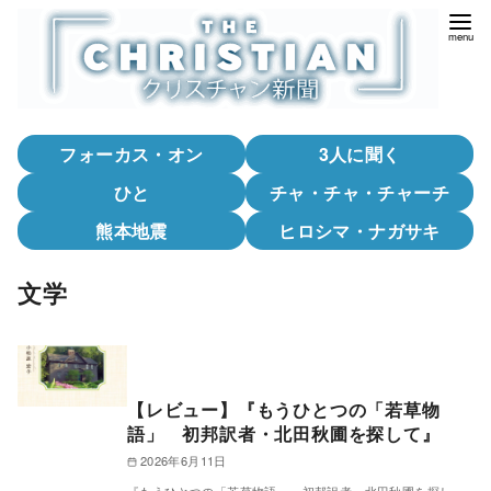
コ
ン
テ
ン
ツ
フォーカス・オン
3人に聞く
へ
移
ひと
チャ・チャ・チャーチ
動
熊本地震
ヒロシマ・ナガサキ
文学
【レビュー】『もうひとつの「若草物
語」 初邦訳者・北田秋圃を探して』
2026年6月11日