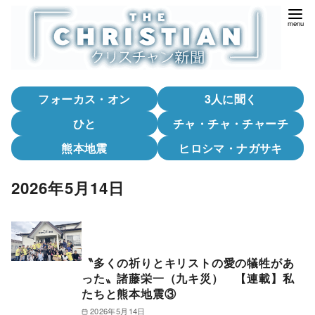
コ
ン
テ
ン
ツ
フォーカス・オン
3人に聞く
へ
移
ひと
チャ・チャ・チャーチ
動
熊本地震
ヒロシマ・ナガサキ
2026年5月14日
〝多くの祈りとキリストの愛の犠牲があ
った〟諸藤栄一（九キ災） 【連載】私
たちと熊本地震③
2026年5月14日