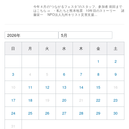
今年４月の“つながるフェスタ”のスタッフ、参加者 前回まで
はこちら→ ・私たちと熊本地震 10年目のストーリー 諸
藤栄一 NPO法人九州キリスト災害支援…
日
月
火
水
木
金
土
1
2
3
4
5
6
7
8
9
10
11
12
13
14
15
16
17
18
19
20
21
22
23
24
25
26
27
28
29
30
31