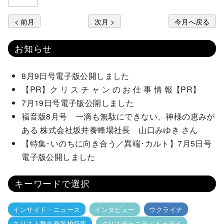
< 前月
次月 >
今月へ戻る
お知らせ
8月9日号電子版公開しました
【PR】ク リ ス チ ャ ン の お 仕 事 情 報【PR】
7月19日号電子版公開しました
福音版8月号 一滴も無駄にできない、神様の恵みが
ある 株式会社坂井養蜂場社長 山口みゆき さん
【特集･いのちに向き合う／異端･カルト】7月5日号
電子版公開しました
キーワードで選択
インサイド・ニュース
インタビュー
ウクライナ
キリスト教主義学校特集
クリスチャニティトゥデイ