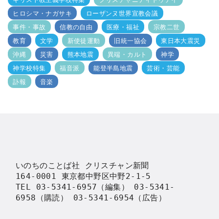
ヒロシマ・ナガサキ
ローザンヌ世界宣教会議
事件・事故
信教の自由
医療・福祉
宗教二世
教育
文学
新使徒運動
旧統一協会
東日本大震災
沖縄
災害
熊本地震
異端・カルト
神学
神学校特集
福音派
能登半島地震
芸術・芸能
訃報
音楽
いのちのことば社 クリスチャン新聞

164-0001 東京都中野区中野2-1-5

TEL 03-5341-6957（編集） 03-5341-
6958（購読） 03-5341-6954（広告）