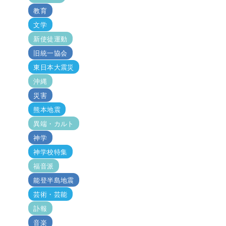
教育
文学
新使徒運動
旧統一協会
東日本大震災
沖縄
災害
熊本地震
異端・カルト
神学
神学校特集
福音派
能登半島地震
芸術・芸能
訃報
音楽