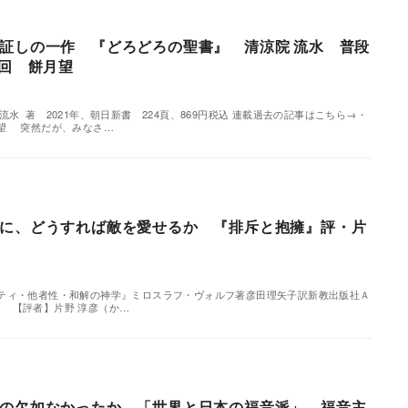
証しの一作 『どろどろの聖書』 清涼院 流水 普段
6回 餅月望
水 著 2021年、朝日新書 224頁、869円税込 連載過去の記事はこちら→・
望 突然だが、みなさ…
に、どうすれば敵を愛せるか 『排斥と抱擁』評・片
ティ・他者性・和解の神学』ミロスラフ・ヴォルフ著彦田理矢子訳新教出版社Ａ
税込 【評者】片野 淳彦（か…
の欠如なかったか 「世界と日本の福音派」 福音主