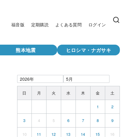
福音版
定期購読
よくある質問
ログイン
熊本地震
ヒロシマ・ナガサキ
日
月
火
水
木
金
土
1
2
3
4
5
6
7
8
9
10
11
12
13
14
15
16