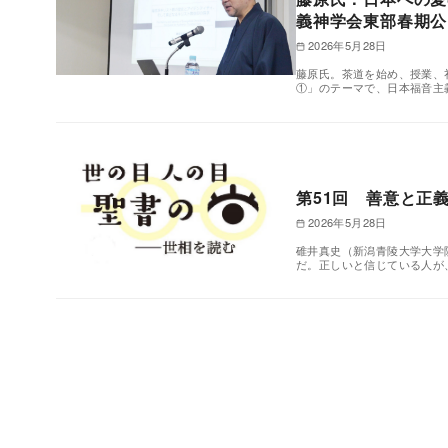
義神学会東部春期公
2026年5月28日
藤原氏。茶道を始め、授業、
①」のテーマで、日本福音主義
第51回 善意と
2026年5月28日
碓井真史（新潟青陵大学大学院
だ。正しいと信じている人が