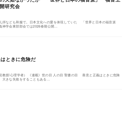
開研究会
礼拝なども和服で。日本文化への愛を体現していた 「世界と日本の福音派
神学会東部部会では2026春期公開…
正義はときに危険だ
教授/心理学者） 《連載》世の目 人の目 聖書の目 善意と正義はときに危険
、大きな失敗をすることもある…