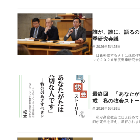
誰が、誰に、語るの
季研究会議
2026年5月28日
日夜発展するＡＩは説教作成
マで２０２６年度春季研究会
最終回 「あなたが
載 私の牧会ストー
2026年5月28日
私が高座教会に仕え始めて７
師が定年を迎え、退任されま