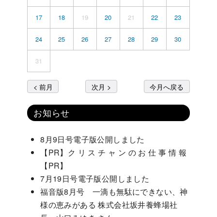
17
18
19
20
21
22
23
24
25
26
27
28
29
30
31
< 前月
次月 >
今月へ戻る
お知らせ
8月9日号電子版公開しました
【PR】ク リ ス チ ャ ン の お 仕 事 情 報
【PR】
7月19日号電子版公開しました
福音版8月号 一滴も無駄にできない、神
様の恵みがある 株式会社坂井養蜂場社