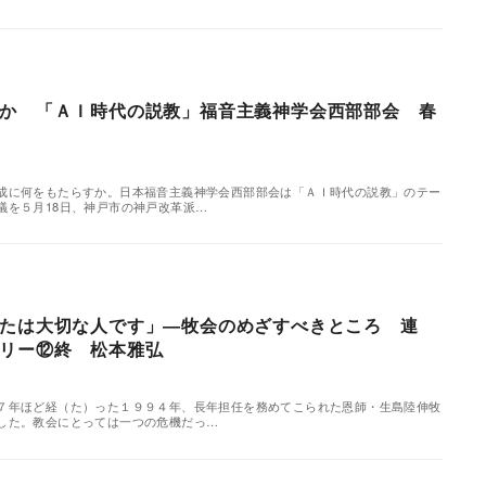
か 「ＡＩ時代の説教」福音主義神学会西部部会 春
に何をもたらすか。日本福音主義神学会西部部会は「ＡＩ時代の説教」のテー
議を５月18日、神戸市の神戸改革派…
たは大切な人です」―牧会のめざすべきところ 連
リー⑫終 松本雅弘
年ほど経（た）った１９９４年、長年担任を務めてこられた恩師・生島陸伸牧
した。教会にとっては一つの危機だっ…