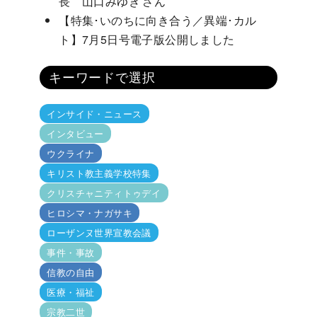
長 山口みゆき さん
【特集･いのちに向き合う／異端･カル
ト】7月5日号電子版公開しました
キーワードで選択
インサイド・ニュース
インタビュー
ウクライナ
キリスト教主義学校特集
クリスチャニティトゥデイ
ヒロシマ・ナガサキ
ローザンヌ世界宣教会議
事件・事故
信教の自由
医療・福祉
宗教二世