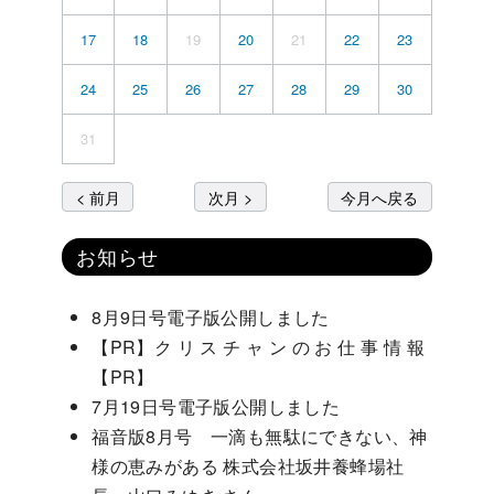
17
18
19
20
21
22
23
24
25
26
27
28
29
30
31
< 前月
次月 >
今月へ戻る
お知らせ
8月9日号電子版公開しました
【PR】ク リ ス チ ャ ン の お 仕 事 情 報
【PR】
7月19日号電子版公開しました
福音版8月号 一滴も無駄にできない、神
様の恵みがある 株式会社坂井養蜂場社