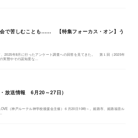
会で苦しむことも…… 【特集フォーカス・オン】う
、2025年8月に行ったアンケート調査への回答を見てきた。 第１回（2025年
仕の実態やその認知度な…
・放送情報 6月20～27日）
p; LOVE（神戸ルーテル神学校後援会主催）６月20日10時～。姫路市、姫路福音ル
…