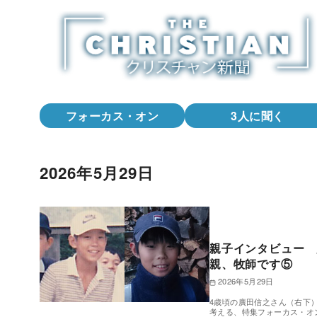
コ
ン
テ
ン
ツ
へ
フォーカス・オン
3人に聞く
移
動
2026年5月29日
親子インタビュー 
親、牧師です⑤
2026年5月29日
4歳頃の廣田信之さん（右下
考える、特集フォーカス・オ