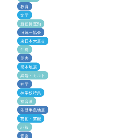
教育
文学
新使徒運動
旧統一協会
東日本大震災
沖縄
災害
熊本地震
異端・カルト
神学
神学校特集
福音派
能登半島地震
芸術・芸能
訃報
音楽