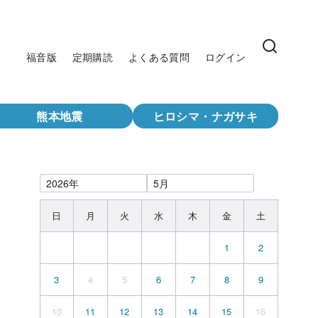
福音版
定期購読
よくある質問
ログイン
熊本地震
ヒロシマ・ナガサキ
日
月
火
水
木
金
土
1
2
3
4
5
6
7
8
9
10
11
12
13
14
15
16