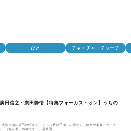
ひと
チャ・チャ・チャーチ
廣田信之・廣田静悟【特集フォーカス・オン】うちの
） 小学生頃の廣田静悟さん ＰＫ（牧師子弟）の声から、教会や家庭について
ン「うちの親、牧師です」。最終回…