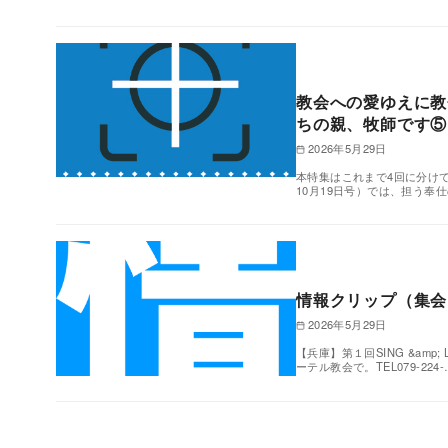
教会への愛ゆえに教
ちの親、牧師です⑤
2026年5月29日
本特集はこれまで4回に分けて
10月19日号）では、担う奉
情報クリップ（集会
2026年5月29日
【兵庫】第１回SING &am
ーテル教会で。TEL079-224-