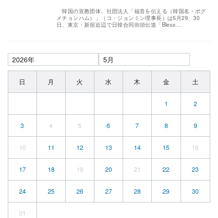
韓国の宣教団体、社団法人「福音を伝える（韓国名・ポグ
メチョンハム）」（コ・ジョンミン理事長）は5月29、30
日、東京・新宿近辺で日韓合同街頭伝道「Bless…
日
月
火
水
木
金
土
1
2
3
4
5
6
7
8
9
10
11
12
13
14
15
16
17
18
19
20
21
22
23
24
25
26
27
28
29
30
31