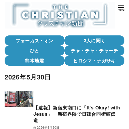
コ
ン
テ
ン
ツ
フォーカス・オン
3人に聞く
へ
移
ひと
チャ・チャ・チャーチ
動
熊本地震
ヒロシマ・ナガサキ
2026年5月30日
【速報】新宿東南口に「It’s Okay! with
Jesus」 新宿界隈で日韓合同街頭伝
道
2026年5月30日