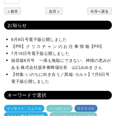
< 前月
次月 >
今月へ戻る
お知らせ
8月9日号電子版公開しました
【PR】ク リ ス チ ャ ン の お 仕 事 情 報【PR】
7月19日号電子版公開しました
福音版8月号 一滴も無駄にできない、神様の恵みが
ある 株式会社坂井養蜂場社長 山口みゆき さん
【特集･いのちに向き合う／異端･カルト】7月5日号
電子版公開しました
キーワードで選択
インサイド・ニュース
インタビュー
ウクライナ
キリスト教主義学校特集
クリスチャニティトゥデイ