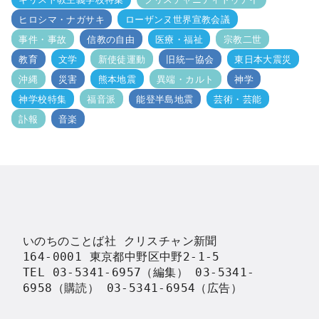
ヒロシマ・ナガサキ
ローザンヌ世界宣教会議
事件・事故
信教の自由
医療・福祉
宗教二世
教育
文学
新使徒運動
旧統一協会
東日本大震災
沖縄
災害
熊本地震
異端・カルト
神学
神学校特集
福音派
能登半島地震
芸術・芸能
訃報
音楽
いのちのことば社 クリスチャン新聞

164-0001 東京都中野区中野2-1-5

TEL 03-5341-6957（編集） 03-5341-
6958（購読） 03-5341-6954（広告）