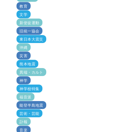
教育
文学
新使徒運動
旧統一協会
東日本大震災
沖縄
災害
熊本地震
異端・カルト
神学
神学校特集
福音派
能登半島地震
芸術・芸能
訃報
音楽