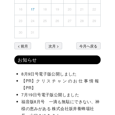
16
17
18
19
20
21
22
23
24
25
26
27
28
29
30
31
< 前月
次月 >
今月へ戻る
お知らせ
8月9日号電子版公開しました
【PR】ク リ ス チ ャ ン の お 仕 事 情 報
【PR】
7月19日号電子版公開しました
福音版8月号 一滴も無駄にできない、神
様の恵みがある 株式会社坂井養蜂場社