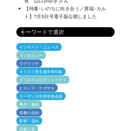
長 山口みゆき さん
【特集･いのちに向き合う／異端･カル
ト】7月5日号電子版公開しました
キーワードで選択
インサイド・ニュース
インタビュー
ウクライナ
キリスト教主義学校特集
クリスチャニティトゥデイ
ヒロシマ・ナガサキ
ローザンヌ世界宣教会議
事件・事故
信教の自由
医療・福祉
宗教二世