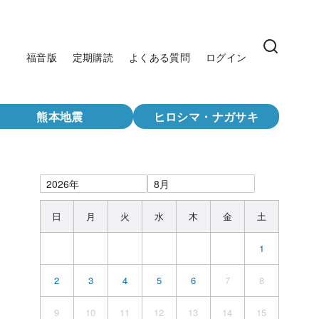
福音版
定期購読
よくある質問
ログイン
熊本地震
ヒロシマ・ナガサキ
日
月
火
水
木
金
土
1
2
3
4
5
6
7
8
9
10
11
12
13
14
15