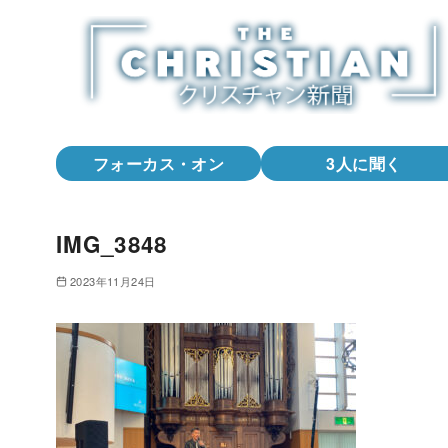
コ
ン
テ
ン
ツ
へ
フォーカス・オン
3人に聞く
移
動
IMG_3848
2023年11月24日