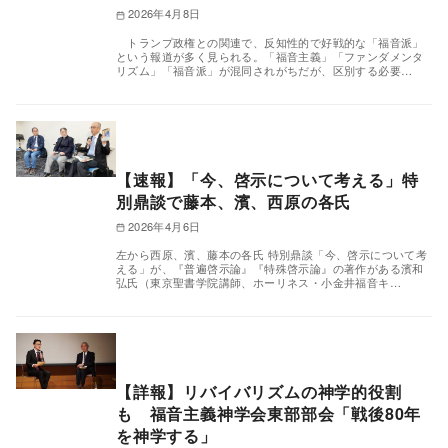
2026年4月8日
トランプ政権との関連で、反知性的で好戦的な「福音派」
という報道が多く見られる。「福音主義」「ファンダメンタ
リズム」「福音派」が混同されがちだが、区別する必要…
【速報】「今、啓示について考える」特
別鼎談で藤本、濱、西原の各氏
2026年4月6日
左から西原、濱、藤本の各氏 特別鼎談「今、啓示について考
える」が、『普遍啓示論』『特殊啓示論』の著作がある濱和
弘氏（東京聖書学院講師、ホーリネス・小金井福音キ…
【詳報】リバイバリズムの神学的役割
も 福音主義神学会東部部会「戦後80年
を神学する」