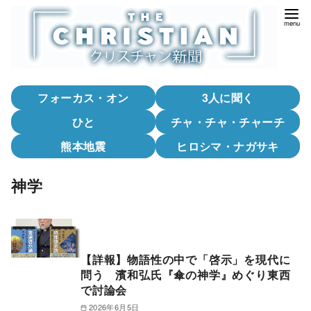
コ
ン
テ
ン
ツ
フォーカス・オン
3人に聞く
へ
移
ひと
チャ・チャ・チャーチ
動
熊本地震
ヒロシマ・ナガサキ
神学
【詳報】物語性の中で「啓示」を現代に
問う 濱和弘氏『傘の神学』めぐり東西
で討論会
2026年6月5日