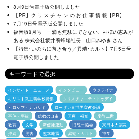
8月9日号電子版公開しました
【PR】ク リ ス チ ャ ン の お 仕 事 情 報【PR】
7月19日号電子版公開しました
福音版8月号 一滴も無駄にできない、神様の恵みが
ある 株式会社坂井養蜂場社長 山口みゆき さん
【特集･いのちに向き合う／異端･カルト】7月5日号
電子版公開しました
キーワードで選択
インサイド・ニュース
インタビュー
ウクライナ
キリスト教主義学校特集
クリスチャニティトゥデイ
ヒロシマ・ナガサキ
ローザンヌ世界宣教会議
事件・事故
信教の自由
医療・福祉
宗教二世
教育
文学
新使徒運動
旧統一協会
東日本大震災
沖縄
災害
熊本地震
異端・カルト
神学