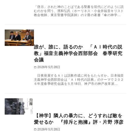
「啓示」された神のことばである聖書を現代にどのように読
むのかを問う、濱和弘氏（ホーリネス・小金井福音キリスト
教会牧師、東京聖書学院講師）の２冊の著書『傘の神学…
誰が、誰に、語るのか 「ＡＩ時代の説
教」福音主義神学会西部部会 春季研究
会議
2026年5月28日
日夜発展するＡＩは説教作成に何をもたらすか。日本福音
主義神学会西部部会は「ＡＩ時代の説教」のテーマで２０２
６年度春季研究会議を５月18日、神戸市の神戸改革派…
【神学】隣人の暴力に、どうすれば敵を
愛せるか 『排斥と抱擁』評・片野 淳彦
2026年5月28日