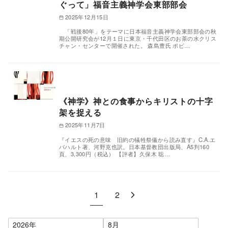
ぐって」福音主義神学会東部部会
2025年12月15日
「戦後80年」をテーマに日本福音主義神学会東部部会の秋
期公開研究会が12月１日に東京・千代田区のお茶の水クリス
チャン・センターで開催された。 森島豊氏 ポピ…
《神学》神との食事からキリストの十字
架を捉える
2025年11月7日
『イエスの死の意味 旧約の犠牲祭儀から読み直す』C.A.エ
バハルト著、河野克也訳。日本基督教団出版局、A5判160
頁、3,300円（税込） 【評者】久保木 聡…
1
2