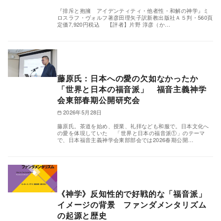
『排斥と抱擁 アイデンティティ・他者性・和解の神学』ミ
ロスラフ・ヴォルフ著彦田理矢子訳新教出版社Ａ５判・560頁
定価7,920円税込 【評者】片野 淳彦（か…
藤原氏：日本への愛の欠如なかったか
「世界と日本の福音派」 福音主義神学
会東部春期公開研究会
2026年5月28日
藤原氏。茶道を始め、授業、礼拝なども和服で。日本文化へ
の愛を体現していた 「世界と日本の福音派①」のテーマ
で、日本福音主義神学会東部部会では2026春期公開…
《神学》反知性的で好戦的な「福音派」
イメージの背景 ファンダメンタリズム
の起源と歴史